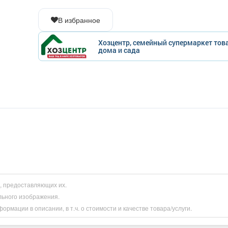
В избранное
Хозцентр, семейный супермаркет тов
дома и сада
и, предоставляющих их.
льного изображения.
рмации в описании, в т.ч. о стоимости и качестве товара/услуги.