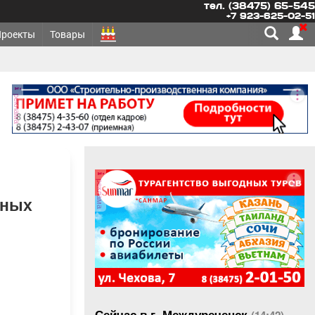
тел. (38475) 65-545
+7 923-625-02-51
Проекты
Товары
реклама
реклама
ьных
Сейчас в г. Междуреченск