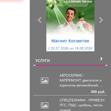
е
е
д
д
ы
у
д
ю
у
щ
щ
и
Магнит Косметик
и
й
c 22.07.2026 по 18.08.2026
й
УСЛУГИ
АВТОСЕРВИС -
КАПРЕМОНТ двигателя
и
агрегатов автомобилей. ...
300 руб.
СПЕЦТЕХНИКА - ПРИВЕЗУ:
ПГС,
ПЩС, щебень, песок,
гравий, ...