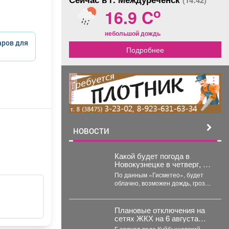
(14:42)
o
16.9 C
небольшой дождь
аров для
Подробнее
реклама
НОВОСТИ
Какой будет погода в
Новокузнецке в четверг, 6
августа?
По данным «Гисметео», будет
облачно, возможен дождь, гроза,
температура воздуха ночью...
Плановые отключения на
сетях ЖКХ на 6 августа
2026 г. (г. Новокузнецк)
Г орячая вода Куйбышевский