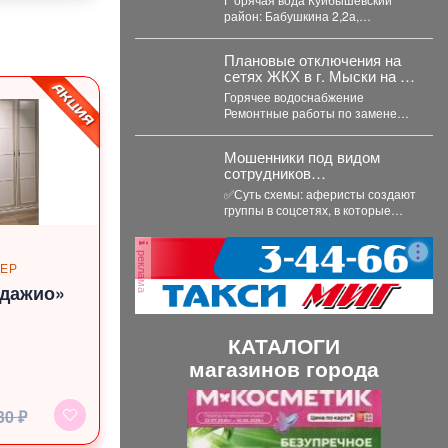
район: Бабушкина 2,2а,
Спортивная
2,2а,3,5а,9,10,11,11б,13,15,17...
Плановые отключения на
сетях ЖКХ в г. Мыски на 07
августа 2026 г.
Горячее водоснабжение
Ремонтные работы по замене
участка трубопровода ТК 91 в
сторону т.37 ул....
Мошенники под видом
сотрудников
маркетплейсов
✅Суть схемы: аферисты создают
обманывают россиян, у
группы в соцсетях, в которые
которых скоро день
добавляют пользователей в
рождения.
преддверии их дня...
реклама
ЬЕР
Адажио»
КАТАЛОГИ
магазинов города
П
С
30 ₽
р
л