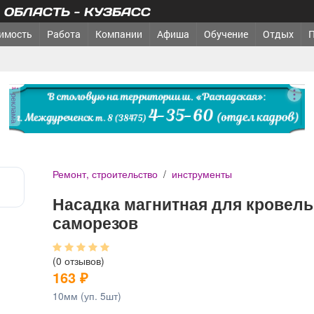
ОБЛАСТЬ - КУЗБАСС
имость
Работа
Компании
Афиша
Обучение
Отдых
реклама
Ремонт, строительство
/
инструменты
Насадка магнитная для кровел
саморезов
(0 отзывов)
163
₽
10мм (уп. 5шт)