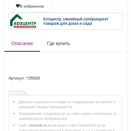
Афиша
Обучение
Проекты
В избранное
Хозцентр, семейный супермаркет
товаров для дома и сада
Товары
Поздравления
Погода
Описание
Где купить
ТВ программа
Я - пенсионер
Артикул: 135626
Данные о наличии и стоимости товаров/услуг уточняйте у
компании, предоставляющих их.
Изображение товаров/услуг на сайте может отличаться от
оригинального изображения.
Сайт
chastnik-m.ru
не несет ответственности за не
совпадение информации в описании, в т.ч. о стоимости и