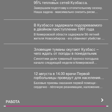
95% тепловых сетей Кузбасса.
Завершаем подготовку к отопительному сезону.
Наша задача - максимально снизить риски
перебоев с теплом и...
В Кузбассе задержали подозреваемого
в двойном преступлении 1991 года
В Кемеровской области задержали 56‑летний
жителя Новосибирска - его обвиняют убийстве и
покушении на убийство,...
Зловещие туманы окутают Кузбасс –
чего ждать от погоды в понедельник
Синоптики дали туманный прогноз погодына
начало следующей недели в Кемеровской
области. По данным Кемеровского...
12 августа в 14.00 врачи Первой
горбольницы проведут для населения в
ТЦ "СитиМолл" мастер - класс по
Базовые приемы оказания первой помощи -
оказанию первой помощи
сердечно - лёгочную реанимацию, наложение
жгута при кровотечениях, алгоритм...
РАБОТА