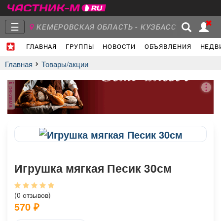
☰
КЕМЕРОВСКАЯ ОБЛАСТЬ - КУЗБАСС
ГЛАВНАЯ
ГРУППЫ
НОВОСТИ
ОБЪЯВЛЕНИЯ
НЕДВ
Главная
Группы
Новости
Главная
Товары/акции
реклама
Объявления
Недвижимость
Услуги
Игрушка мягкая Песик 30см
Работа
Транспорт
Компании
(0 отзывов)
570
₽