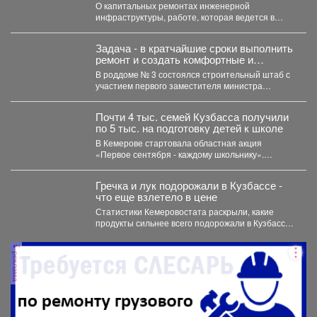
О капитальных ремонтах инженерной
инфраструктуры, работе, которая ведется в
жилом фонде и социальных учреждениях,
восстановлении...
Задача - в кратчайшие сроки выполнить
ремонт и создать комфортные и
безопасные условия для будущих мам
В роддоме № 3 состоялся строительный штаб с
и новорождённых.
участием первого заместителя министра
здравоохранения Кузбасса, руководства...
Почти 4 тыс. семей Кузбасса получили
по 5 тыс. на подготовку детей к школе
В Кемерове стартовала областная акция
«Первое сентября - каждому школьнику».
Родителям выдали сертификаты, которые они...
Гречка и лук подорожали в Кузбассе -
что еще взлетело в цене
Статистики Кемеровостата раскрыли, какие
продукты сильнее всего подорожали в Кузбассе
за неделю. Специалисты Кемеровостата...
реклама