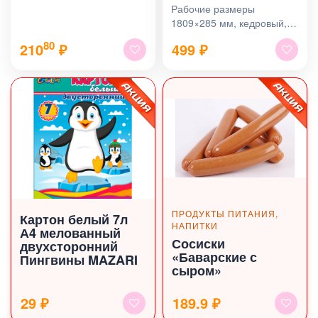
Рабочие размеры
1809×285 мм, кедровый, в
ассортименте
80
210
₽
499
₽
ПРОДУКТЫ ПИТАНИЯ,
Картон белый 7л
НАПИТКИ
А4 мелованный
Сосиски
двухсторонний
«Баварские с
Пингвины MAZARI
сыром»
29 ₽
189.9 ₽