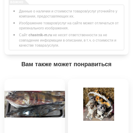
Данные о наличии и стоимости товаров/услуг уточняйте у
компании, предоставляющих их.
Изображение товаров/услуг на сайте может отличаться от
оригинального изображения.
Сайт
chastnik-m.ru
не несет ответственности за не
совпадение информации в описании, в т.ч. о стоимости и
качестве товара/услуги.
Вам также может понравиться