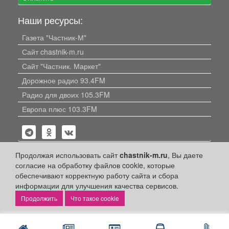
Наши ресурсы:
Газета "Частник-М"
Сайт chastnik-m.ru
Сайт "Частник. Маркет"
Дорожное радио 93.4FM
Радио для двоих 105.3FM
Европа плюс 103.3FM
Продолжая использовать сайт
chastnik-m.ru
, Вы даете
согласие на обработку файлов cookie, которые
обеспечивают корректную работу сайта и сбора
Политика конфиденциальности
информации для улучшения качества сервисов.
Публикации с пометкой «Реклама», «На правах рекламы»,
Что такое cookie
«Партнёрский проект» оплачены рекламодателем.
Редакция сайта не несет ответственности за достоверность
информации, содержащейся в рекламных материалах и
объявлениях.