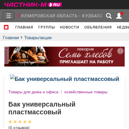
☰
КЕМЕРОВСКАЯ ОБЛАСТЬ - КУЗБАСС
ГЛАВНАЯ
ГРУППЫ
НОВОСТИ
ОБЪЯВЛЕНИЯ
НЕДВ
Главная
Группы
Новости
Главная
Товары/акции
реклама
Объявления
Недвижимость
Услуги
Товары для дома и офиса
/
хозяйственные товары
Работа
Транспорт
Компании
Бак универсальный
пластмассовый
(0 отзывов)