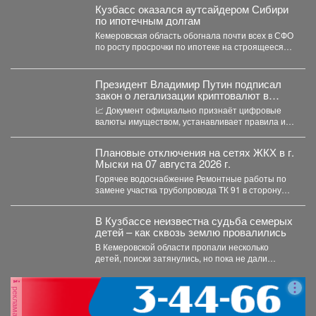
Кузбасс оказался аутсайдером Сибири
по ипотечным долгам
Кемеровская область обогнала почти всех в СФО
по росту просрочки по ипотеке на строящееся
жильё....
Президент Владимир Путин подписал
закон о легализации криптовалют в
России.
📈 Документ официально признаёт цифровые
валюты имуществом, устанавливает правила их
оборота и гарантирует судебную защиту...
Плановые отключения на сетях ЖКХ в г.
Мыски на 07 августа 2026 г.
Горячее водоснабжение Ремонтные работы по
замене участка трубопровода ТК 91 в сторону
т.37 ул....
В Кузбассе неизвестна судьба семерых
детей – как сквозь землю провалились
В Кемеровской области пропали несколько
детей, поиски затянулись, но пока не дали
никакого результата. ...
реклама