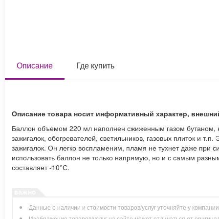
Описание
Где купить
Описание товара носит информативный характер, внешни
Баллон объемом 220 мл наполнен сжиженным газом бутаном, к
зажигалок, обогревателей, светильников, газовых плиток и т.п
зажигалок. Он легко воспламеним, пламя не тухнет даже при с
использовать баллон не только напрямую, но и с самым разн
составляет -10°С.
Данные о наличии и стоимости товаров/услуг уточняйте у компани
Изображение товаров/услуг на сайте может отличаться от оригина