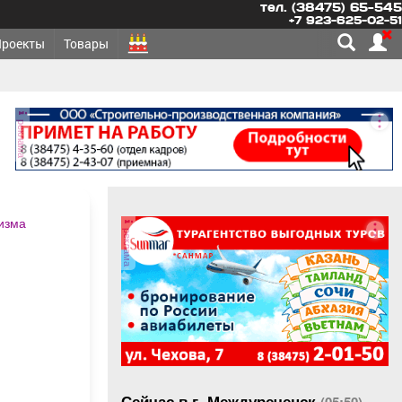
тел. (38475) 65-545
+7 923-625-02-51
Проекты
Товары
реклама
изма
реклама
Сейчас в г. Междуреченск