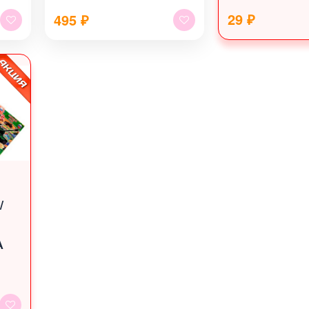
29 ₽
495
₽
/
А