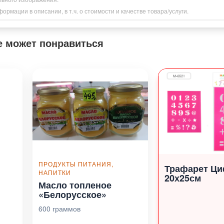
рмации в описании, в т.ч. о стоимости и качестве товара/услуги.
е может понравиться
ПРОДУКТЫ ПИТАНИЯ,
Трафарет Ц
НАПИТКИ
20х25см
Масло топленое
«Белорусское»
600 граммов