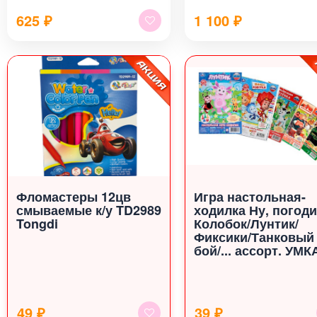
625
₽
1 100
₽
Фломастеры 12цв
Игра настольная-
смываемые к/у TD2989
ходилка Ну, погоди
Tongdi
Колобок/Лунтик/
Фиксики/Танковый
бой/... ассорт. УМК
49 ₽
39 ₽