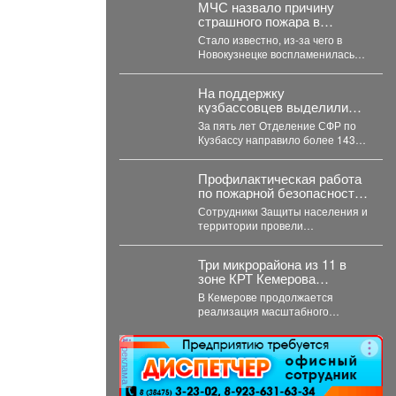
более...
МЧС назвало причину
страшного пожара в
кузбасской автошколе
Стало известно, из-за чего в
Новокузнецке воспламенилась
заброшка. Также раскрыт
масштаб разрушения.
На поддержку
Заброшенная автошкола...
кузбассовцев выделили
143 миллиона: кто получил
За пять лет Отделение СФР по
помощь
Кузбассу направило более 143
миллионов рублей на
субсидирование
Профилактическая работа
работодателей,...
по пожарной безопасности
охватила все районы
Сотрудники Защиты населения и
Новокузнецка
территории провели
масштабную проверку
многоквартирных домов. Особое
Три микрорайона из 11 в
внимание - противопожарному
зоне КРТ Кемерова
состоянию...
остаются без
В Кемерове продолжается
застройщиков
реализация масштабного
проекта комплексного развития
территорий. Первый дом скоро
реклама
будет сдан, но...