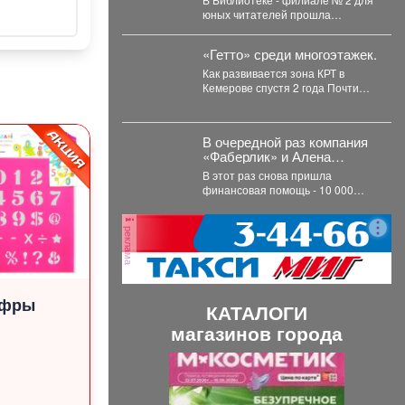
познавательно-
юных читателей прошла
развлекательная
познавательно-развлекательная
программа к
программа к Международному
Международному дню
«Гетто» среди многоэтажек.
дню...
светофора
Как развивается зона КРТ в
Кемерове спустя 2 года Почти
два года назад в...
В очередной раз компания
«Фаберлик» и Алена
Кемаева помогают нашим
В этот раз снова пришла
хвостикам!
финансовая помощь - 10 000
рублей. Мы долго думали...
реклама
ифры
КАТАЛОГИ
магазинов города
П
С
р
л