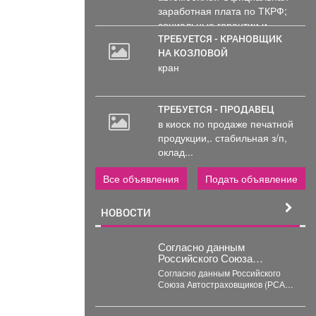
заработная плата по ТКРФ;
социальные гарантии и
уверенность в...
ТРЕБУЕТСЯ - КРАНОВЩИК
НА КОЗЛОВОЙ
кран
ТРЕБУЕТСЯ - ПРОДАВЕЦ
в киоск по продаже печатной
продукции,. стабильная з/п,
оклад...
Все объявления
Подать объявление
НОВОСТИ
Согласно данным
Российского Союза
Автостраховщиков (РСА),
Согласно данным Российского
страховые компании за
Союза Автостраховщиков (РСА),
первое полугодие 2026 года
страховые компании за первое
выплатили более 35,3
полугодие 2026 года выплатили
млрд руб.