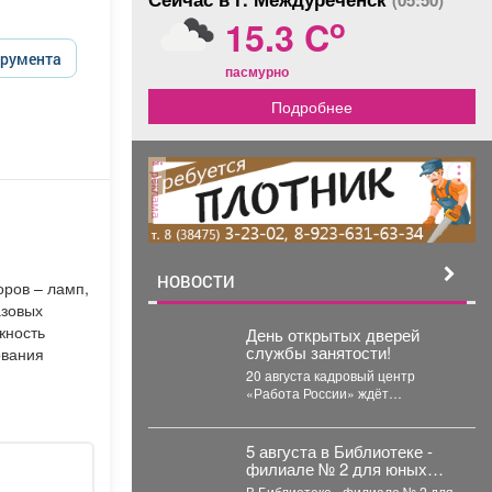
(05:50)
o
15.3 C
трумента
пасмурно
Подробнее
реклама
НОВОСТИ
ров – ламп,
азовых
жность
День открытых дверей
службы занятости!
ования
20 августа кадровый центр
«Работа России» ждёт
соискателей. В программе
мероприятия: ярмарка вакансий,
индивидуальные...
5 августа в Библиотеке -
филиале № 2 для юных
читателей прошла
В Библиотеке - филиале № 2 для