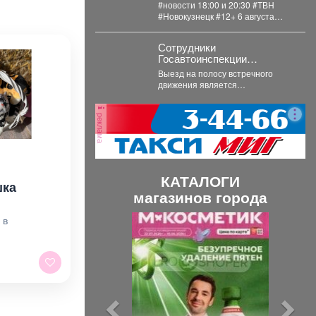
#новости 18:00 и 20:30 #ТВН
#Новокузнецк #12+ 6 августа
2026г. в «Новостях ТВН» (12+):...
Сотрудники
Госавтоинспекции
Междуреченска начали
Выезд на полосу встречного
проведение
движения является
профилактической
распространенным нарушением,
операции «Встречная
которое довольно часто
полоса»
реклама
становится причиной дорожно-
транспортного происшествия...
КАТАЛОГИ
шка
магазинов города
П
С
 в
р
л
е
е
д
д
ы
у