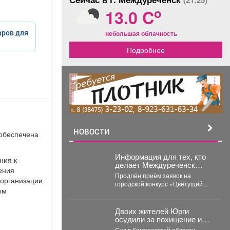
(21:25)
o
13.0 C
аров для
небольшая облачность
Подробнее
реклама
НОВОСТИ
 обеспечена
Информация для тех, кто
ния к
делает Междуреченск
ения
цветущим!
Продлён приём заявок на
 организации
городской конкурс «Цветущий
ым
город - 2026» по лучшему
оформлению дворовых
территорий....
Двоих жителей Юрги
осудили за похищение и
истязание подростка
Суд в Кемеровской области