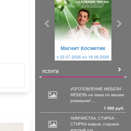
е
е
д
д
ы
у
д
ю
у
щ
щ
и
Магнит Косметик
и
й
c 22.07.2026 по 18.08.2026
й
УСЛУГИ
ИЗГОТОВЛЕНИЕ МЕБЕЛИ -
МЕБЕЛЬ на
заказ по вашим
размерам! ...
1 000 руб.
ХИМЧИСТКА, СТИРКА -
СТИРКА ковров,
стираем
круглый год, ...