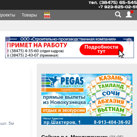
тел. (38475) 65-545
+7 923-625-02-51
Проекты
Товары
реклама
реклама
 шл. 5м
Сейчас в г. Междуреченск