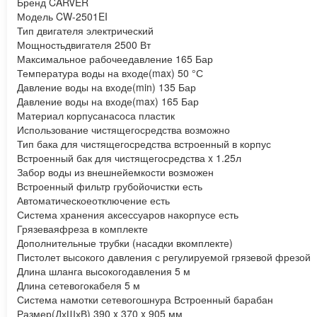
Бренд CARVER
Модель CW-2501EI
Тип двигателя электрический
Мощностьдвигателя 2500 Вт
Максимальное рабочеедавление 165 Бар
Температура воды на входе(max) 50 °С
Давление воды на входе(min) 135 Бар
Давление воды на входе(max) 165 Бар
Материал корпусанасоса пластик
Использование чистящегосредства возможно
Тип бака для чистящегосредства встроенный в корпус
Встроенный бак для чистящегосредства x 1.25л
Забор воды из внешнейемкости возможен
Встроенный фильтр грубойочистки есть
Автоматическоеотключение есть
Система хранения аксессуаров накорпусе есть
Грязеваяфреза в комплекте
Дополнительные трубки (насадки вкомплекте)
Пистолет высокого давления с регулируемой грязевой фрезой
Длина шланга высокогодавления 5 м
Длина сетевогокабеля 5 м
Система намотки сетевогошнура Встроенный барабан
Размер(ДхШхВ) 390 x 370 x 905 мм