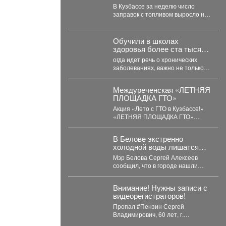
изменениях с бензином
В Кузбассе за неделю число
заправок с топливом выросло на
21%, а цены у независимых...
Обучили в школах
здоровья более ста тысяч
кузбассовцев.
огда идет речь о хронических
заболеваниях, важно не только
организовать правильное
лечение, но и научить...
Междуреченская «ЛЕТНЯЯ
ПЛОЩАДКА ГТО»
Акция «Лето с ГТО в Кузбассе!»
«ЛЕТНЯЯ ПЛОЩАДКА ГТО»
стадион «Томусинец» работает-
4,6,11,13,18,20,25,27...
В Белове экстренно
холодной воды лишатся
тысячи жителей
Мэр Белова Сергей Алексеев
сообщил, что в городе нашли
снижение давления в сети
магистрального водопровода...
Внимание! Нужны записи с
видеорегистраторов!
Пропал #Пензин Сергей
Владимирович, 60 лет, г.
#Новокузнецк. С 21 июля 2026