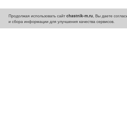
Продолжая использовать сайт
chastnik-m.ru
, Вы даете согла
и сбора информации для улучшения качества сервисов.
Разделы сайта:
Быстрые ссылки:
Объявления
Установить приложени
Новости
Личный кабинет
Компании
Подать объявление
Афиша
Подать объявление в
Расписание занятий
газету
Расписание автобусов
Поздравить