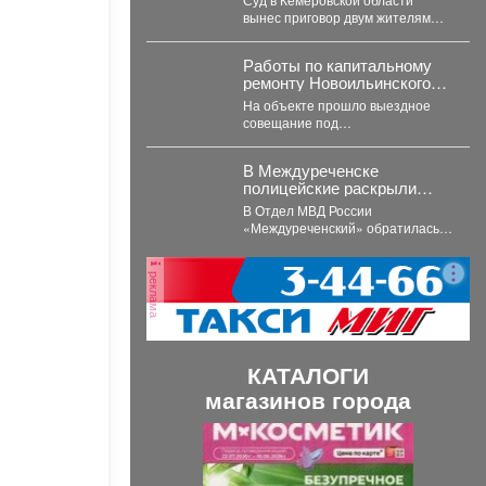
вынес приговор двум жителям
Юрги-их признали виновными в
похищении, истязании и...
Работы по капитальному
ремонту Новоильинского
тоннеля идут в
На объекте прошло выездное
соответствии с графиком
совещание под
председательством первого
заместителя Главы
В Междуреченске
Новокузнецка Евгения Бедарева.
полицейские раскрыли
В настоящее...
кражу велосипеда
В Отдел МВД России
«Междуреченский» обратилась
22-летняя потерпевшая с
заявлением о том, что
реклама
неизвестное лицо...
КАТАЛОГИ
магазинов города
П
С
р
л