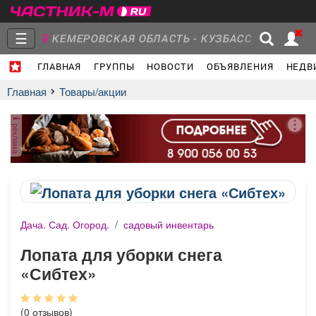
☰
КЕМЕРОВСКАЯ ОБЛАСТЬ - КУЗБАСС
ГЛАВНАЯ
ГРУППЫ
НОВОСТИ
ОБЪЯВЛЕНИЯ
НЕДВ
Главная
Группы
Новости
Главная
Товары/акции
реклама
Объявления
Недвижимость
Услуги
Дача. Сад. Огород.
/
садовый инвентарь
Работа
Транспорт
Компании
Лопата для уборки снега
«Сибтех»
(0 отзывов)