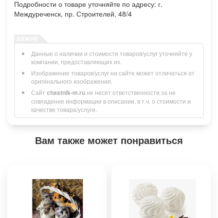
Подробности о товаре уточняйте по адресу: г.
Междуреченск, пр. Строителей, 48/4
Данные о наличии и стоимости товаров/услуг уточняйте у
компании, предоставляющих их.
Изображение товаров/услуг на сайте может отличаться от
оригинального изображения.
Сайт
chastnik-m.ru
не несет ответственности за не
совпадение информации в описании, в т.ч. о стоимости и
качестве товара/услуги.
Вам также может понравиться