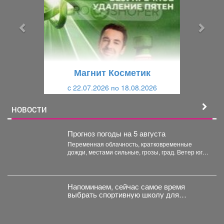
д
д
ы
у
д
ю
у
щ
щ
и
Магнит Косметик
и
й
c 22.07.2026 по 18.08.2026
й
НОВОСТИ
Прогноз погоды на 5 августа
Переменная облачность, кратковременные
дожди, местами сильные, грозы, град. Ветер юго-
западный 4-9 м/с, порывы до 18...
Напоминаем, сейчас самое время
выбрать спортивную школу для
ребёнка.