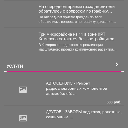
На очередном приеме граждан жители
обратились с вопросом по графику
движения общественного транспорта.
На очередном приеме граждан жители
обратились с вопросом по графику движения
общественного транспорта. Ещё в...
Три микрорайона из 11 в зоне КРТ
Кемерова остаются без застройщиков
В Кемерове продолжается реализация
масштабного проекта комплексного развития
территорий. Первый дом скоро будет сдан, но...
УСЛУГИ
АВТОСЕРВИС - Ремонт
радиоэлектронных
компонентов
автомобилей: ...
500 руб.
ДРУГОЕ - ЗАБОРЫ под
ключ; ролетные,
секционные ...