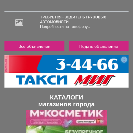
ТРЕБУЕТСЯ - ВОДИТЕЛЬ ГРУЗОВЫХ
АВТОМОБИЛЕЙ
Подробности по телефону..
Все объявления
Подать объявление
реклама
КАТАЛОГИ
магазинов города
П
С
р
л
е
е