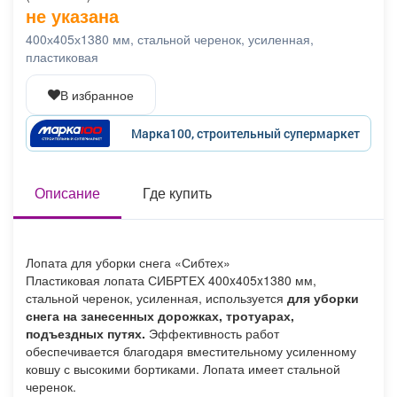
не указана
Афиша
Обучение
Проекты
400х405х1380 мм, стальной черенок, усиленная,
пластиковая
В избранное
Товары
Поздравления
Погода
Марка100, строительный супермаркет
Описание
Где купить
ТВ программа
Я - пенсионер
Лопата для уборки снега «Сибтех»
Пластиковая лопата СИБРТЕХ 400x405x1380 мм,
стальной черенок, усиленная, используется
для уборки
снега на занесенных дорожках, тротуарах,
подъездных путях.
Эффективность работ
обеспечивается благодаря вместительному усиленному
ковшу с высокими бортиками. Лопата имеет стальной
черенок.