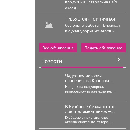
продукции,. стабильная з/п,
оклад...
ТРЕБУЕТСЯ - ГОРНИЧНАЯ
без опыта работы. -Влажная
и сухая уборка номеров и...
Все объявления
Подать объявление
НОВОСТИ
Чудесная история
спасения: на Красном
озере в Кемерове
На днях на популярном
предотвратили трагедию
кемеровском пляже едва не
произошла кровавая трагедия. К
счастью, там отдыхала...
В Кузбассе безжалостно
ловят алиментщиков –
суммы взысканий
Кузбасские приставы ещё
невероятно растут
активнеенаказывают горе-
родителей, которые нагло не