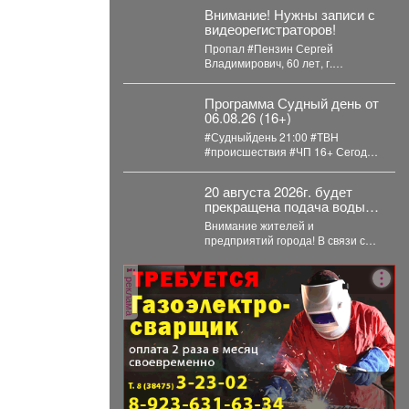
платят деньги на содержание
Внимание! Нужны записи с
детей. С...
видеорегистраторов!
Пропал #Пензин Сергей
Владимирович, 60 лет, г.
#Новокузнецк. С 21 июля 2026
года его...
Программа Судный день от
06.08.26 (16+)
#Судныйдень 21:00 #ТВН
#происшествия #ЧП 16+ Сегодня
в программе "Судный день": 🚨
Профилактическое...
20 августа 2026г. будет
прекращена подача воды с
Карайского водозабора.
Внимание жителей и
предприятий города! В связи с
выполнением ремонтных работ
на Карайском водозаборе...
реклама