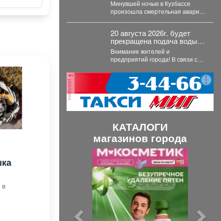
мотоциклиста в
Минувшей ночью в Кузбассе
чудовищном ДТП
произошла смертельная авария
с участием грузовика и
мотоцикла. В среду,...
20 августа 2026г. будет
прекращена подача воды с
Карайского водозабора.
Внимание жителей и
предприятий города! В связи с
выполнением ремонтных работ
на Карайском водозаборе...
реклама
КАТАЛОГИ
магазинов города
П
С
шка
р
л
е
е
 в
д
д
ы
у