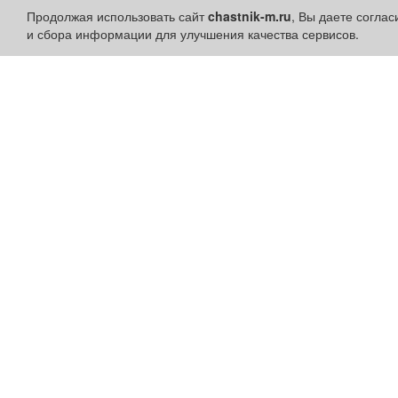
Продолжая использовать сайт
chastnik-m.ru
, Вы даете согла
и сбора информации для улучшения качества сервисов.
Разделы сайта:
Быстрые ссылки:
Объявления
Установить приложени
Новости
Личный кабинет
Компании
Подать объявление
Афиша