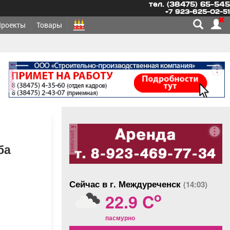
тел. (38475) 65-545
+7 923-625-02-51
Проекты
Товары
реклама
реклама
ба
Сейчас в г. Междуреченск
(14:03)
o
22.9 C
пасмурно