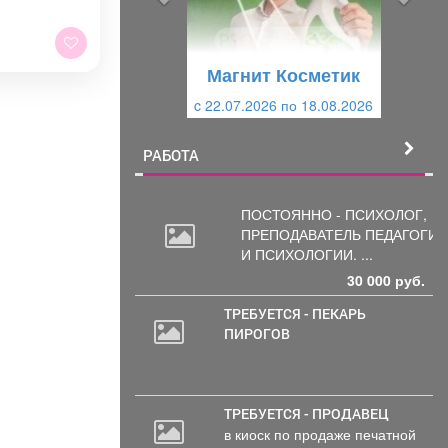
д
ю
у
щ
щ
и
Магнит Косметик
и
й
c 22.07.2026 по 18.08.2026
й
РАБОТА
ПОСТОЯННО - ПСИХОЛОГ,
ПРЕПОДАВАТЕЛЬ
ПЕДАГОГИК
И ПСИХОЛОГИИ. ...
30 000 руб.
ТРЕБУЕТСЯ - ПЕКАРЬ
ПИРОГОВ
ТРЕБУЕТСЯ - ПРОДАВЕЦ
в киоск по продаже печатной