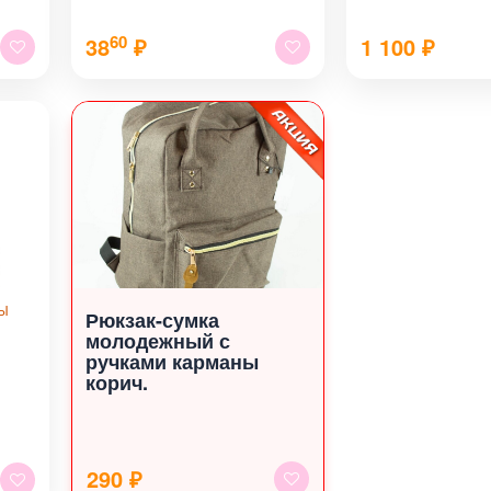
60
38
₽
1 100
₽
РЫ
Рюкзак-сумка
молодежный с
ручками карманы
корич.
290 ₽