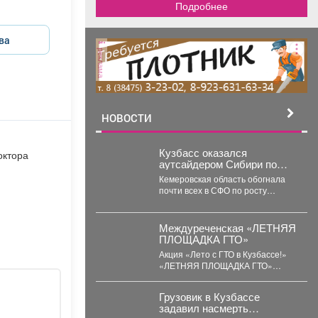
Подробнее
ва
реклама
НОВОСТИ
Кузбасс оказался
октора
аутсайдером Сибири по
ипотечным долгам
Кемеровская область обогнала
почти всех в СФО по росту
просрочки по ипотеке на
строящееся жильё....
Междуреченская «ЛЕТНЯЯ
ПЛОЩАДКА ГТО»
Акция «Лето с ГТО в Кузбассе!»
«ЛЕТНЯЯ ПЛОЩАДКА ГТО»
стадион «Томусинец» работает-
4,6,11,13,18,20,25,27...
Грузовик в Кузбассе
задавил насмерть