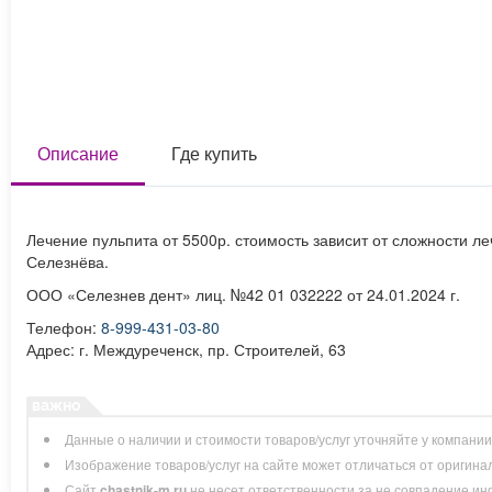
Описание
Где купить
Лечение пульпита от 5500р. стоимость зависит от сложности л
Селезнёва.
ООО «Селезнев дент» лиц. №42 01 032222 от 24.01.2024 г.
Телефон:
8-999-431-03-80
Адрес: г. Междуреченск, пр. Строителей, 63
Данные о наличии и стоимости товаров/услуг уточняйте у компани
Изображение товаров/услуг на сайте может отличаться от оригина
Сайт
chastnik-m.ru
не несет ответственности за не совпадение инфо