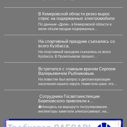
преддверии их дня...
В Кемеровской области резко вырос
спрос на подержанные электромобили
По данным «Дром», в Кемеровской области в
июле объём продаж подержанных
электромобилей увеличился на 233...
На спортивный праздник съехались со
всего Кузбасса.
На спортивный праздник съехались со всего
Кузбасса. В Прокопьевске прошел
традиционный турнир по теннису. 🥎...
Встретился с главным врачом Сергеем
Валерьевичем Рыбниковым.
На повестке был вопрос о диспансеризации
населения нашего округа. Наметили шаги, чтобы
увеличить охват жителей:...
‍ Сотрудники Госавтоинспекции
Березовского привлекли к
ответственности водителя
🚔Находясь на маршруте патрулирования,
электросамоката, который перевозил
инспекторы заметили электросамокат, на
ребенка
котором находилась мать с ребенком без
мотошлемов....