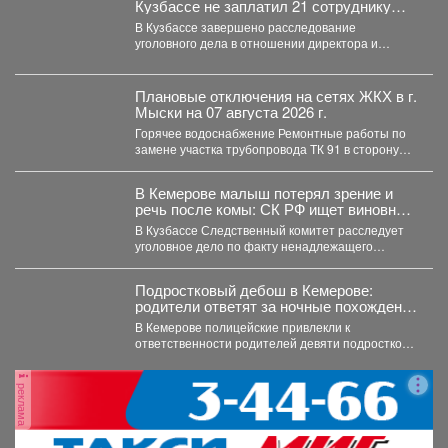
Кузбассе не заплатил 21 сотруднику
деньги
В Кузбассе завершено расследование
уголовного дела в отношении директора и
учредителя ООО «Альпина42» - компании,...
Плановые отключения на сетях ЖКХ в г.
Мыски на 07 августа 2026 г.
Горячее водоснабжение Ремонтные работы по
замене участка трубопровода ТК 91 в сторону
т.37 ул....
В Кемерове малыш потерял зрение и
речь после комы: СК РФ ищет виновных
в искалеченном детстве
В Кузбассе Следственный комитет расследует
уголовное дело по факту ненадлежащего
оказания медицинской помощи двухлетнему
мальчику....
Подростковый дебош в Кемерове:
родители ответят за ночные похождения
детей
В Кемерове полицейские привлекли к
ответственности родителей девяти подростков.
В Кемерове полицейские выявили в...
реклама