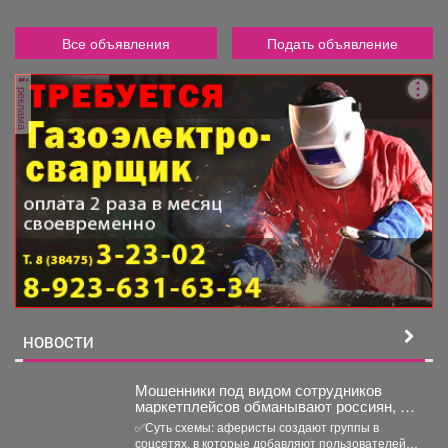
Все объявления
Подать объявление
реклама
НОВОСТИ
Мошенники под видом сотрудников
маркетплейсов обманывают россиян, у
которых скоро день рождения.
✅Суть схемы: аферисты создают группы в
соцсетях, в которые добавляют пользователей в