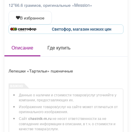
Афиша
Обучение
Проекты
12*66.6 граммов, оригинальные «Mession»
В избранное
Светофор, магазин низких цен
Товары
Поздравления
Погода
Описание
Где купить
ТВ программа
Я - пенсионер
Лепешки «Тартильи» пшеничные
Данные о наличии и стоимости товаров/услуг уточняйте у
компании, предоставляющих их.
Изображение товаров/услуг на сайте может отличаться от
оригинального изображения.
Сайт
chastnik-m.ru
не несет ответственности за не
совпадение информации в описании, в т.ч. о стоимости и
качестве товара/услуги.