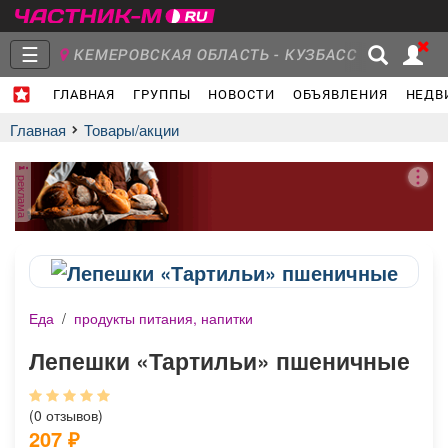
☰
КЕМЕРОВСКАЯ ОБЛАСТЬ - КУЗБАСС
ГЛАВНАЯ
ГРУППЫ
НОВОСТИ
ОБЪЯВЛЕНИЯ
НЕДВ
Главная
Группы
Новости
Главная
Товары/акции
реклама
Объявления
Недвижимость
Услуги
Еда
/
продукты питания, напитки
Работа
Транспорт
Компании
Лепешки «Тартильи» пшеничные
(0 отзывов)
207
₽