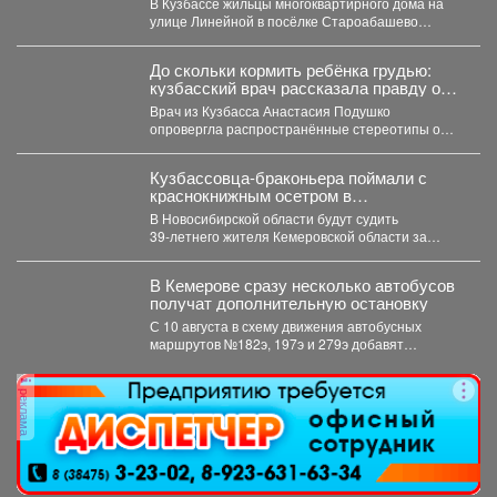
В Кузбассе жильцы многоквартирного дома на
улице Линейной в посёлке Староабашево
Новокузнецкого округа больше года...
До скольки кормить ребёнка грудью:
кузбасский врач рассказала правду о
лактации
Врач из Кузбасса Анастасия Подушко
опровергла распространённые стереотипы о
грудном вскармливании. По словам
заведующей...
Кузбассовца-браконьера поймали с
краснокнижным осетром в
Новосибирске
В Новосибирской области будут судить
39‑летнего жителя Кемеровской области за
незаконную добычу рыбы, занесённой в...
В Кемерове сразу несколько автобусов
получат дополнительную остановку
С 10 августа в схему движения автобусных
маршрутов №182э, 197э и 279э добавят
остановку "деревня...
реклама