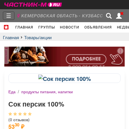
☰
КЕМЕРОВСКАЯ ОБЛАСТЬ - КУЗБАСС
ГЛАВНАЯ
ГРУППЫ
НОВОСТИ
ОБЪЯВЛЕНИЯ
НЕДВ
Главная
Группы
Новости
Главная
Товары/акции
реклама
Объявления
Недвижимость
Услуги
Еда
/
продукты питания, напитки
Работа
Транспорт
Компании
Сок персик 100%
(0 отзывов)
30
53
₽