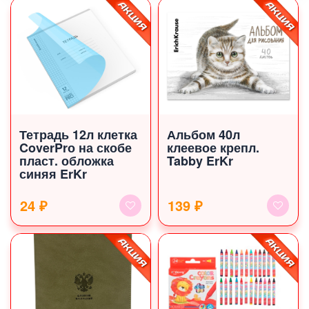
Тетрадь 12л клетка
Альбом 40л
CoverPrо на скобе
клеевое крепл.
пласт. обложка
Tabby ErKr
синяя ErKr
24 ₽
139 ₽