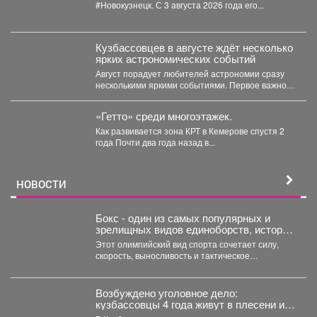
#Новокузнецк. С 3 августа 2026 года его...
Кузбассовцев в августе ждёт несколько
ярких астрономических событий
Август порадует любителей астрономии сразу
несколькими яркими событиями. Первое важное
явление месяца - частное лунное...
«Гетто» среди многоэтажек.
Как развивается зона КРТ в Кемерове спустя 2
года Почти два года назад в...
НОВОСТИ
Бокс - один из самых популярных и
зрелищных видов единоборств, история
которого насчитывает не одно столетие.
Этот олимпийский вид спорта сочетает силу,
скорость, выносливость и тактическое
мастерство, а успех на ринге...
Возбуждено уголовное дело:
кузбассовцы 4 года живут в плесени и
ждут помощи