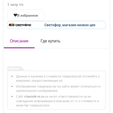
Афиша
Обучение
Проекты
1 литр т/п
В избранное
Светофор, магазин низких цен
Товары
Поздравления
Погода
Описание
Где купить
ТВ программа
Я - пенсионер
Данные о наличии и стоимости товаров/услуг уточняйте у
компании, предоставляющих их.
Изображение товаров/услуг на сайте может отличаться от
оригинального изображения.
Сайт
chastnik-m.ru
не несет ответственности за не
совпадение информации в описании, в т.ч. о стоимости и
качестве товара/услуги.