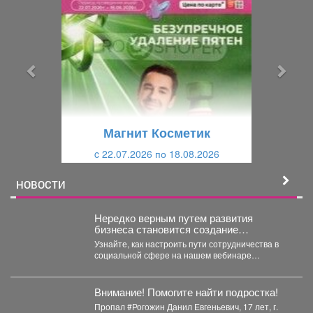
р
л
е
е
д
д
ы
у
д
ю
у
щ
щ
и
Магнит Косметик
и
й
c 22.07.2026 по 18.08.2026
й
НОВОСТИ
Нередко верным путем развития
бизнеса становится создание
совместных проектов, работа в команде
Узнайте, как настроить пути сотрудничества в
и даже полномасштабные объединения.
социальной сфере на нашем вебинаре
«Креативное партнёрство. Нестандартные
решения...
Внимание! Помогите найти подростка!
Пропал #Рогожин Данил Евгеньевич, 17 лет, г.