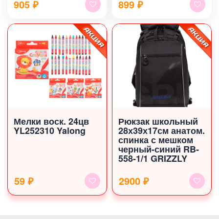
905
₽
899
₽
Мелки воск. 24цв
Рюкзак школьный
YL252310 Yalong
28х39х17см анатом.
спинка с мешком
черный-синий RB-
558-1/1 GRIZZLY
59 ₽
2900 ₽