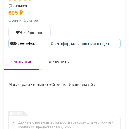
Афиша
Обучение
Проекты
(0 отзывов)
605
₽
Объем: 5 литра
В избранное
Товары
Поздравления
Погода
Светофор, магазин низких цен
Описание
Где купить
ТВ программа
Я - пенсионер
Масло растительное «Семечка Ивановна» 5 л
Данные о наличии и стоимости товаров/услуг уточняйте у
компании, предоставляющих их.