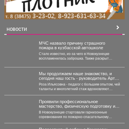
НОВОСТИ
МЧС назвало причину страшного
пожара в кузбасской автошколе
Стало известно, из-за чего в Новокузнецке
воспламенилась заброшка. Также раскрыт
масштаб разрушения. Заброшенная
автошкола...
Мы продолжаем наше знакомство, и
сегодня наш гость - руководитель Арт-
студии «Просто интересно» - Некрасова
Роза Ильясовна - педагог с большим опытом, чей
Роза Ильясовна.
таланты и многолетний стаж вдохновляют
участников на...
Проявили профессиональное
мастерство, физическую подготовку и
командный дух.
В Новокузнецке стартовали гарнизонные
соревнования по пожарно-спасательному
спорту. Они продлятся в течение двух дней, а...