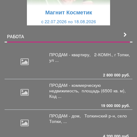
щ
и
Магнит Косметик
и
й
c 22.07.2026 по 18.08.2026
й
РАБОТА
ПРОДАМ - квартиру,
2-КОМН., г Топки,
ул ...
2 800 000 руб.
ПРОДАМ - коммерческую
недвижимость,
площадь (6500 кв. м),
Код ...
19 000 000 руб.
ПРОДАМ - дом,
Топкинский р-н, село
Топки, ...
4 200 000 руб.