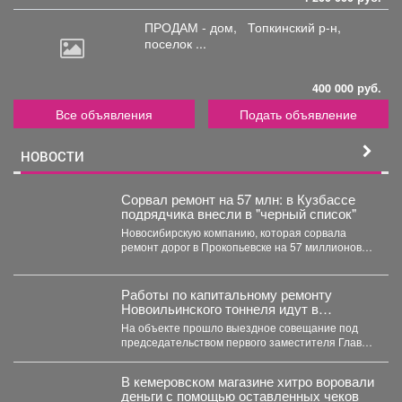
ПРОДАМ - дом,
Топкинский р-н,
поселок ...
400 000 руб.
Все объявления
Подать объявление
НОВОСТИ
Сорвал ремонт на 57 млн: в Кузбассе
подрядчика внесли в "черный список"
Новосибирскую компанию, которая сорвала
ремонт дорог в Прокопьевске на 57 миллионов
рублей, внесли в реестр...
Работы по капитальному ремонту
Новоильинского тоннеля идут в
соответствии с графиком
На объекте прошло выездное совещание под
председательством первого заместителя Главы
Новокузнецка Евгения Бедарева. В настоящее...
В кемеровском магазине хитро воровали
деньги с помощью оставленных чеков