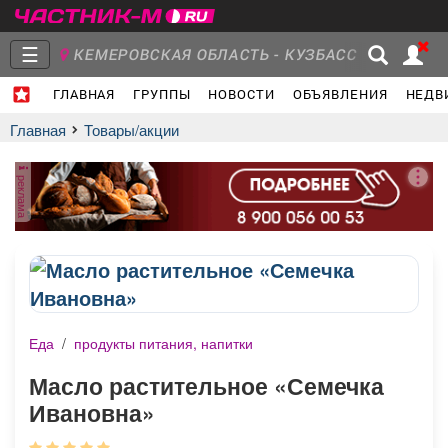
☰
КЕМЕРОВСКАЯ ОБЛАСТЬ - КУЗБАСС
ГЛАВНАЯ
ГРУППЫ
НОВОСТИ
ОБЪЯВЛЕНИЯ
НЕДВ
Главная
Группы
Новости
Главная
Товары/акции
реклама
Объявления
Недвижимость
Услуги
Еда
/
продукты питания, напитки
Работа
Транспорт
Компании
Масло растительное «Семечка
Ивановна»