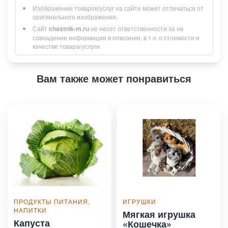
Изображение товаров/услуг на сайте может отличаться от
оригинального изображения.
Сайт
chastnik-m.ru
не несет ответственности за не
совпадение информации в описании, в т.ч. о стоимости и
качестве товара/услуги.
Вам также может понравиться
ПРОДУКТЫ ПИТАНИЯ,
ИГРУШКИ
НАПИТКИ
Мягкая игрушка
Капуста
«Кошечка»