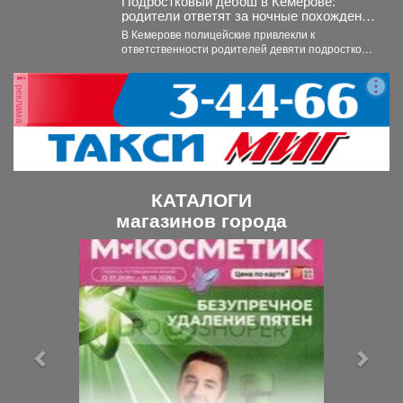
Подростковый дебош в Кемерове:
родители ответят за ночные похождения
детей
В Кемерове полицейские привлекли к
ответственности родителей девяти подростков.
В Кемерове полицейские выявили в...
реклама
КАТАЛОГИ
магазинов города
П
С
р
л
е
е
д
д
ы
у
д
ю
у
щ