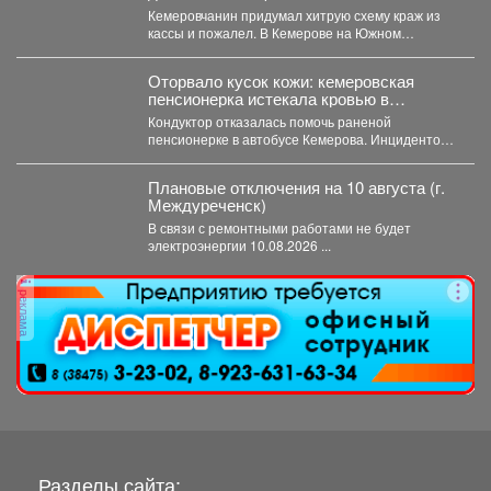
Кемеровчанин придумал хитрую схему краж из
кассы и пожалел. В Кемерове на Южном
вскрыли...
Оторвало кусок кожи: кемеровская
пенсионерка истекала кровью в
автобусе
Кондуктор отказалась помочь раненой
пенсионерке в автобусе Кемерова. Инцидентом
заинтересовались СК РФ. Следственный
комитет...
Плановые отключения на 10 августа (г.
Междуреченск)
В связи с ремонтными работами не будет
электроэнергии 10.08.2026 ...
реклама
Разделы сайта: