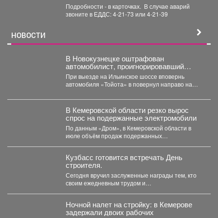
Подробности - в карточках. ️ В случае аварий
звоните в ЕДДС: 4-21-73 или 4-21-39
НОВОСТИ
В Новокузнецке оштрафован
автомобилист, проигнорировавший
запрещающий сигнал светофора
При выезде на Ильинское шоссе вповернь
автомобиля «Тойота» в повернул направо на
красный свет. Сотрудники...
В Кемеровской области резко вырос
спрос на подержанные электромобили
По данным «Дром», в Кемеровской области в
июле объём продаж подержанных
электромобилей увеличился на 233...
Кузбасс готовится встречать День
строителя.
Сегодня вручил заслуженные награды тем, кто
своим ежедневным трудом и
профессионализмом помогает создавать
современный облик...
Ночной налет на стройку: в Кемерове
задержали двоих рабочих