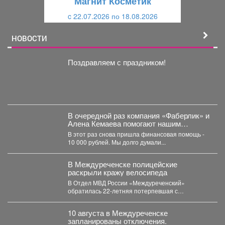
Магнит Косметик
и
й
c 22.07.2026 по 18.08.2026
й
НОВОСТИ
Поздравляем с праздником!
В очередной раз компания «Фаберлик» и
Алена Кемаева помогают нашим
хвостикам!
В этот раз снова пришла финансовая помощь -
10 000 рублей. Мы долго думали...
В Междуреченске полицейские
раскрыли кражу велосипеда
В Отдел МВД России «Междуреченский»
обратилась 22-летняя потерпевшая с
заявлением о том, что неизвестное лицо...
10 августа в Междуреченске
запланированы отключения.