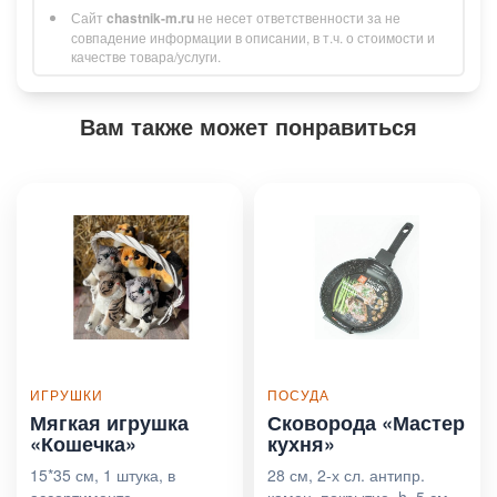
Сайт
chastnik-m.ru
не несет ответственности за не
совпадение информации в описании, в т.ч. о стоимости и
качестве товара/услуги.
Вам также может понравиться
ИГРУШКИ
ПОСУДА
Мягкая игрушка
Сковорода «Мастер
«Кошечка»
кухня»
15*35 см, 1 штука, в
28 см, 2-х сл. антипр.
ассортименте
камен. покрытие, h=5 см,