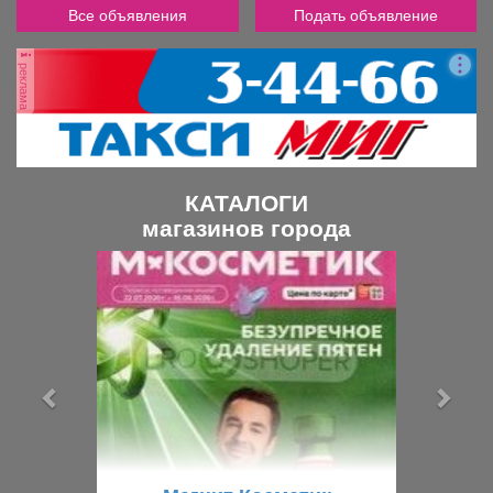
Все объявления
Подать объявление
реклама
КАТАЛОГИ
магазинов города
П
С
р
л
е
е
д
д
ы
у
д
ю
у
щ
щ
и