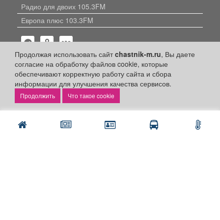
Радио для двоих 105.3FM
Европа плюс 103.3FM
Продолжая использовать сайт
chastnik-m.ru
, Вы даете
согласие на обработку файлов cookie, которые
обеспечивают корректную работу сайта и сбора
информации для улучшения качества сервисов.
Политика конфиденциальности
Что такое cookie
Публикации с пометкой «Реклама», «На правах рекламы»,
«Партнёрский проект» оплачены рекламодателем.
Редакция сайта не несет ответственности за достоверность
информации, содержащейся в рекламных материалах и
объявлениях.
+16
© 2006-2026
ООО "Частник-М"