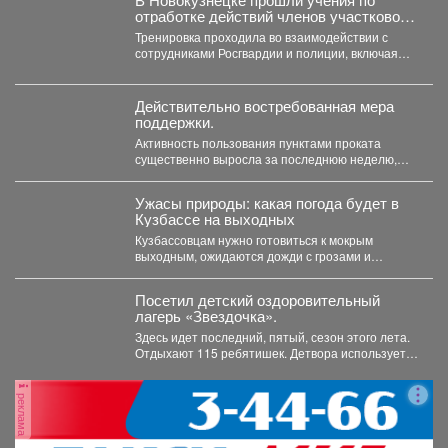
отработке действий членов участковой
избирательной комиссии в нештатных
Тренировка проходила во взаимодействии с
ситуациях на предстоящих выборах.
сотрудниками Росгвардии и полиции, включая
специалистов кинологической службы.
Действительно востребованная мера
поддержки.
Активность пользования пунктами проката
существенно выросла за последнюю неделю,
после того как губернатор поручил включить...
Ужасы природы: какая погода будет в
Кузбассе на выходных
Кузбассовцам нужно готовиться к мокрым
выходным, ожидаются дожди с грозами и
сильный ветер. По...
Посетил детский оздоровительный
лагерь «Звездочка».
Здесь идет последний, пятый, сезон этого лета.
Отдыхают 115 ребятишек. Детвора использует
каждый день...
реклама