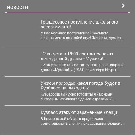
НОВОСТИ
Грандиозное поступление школьного
ассортимента!
У нас большое поступление школьного
ассортимента на любой вкус! Женская, мужская и
детская одежда...
12 августа в 18:00 состоится показ
легендарной драмы «Мужики!.
12 августа в 18:00 состоится показ легендарной
драмы «Мужики!..» (1981) режиссёра Искры
Бабич. Фильм,...
Ужасы природы: какая погода будет в
Кузбассе на выходных
Кузбассовцам нужно готовиться к мокрым
выходным, ожидаются дожди с грозами и
сильный ветер. По...
Кузбасс атакуют зараженные клещи
В Кемеровской области продолжают
регистрировать случаи присасывания клещей.
Управление Роспотребнадзора по Кемеровской
области опубликовало...