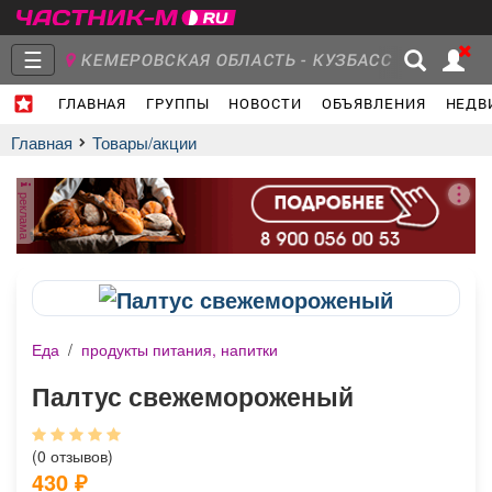
☰
КЕМЕРОВСКАЯ ОБЛАСТЬ - КУЗБАСС
ГЛАВНАЯ
ГРУППЫ
НОВОСТИ
ОБЪЯВЛЕНИЯ
НЕДВ
Главная
Группы
Новости
Главная
Товары/акции
реклама
Объявления
Недвижимость
Услуги
Еда
/
продукты питания, напитки
Работа
Транспорт
Компании
Палтус свежемороженый
(0 отзывов)
430
₽