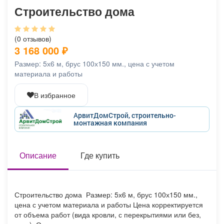
Афиша
Обучение
Проекты
Строительство дома
(0 отзывов)
3 168 000
₽
Товары
Поздравления
Погода
Размер: 5х6 м, брус 100х150 мм., цена с учетом
материала и работы
В избранное
АрвитДомСтрой, строительно-
ТВ программа
Я - пенсионер
монтажная компания
Описание
Где купить
Строительство дома Размер: 5х6 м, брус 100х150 мм.,
цена с учетом материала и работы Цена корректируется
от объема работ (вида кровли, с перекрытиями или без,