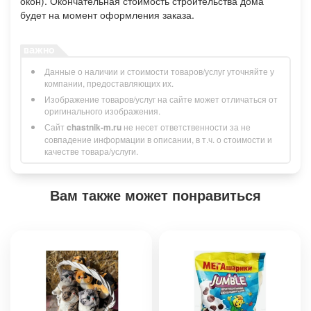
окон). Окончательная стоимость строительства дома
будет на момент оформления заказа.
Данные о наличии и стоимости товаров/услуг уточняйте у
компании, предоставляющих их.
Изображение товаров/услуг на сайте может отличаться от
оригинального изображения.
Сайт
chastnik-m.ru
не несет ответственности за не
совпадение информации в описании, в т.ч. о стоимости и
качестве товара/услуги.
Вам также может понравиться