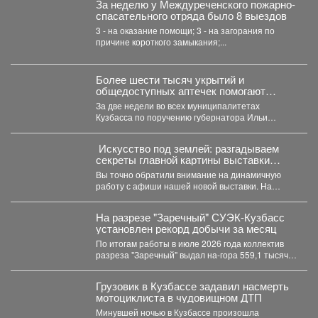
За неделю у Междуреченского пожарно-
спасательного отряда было 8 выездов
3 - на оказание помощи; 3 - на загорания по
причине короткого замыкания;...
Более шести тысяч укрытий и
общедоступных аптечек помогают
обеспечить безопасность жителей
За две недели во всех муниципалитетах
Кузбасса
Кузбасса по поручению губернатора Ильи
Середюка уже обустроены новые...
️ Искусство под землей: разгадываем
секреты главной картины выставки
«Шахтёрская слава» автор Тамара
Вы точно обратили внимание на динамичную
Шлыкова
работу с афиши нашей новой выставки. На
первый взгляд...
На разрезе "Заречный" СУЭК-Кузбасс
установлен рекорд добычи за месяц
По итогам работы в июле 2026 года коллектив
разреза "Заречный" выдал на-гора 559,1 тысяч
тонн...
Грузовик в Кузбассе задавил насмерть
мотоциклиста в чудовищном ДТП
Минувшей ночью в Кузбассе произошла