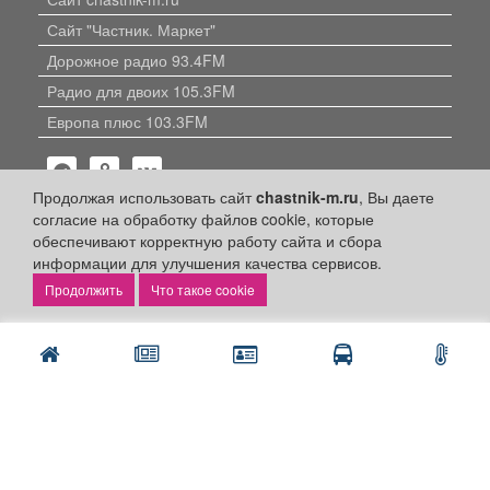
Сайт "Частник. Маркет"
Дорожное радио 93.4FM
Радио для двоих 105.3FM
Европа плюс 103.3FM
Продолжая использовать сайт
chastnik-m.ru
, Вы даете
согласие на обработку файлов cookie, которые
обеспечивают корректную работу сайта и сбора
информации для улучшения качества сервисов.
Политика конфиденциальности
Что такое cookie
Публикации с пометкой «Реклама», «На правах рекламы»,
«Партнёрский проект» оплачены рекламодателем.
Редакция сайта не несет ответственности за достоверность
информации, содержащейся в рекламных материалах и
объявлениях.
+16
© 2006-2026
ООО "Частник-М"