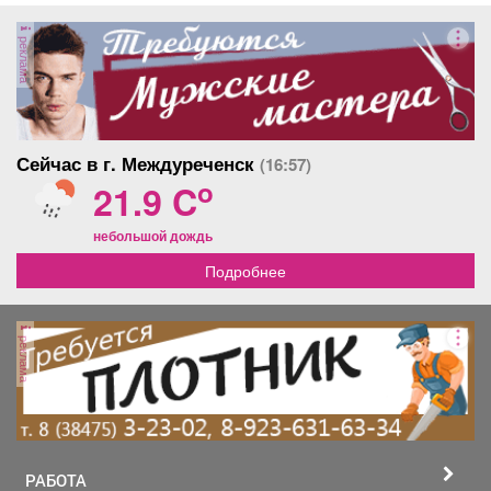
реклама
Сейчас в г. Междуреченск
(16:57)
o
21.9 C
небольшой дождь
Подробнее
реклама
РАБОТА