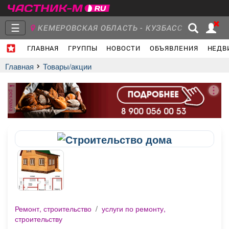
☰
КЕМЕРОВСКАЯ ОБЛАСТЬ - КУЗБАСС
ГЛАВНАЯ
ГРУППЫ
НОВОСТИ
ОБЪЯВЛЕНИЯ
НЕДВ
Главная
Группы
Новости
Главная
Товары/акции
реклама
Объявления
Недвижимость
Услуги
Работа
Транспорт
Компании
Ремонт, строительство
/
услуги по ремонту,
строительству