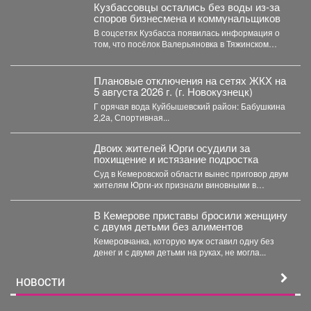
Кузбассовцы остались без воды из-за
споров бизнесмена и коммунальщиков
В соцсетях Кузбасса появилась информация о
том, что посёлок Валерьяновка в Тяжинском
районе остался без...
Плановые отключения на сетях ЖКХ на
5 августа 2026 г. (г. Новокузнецк)
Г орячая вода Куйбышевский район: Бабушкина
2,2а, Спортивная...
Двоих жителей Юрги осудили за
похищение и истязание подростка
Суд в Кемеровской области вынес приговор двум
жителям Юрги-их признали виновными в
похищении, истязании и...
В Кемерове приставы бросили женщину
с двумя детьми без алиментов
Кемеровчанка, которую муж оставил одну без
денег и с двумя детьми на руках, не могла...
НОВОСТИ