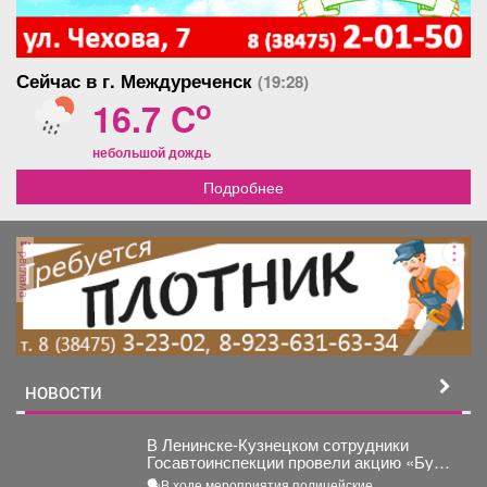
Сейчас в г. Междуреченск
(19:28)
o
16.7 C
небольшой дождь
Подробнее
реклама
НОВОСТИ
В Ленинске-Кузнецком сотрудники
Госавтоинспекции провели акцию «Будь
трезвым в пути»
🗣В ходе мероприятия полицейские