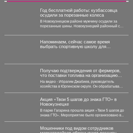
Год бесплатной работы: кузбассовца
осудили за порезанные колеса
В Новокузнецком районе мужчину осудили за
порезанные шины. Новокузнецкий районный суд
вынес приговор местному...
Напоминаем, сейчас самое время
выбрать спортивную школу для
ребёнка.
Получаю подтверждения от фермеров,
что поставки топлива на организацию
уборочной кампании уже начались.
На видео - Ибрагим Джабиев, руководитель
хозяйства в Юргинском округе. Он обрабатывает
более пяти тысяч...
Акция «Твои 5 шагов до знака ГТО» в
Новокузнецке
В парке Гагарина прошла акция «Твои 5 шагов до
знака ГТО». Мероприятие было организовано в...
Мошенники под видом сотрудников
маркетплейсов обманывают россиян, у