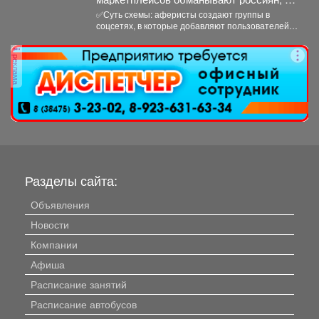
которых скоро день рождения.
✅Суть схемы: аферисты создают группы в
соцсетях, в которые добавляют пользователей в
преддверии их дня...
реклама
Разделы сайта:
Объявления
Новости
Компании
Афиша
Расписание занятий
Расписание автобусов