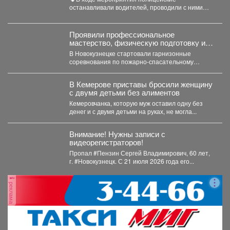
останавливали водителей, проводили с ними
беседы и напоминали, что правила дорожного...
Проявили профессиональное
мастерство, физическую подготовку и
командный дух.
В Новокузнецке стартовали гарнизонные
соревнования по пожарно-спасательному
спорту. Они продлятся в течение двух дней, а...
В Кемерове приставы бросили женщину
с двумя детьми без алиментов
Кемеровчанка, которую муж оставил одну без
денег и с двумя детьми на руках, не могла...
Внимание! Нужны записи с
видеорегистраторов!
Пропал #Пензин Сергей Владимирович, 60 лет,
г. #Новокузнецк. С 21 июля 2026 года его...
реклама