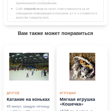
оригинального изображения.
Сайт
chastnik-m.ru
не несет ответственности за не
совпадение информации в описании, в т.ч. о стоимости и
качестве товара/услуги.
Вам также может понравиться
ДРУГОЕ
ИГРУШКИ
Катание на коньках
Мягкая игрушка
«Кошечка»
45 минут, каждую пятницу
15*35 см, 1 штука, в