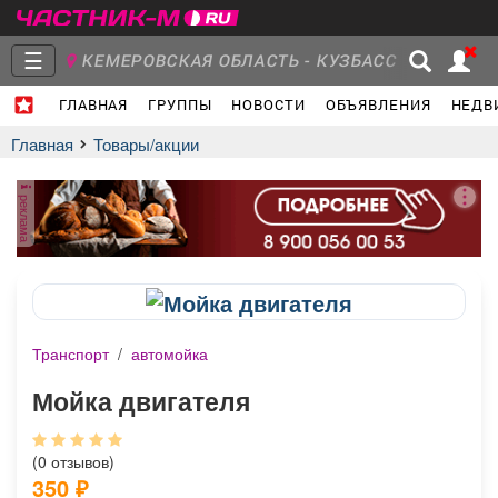
☰
КЕМЕРОВСКАЯ ОБЛАСТЬ - КУЗБАСС
ГЛАВНАЯ
ГРУППЫ
НОВОСТИ
ОБЪЯВЛЕНИЯ
НЕДВ
Главная
Группы
Новости
Главная
Товары/акции
реклама
Объявления
Недвижимость
Услуги
Транспорт
/
автомойка
Работа
Транспорт
Компании
Мойка двигателя
(0 отзывов)
350 ₽