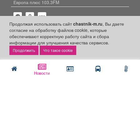
Европа плюс 103.3FM
Продолжая использовать сайт
chastnik-m.ru
, Вы даете
согласие на обработку файлов cookie, которые
обеспечивают корректную работу сайта и сбора
информации для улучшения качества сервисов.
Политика конфиденциальности
Что такое cookie
Публикации с пометкой «Реклама», «На правах рекламы»,
«Партнёрский проект» оплачены рекламодателем.
Редакция сайта не несет ответственности за достоверность
информации, содержащейся в рекламных материалах и
Новости
объявлениях.
+16
© 2006-2026
ООО "Частник-М"