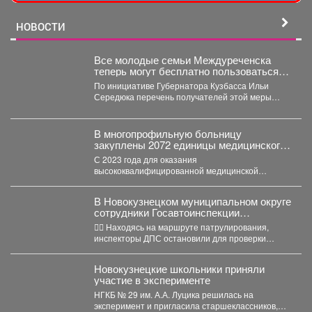
НОВОСТИ
Все молодые семьи Междуреченска
теперь могут бесплатно пользоваться
предметами первой необходимости для
По инициативе Губернатора Кузбасса Ильи
новорождённых.
Середюка перечень получателей этой меры
поддержки расширен. Подробности далее.
В многопрофильную больницу
закуплены 2072 единицы медицинского
оборудования на общую сумму 490,6
С 2023 года для оказания
млн рублей.
высококвалифицированной медицинской
помощи в многопрофильную больницу
закуплены 2072 единицы медицинского...
В Новокузнецком муниципальном округе
сотрудники Госавтоинспекции
задержали нетрезвого водителя,
👮‍♂ Находясь на маршруте патрулирования,
повторно севшего за руль в состоянии
инспекторы ДПС остановили для проверки
опьянения
документов автомобиль «Рено Логан». За...
Новокузнецкие школьники приняли
участие в эксперименте
НГКБ № 29 им. А.А. Луцика решилась на
эксперимент и пригласила старшеклассников,