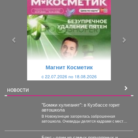
П
С
р
л
е
е
д
д
ы
у
д
ю
у
щ
щ
и
Магнит Косметик
и
й
c 22.07.2026 по 18.08.2026
й
НОВОСТИ
"Бомжи хулиганят": в Кузбассе горит
автошкола
В Новокузнецке загорелась заброшенная
автошкола. Очевидцы делятся кадрами с места
событий. Вечером во вторник,...
Бокс - один из самых популярных и