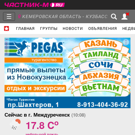
☰
КЕМЕРОВСКАЯ ОБЛАСТЬ - КУЗБАСС
ГЛАВНАЯ
ГРУППЫ
НОВОСТИ
ОБЪЯВЛЕНИЯ
НЕДВ
Главная
Группы
Новости
реклама
Объявления
Недвижимость
Услуги
Работа
Транспорт
Компании
Сейчас в г. Междуреченск
(10:08)
o
17.8 C
небольшой дождь