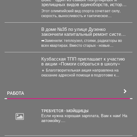
зрелищных видов единоборств, история
которого насчитывает не одно столетие.
Этот олимпийский вид спорта сочетает силу,
скорость, выносливость и тактическое
мастерство, а успех на ринге...
В доме №35 по улице Дузенко
закончили капитальный ремонт системы
отопления.
➡️Заменили: теплоузел, стояки, радиаторы во
всех квартирах. Вместо старых - новые
биметаллические батареи (они сделаны...
Кузбасская ТПП приглашает к участию
в акции «Помоги собраться в школу»
🔹 Благотворительная акция направлена на
оказание адресной помощи в подготовке к
новому учебному году первоклассников...
РАБОТА
ТРЕБУЕТСЯ - МОЙЩИЦЫ
Если нужна хорошая зарплата, Вам к нам! На
автомойку....