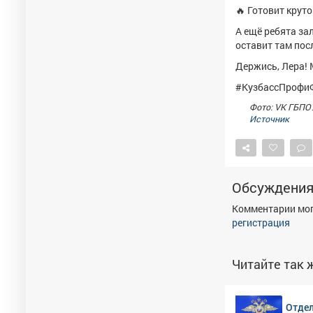
🔥 Готовит крут
А ещё ребята за
оставит там пос
Держись, Лера! 
#КузбассПрофи
Фото: VK ГБПО
Источник
Обсуждени
Комментарии мог
регистрация
Читайте так ж
Отдел