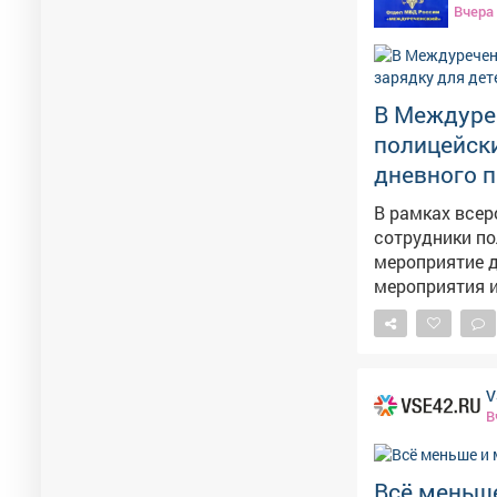
Вчера
В Междуре
полицейски
дневного 
В рамках все
сотрудники по
мероприятие для
мероприятия 
«Междуреченс
здоровья как 
счастливой жи
которая не то
V
способствует 
В
режима дня, о
а также об отв
инструктор по
Всё меньше