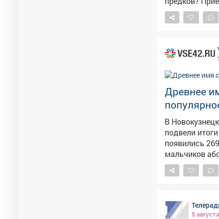
предков? Прие
Древнее и
популярнос
В Новокузнецк
подвели итоги июля. Как сообщает Минздрав Кузб
появились 269
мальчиков аб
выбрали родители 11 раз. В ведомстве отме
выходит из мо
популярность.
и пожелали малышам 
Телерад
приняли 269 н
5 август
этом году.