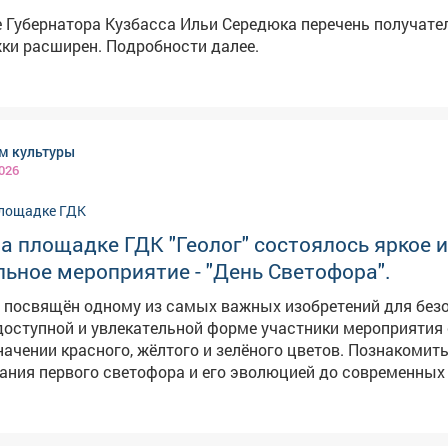
 Губернатора Кузбасса Ильи Середюка перечень получате
ки расширен. Подробности далее.
ом культуры
026
на площадке ГДК "Геолог" состоялось яркое и
ьное мероприятие - "День Светофора".
л посвящён одному из самых важных изобретений для без
 доступной и увлекательной форме участники мероприятия
значении красного, жёлтого и зелёного цветов. Познакомит
ания первого светофора и его эволюцией до современных
активных играх и викторинах. Праздник в ГДК "Геолог" стал
влечением, а важным уроком в игровой форме, который н
безопасность начинается с каждого из нас. Такие событи