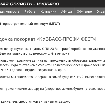
АЯ ОБЛАСТЬ - КУЗБАСС
движимость
Работа
Компании
Афиша
Обучение
Отды
 горностроительный техникум (МГСТ)
дочка покоряет «КУЗБАСС-ПРОФИ ФЕСТ»!
м ленту, студентка группы ОПИ-23 Валерия Скоробогатько уже во
еру на главном студенческом слёте региона!
агольском техникуме дали старт трехдневному образовательному 
Фест». Туда съехались активисты со всего Кузбасса и даже гости и
, чтобы сделать студенческую жизнь ярче.
болеем, мы знаем, что Валерия - в самой гуще событий! Вместе с эк
т туристические маршруты (скоро, возможно, будем путешествова
 как увлечь сверстников активным отдыхом.