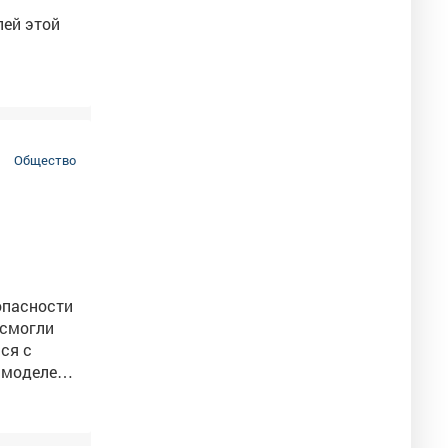
лей этой
Общество
опасности
 смогли
ься с
 моделей.
апомнил
я помогают