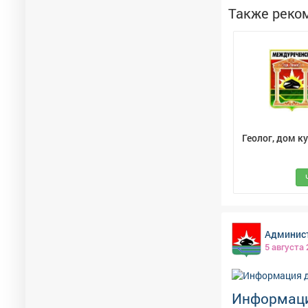
заложить осно
Также реко
Геолог, дом к
Админист
5 августа
Информаци