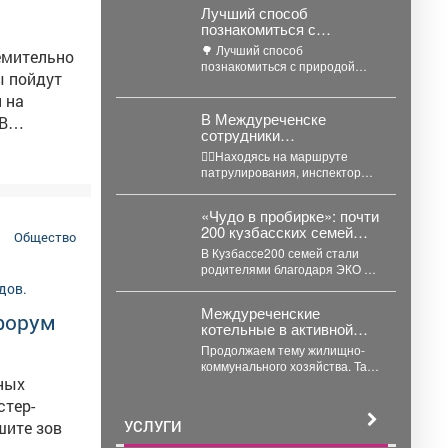
общую
Лучший способ
познакомиться с
яли
природой Кузбасса -
🌳 Лучший способ
емительно
отправиться по экотропе.
познакомиться с природой
стные
Кузбасса - отправиться по
сознанный
экотропе. Здесь каждый
маршрут...
В Междуреченске
сотрудники
2023-м –
Госавтоинспекции
👮‍♂Находясь на маршруте
привлекли к
патрулирования, инспекторы
ответственности
е и
ДПС обратили внимание на
водителя-бесправника,
движущийся по проспекту
который пытался
«Чудо в пробирке»: почти
Шахтеров кроссовый
скрыться на мотоцикле
200 кузбасских семей
мотоцикл....
Общество
стали родителями
В Кузбассе200 семей стали
родителями благодаря ЭКО –
при том что в этом году число...
Междуреченские
офорум
котельные в активной
фазе подготовки.
Продолжаем тему жилищно-
коммунального хозяйства. Так
нных
же глава Междуреченска
держит на личном контроле
ход ремонтных работ...
УСЛУГИ