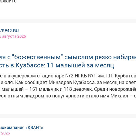
зжайте!
VSE42.RU
5 августа 2026
мя с "божественным" смыслом резко набира
ть в Кузбассе: 11 малышей за месяц
е в акушерском стационаре №2 НГКБ №1 им. Г.П. Курбато
асса, за месяц на свет
 малышей – 151 мальчик и 118 девочек. Среди новорожд
солютным лидером по популярности стало имя Михаил – е
тили, что слухи о том, что имя Миша
ды, сильно преувеличены. Наоборот, оно стремительно на
 Врачи и сотрудники роддома поздравили все семьи с по
здоровья и счастливого детства. Всего за месяц в роддоме
иокомпания «КВАНТ»
оворождённых, что стало одним из самых высоких показа
а 2026