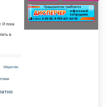
реклама
. И пока
пить в
Общество
латно