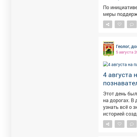
По инициативе
меры поддерж
Геолог, д
5 августа 2
4 августа 
познавател
Этот день бы
на дорогах. В
узнать всё о 
историей созд
Поучаствовать в интер
не просто раз
всем гостям: 