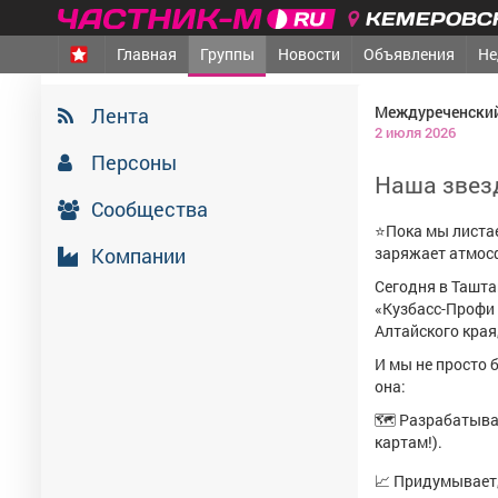
КЕМЕРОВСК
Главная
Группы
Новости
Объявления
Не
Междуреченский
Лента
2 июля 2026
Персоны
Наша звез
Сообщества
⭐Пока мы листае
Компании
заряжает атмосф
Сегодня в Ташт
«Кузбасс-Профи 
Алтайского края
И мы не просто 
она:
🗺 Разрабатывае
картам!).
📈 Придумывает,