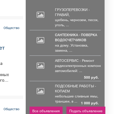
ГРУЗОПЕРЕВОЗКИ -
ГРАВИЙ,
щебень,
чернозем, песок,
уголь, ...
Общество
САНТЕХНИКА - ПОВЕРКА
ВОДОСЧЕТЧИКОВ
на дому. Установка,
ет
замена, ...
АВТОСЕРВИС - Ремонт
ва
радиоэлектронных
компонентов
автомобилей: ...
ённых
500 руб.
го
ПОДСОБНЫЕ РАБОТЫ -
КОПАЕМ
бирает
небольшие
сливные ямы,
полнением
траншеи, в ...
1 000 руб.
телей в
Общество
Все объявления
Подать объявление