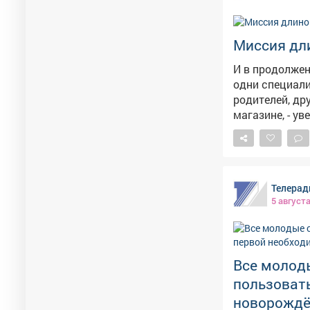
Миссия дл
И в продолжен
одни специал
родителей, др
магазине, - ув
Телерад
5 август
Все молод
пользоват
новорождё