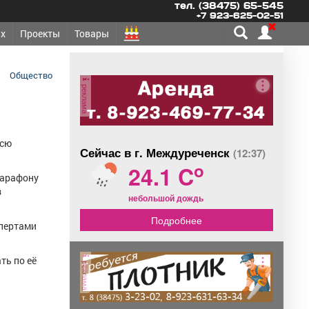
тел. (38475) 65-545
+7 923-625-02-51
х
Проекты
Товары
Общество
реклама
всю
Сейчас в г. Междуреченск
(12:37)
o
24.1 C
марафону
з
небольшой дождь
Подробнее
спертами
ть по её
реклама