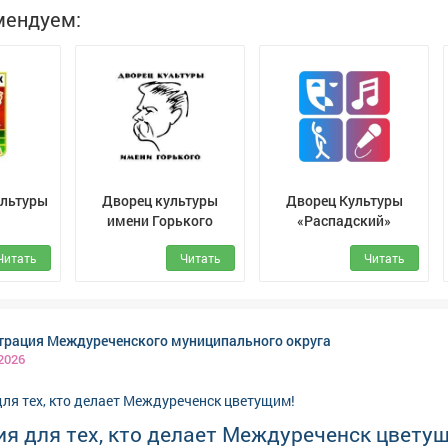
вы ответственного поведения на дороге с самого раннего
мендуем:
ультуры
Дворец культуры
Дворец Культуры
имени Горького
«Распадский»
Читать
Читать
Читать
рация Междуреченского муниципального округа
 2026
я для тех, кто делает Междуреченск цвету