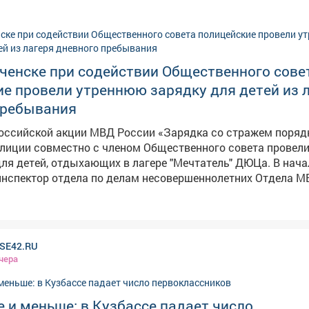
ченске при содействии Общественного сове
е провели утреннюю зарядку для детей из 
пребывания
российской акции МВД России «Зарядка со стражем поряд
лиции совместно с членом Общественного совета провел
 детей, отдыхающих в лагере "Мечтатель" ДЮЦа. В начале
инспектор отдела по делам несовершеннолетних Отдела М
кий» лейтенант полиции Карина Удалова напомнила о важ
главного ресурса человека, основы для успешной учёбы, к
зни. Она рассказала о необходимости начинать утро с зар
лько поддерживает жизненный тонус и энергию в течение д
SE42.RU
укреплению здоровья в целом. Кроме этого говорили о с
чера
 полноценном питании и недопустимости иметь вредные п
етственности за совершение противоправных деяний. Затем
 профессиональной, служебной и физической подготовки о
 и меньше: в Кузбассе падает число