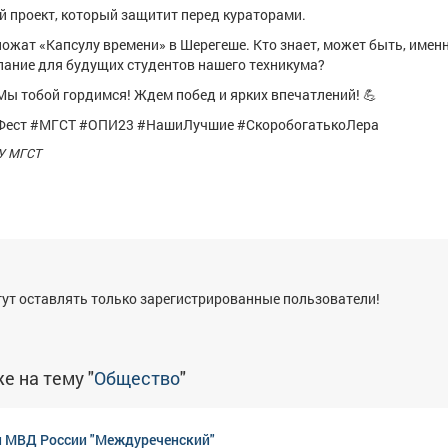
ой проект, который защитит перед кураторами.
ложат «Капсулу времени» в Шерегеше. Кто знает, может быть, имен
лание для будущих студентов нашего техникума?
Мы тобой гордимся! Ждем побед и ярких впечатлений! 💪
Фест #МГСТ #ОПИ23 #НашиЛучшие #СкоробогатькоЛера
У МГСТ
я
ут оставлять только зарегистрированные пользователи!
е на тему "
Общество
"
 МВД России "Междуреченский"