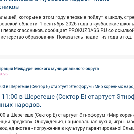
ным составом сержант полиции Любовь Аникина провела 
сников
детей. Под веселую музыку дети с удовольствием выполн
Секретарь Общественного совета при Отделе
лышей, которые в этом году впервые пойдут в школу, стр
Междуреченский» Татьяна Каробанова считает, что совме
нтября 2026 года в кузбасские школы пойдут
с сотрудниками полиции помогают подросткам сделать о
ассников, сообщает PROKUZBASS.RU со ссылкой на
у здоровья и законопослушного поведения.
разования. Показатель падает из года в год. В
первоклашек в регионе было25 741, в 2024-м – 27 813, а в 
сего за несколько лет их стало меньше на 23%. Также Минобр
1 сентября откроются две новые школы – в Междуреченск
ком округе. Ранее сообщалось, что школы Кузбасса
рация Междуреченского муниципального округа
готовятся к новым требованиям для младших классов.
 2026
в 11:00 в Шерегеше (Сектор Е) стартует Этн
нных народов.
1:00 в Шерегеше (Сектор Е) стартует Этнофорум «Мир коре
ния, национальная кухня, игры, мастер-
 единства - погружение в культуру гарантировано! Слышите зов