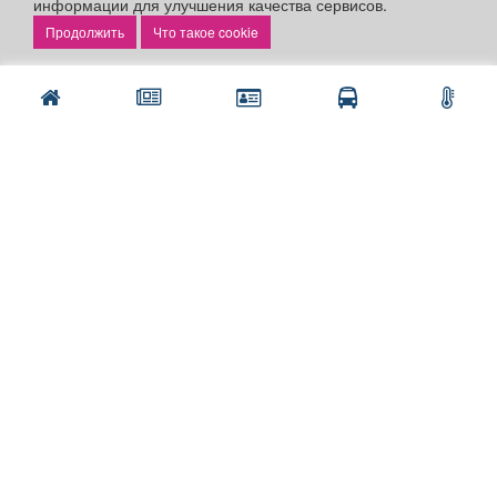
информации для улучшения качества сервисов.
Что такое cookie
Разделы сайта:
Объявления
Новости
Компании
Афиша
Расписание занятий
Расписание автобусов
Погода
Контакты