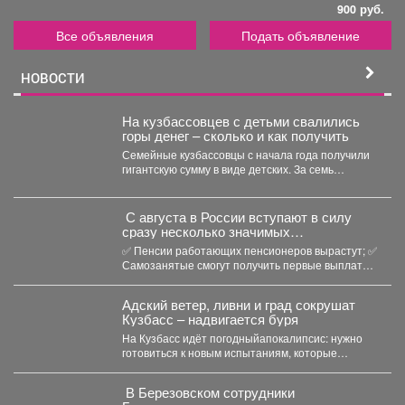
900 руб.
Все объявления
Подать объявление
НОВОСТИ
На кузбассовцев с детьми свалились
горы денег – сколько и как получить
Семейные кузбассовцы с начала года получили
гигантскую сумму в виде детских. За семь
месяцев...
С августа в России вступают в силу
сразу несколько значимых
нововведений
✅ Пенсии работающих пенсионеров вырастут; ✅
Самозанятые смогут получить первые выплаты
по больничным; ...
Адский ветер, ливни и град сокрушат
Кузбасс – надвигается буря
На Кузбасс идёт погодныйапокалипсис: нужно
готовиться к новым испытаниям, которые
приготовила безжалостная природа. По...
‍ В Березовском сотрудники