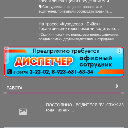
Госавтоинспекции и представители
РЖД провели совместный рейд
🗣Сотрудники полиции останавливали
водителей, призывали соблюдать правила
проезда железнодорожных переездов и не
создавать аварийных ситуаций....
На трассе «Кузедеево - Бийск»
Госавтоинспекторы помогли водителю
застрявшего в кювете грузовика.
«Скания» частично перекрыла полосу движения,
создав помехи другим водителям. Сотрудники
ГИБДД организовали на месте реверсивное...
реклама
РАБОТА
ПОСТОЯННО - ВОДИТЕЛЯ "В"
,СТАЖ 33
года , из них ...