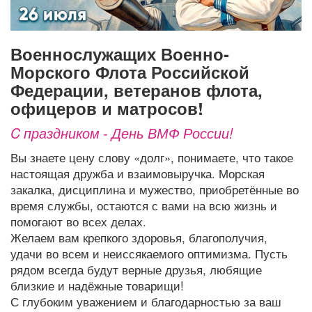
Афиша
Обучение
Проекты
военнослужащих Военно-
Морского Флота Российской
Федерации, ветеранов флота,
Товары
Поздравления
Погода
офицеров и матросов!
C праздником - День ВМФ России!
Вы знаете цену слову «долг», понимаете, что такое
ТВ программа
Я - пенсионер
настоящая дружба и взаимовыручка. Морская
закалка, дисциплина и мужество, приобретённые во
время службы, остаются с вами на всю жизнь и
помогают во всех делах.
Желаем вам крепкого здоровья, благополучия,
удачи во всем и неиссякаемого оптимизма. Пусть
рядом всегда будут верные друзья, любящие
близкие и надёжные товарищи!
С глубоким уважением и благодарностью за ваш