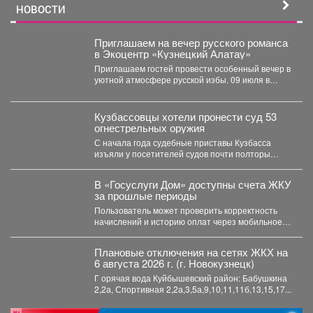
НОВОСТИ
Приглашаем на вечер русского романса
в Экоцентр «Кузнецкий Алатау»
Приглашаем гостей провести особенный вечер в
уютной атмосфере русской избы. 09 июля в
15:00...
Кузбассовцы хотели пронести суд 53
огнестрельных оружия
С начала года судебные приставы Кузбасса
изъяли у посетителей судов почти полторы
тысячи запрещённых предметов....
В «Госуслуги Дом» доступны счета ЖКУ
за прошлые периоды
Пользователь может проверить корректность
начислений и историю оплат через мобильное
приложение. Скачивайте «Госуслуги Дом»...
Плановые отключения на сетях ЖКХ на
6 августа 2026 г. (г. Новокузнецк)
Г орячая вода Куйбышевский район: Бабушкина
2,2а, Спортивная 2,2а,3,5а,9,10,11,11б,13,15,17...