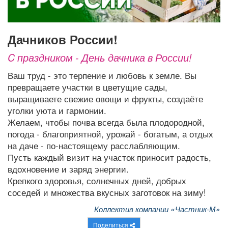
Афиша
Обучение
Проекты
дачников России!
C праздником - День дачника в России!
Товары
Поздравления
Погода
Ваш труд - это терпение и любовь к земле. Вы
превращаете участки в цветущие сады,
выращиваете свежие овощи и фрукты, создаёте
уголки уюта и гармонии.
ТВ программа
Желаем, чтобы почва всегда была плодородной,
Я - пенсионер
погода - благоприятной, урожай - богатым, а отдых
на даче - по-настоящему расслабляющим.
Пусть каждый визит на участок приносит радость,
вдохновение и заряд энергии.
Крепкого здоровья, солнечных дней, добрых
соседей и множества вкусных заготовок на зиму!
Коллектив компании «Частник-М»
Поделиться