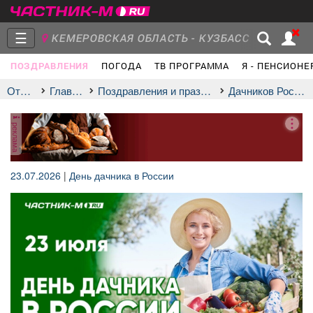
☰
КЕМЕРОВСКАЯ ОБЛАСТЬ - КУЗБАСС
ПОЗДРАВЛЕНИЯ
ПОГОДА
ТВ ПРОГРАММА
Я - ПЕНСИОНЕ
Главная
Группы
Новости
Отдых
Главная
Поздравления и праздники
дачников России!
реклама
Объявления
Недвижимость
Услуги
23.07.2026
|
День дачника в России
Работа
Транспорт
Компании