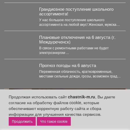
небо». Под летние ритмы с радостью...
Грандиозное поступление школьного
ассортимента!
У нас большое поступление школьного
ассортимента на любой вкус! Женская, мужская и
детская одежда...
Плановые отключения на 6 августа (г.
Междуреченск)
В связи с ремонтными работами не будет
электроэнергии ...
Прогноз погоды на 6 августа
Переменная облачность, кратковременные,
местами сильные дожди, грозы, возможен град.
Утром туманы. Ветер юго-западный 4-9 м/с,...
реклама
Продолжая использовать сайт
chastnik-m.ru
, Вы даете
согласие на обработку файлов cookie, которые
обеспечивают корректную работу сайта и сбора
информации для улучшения качества сервисов.
Что такое cookie