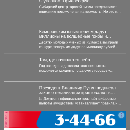
С уклоном в философию.
Сибирский центр горячей эмали представляет
вниманию новокузнечан натюрморты. Но это не
просто «вазочки и...
Кемеровским юным гениям дадут
миллионы на волшебные грибы и
чудных птиц
Десятки молодых учёных из Кузбасса выиграли
конкурс, теперь им дадут по миллиону рублей на
их...
Там, где начинается небо
Год назад они доказали главное: высота
покоряется каждому. Тогда суету городов у
подножия Югуса оставили...
Президент Владимир Путин подписал
закон о легализации криптовалют в
России.
📈 Документ официально признаёт цифровые
валюты имуществом, устанавливает правила их
оборота и гарантирует судебную защиту...
реклама