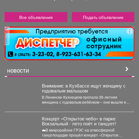
Все объявления
Подать объявление
реклама
НОВОСТИ
Внимание: в Кузбассе ищут женщину с
годовалым малышом
В Ленинске-Кузнецком пропала 36-летняя
женщина с годовалым ребёнком – они вышли из
дома 3 августа...
Концерт «Открытое небо» в парке
Вокзальный - лето поёт и танцует!
☁️В микрорайоне ГРЭС на атмосферной
танцплощадке прошёл концерт «Открытое