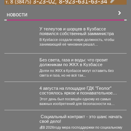
НОВОСТИ
У телеутов и шорцев в Кузбассе
появился собственный замминистра
В Кузбассе создали новую должность, чтобы
занимающий её чиновник решал
проблемыаборигенов. Павел Плешкань
назначен...
Без света, газа и воды: что грозит
должникам по ЖКХ в Кузбассе
Долги по ЖКХ в Кузбассе могут оставить без
света и газа, но не всё так...
4 августа на площадке ГДК "Геолог"
состоялось яркое и познавательное
мероприятие - "День Светофора".
Этот день был посвящён одному из самых
важных изобретений для безопасности на
дорогах. В доступной...
Социальный контракт - это шанс начать
своё дело!
💰В 2026году мера господдержки по социальному