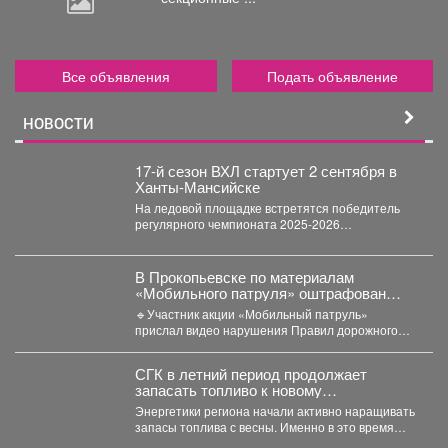
Все объявления
Подать объявление
НОВОСТИ
17-й сезон ВХЛ стартует 2 сентября в
Ханты-Мансийске
На ледовой площадке встретятся победитель
регулярного чемпионата 2025-2026
новокузнецкий «Металлург» и чемпион России
«Югра». ...
В Прокопьевске по материалам
«Мобильного патруля» оштрафован
автомобилист, который дважды
🔹Участник акции «Мобильный патруль»
нарушил ПДД
прислал видео нарушения Правил дорожного
движения, совершенного водителем автомобиля
«БМВ» в...
СГК в летний период продолжает
запасать топливо к новому
отопительному сезону
Энергетики региона начали активно наращивать
запасы топлива с весны. Именно в это время
электростанции проходят...