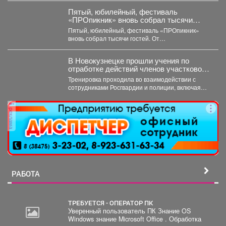
Пятый, юбилейный, фестиваль
«ПРОпикник» вновь собрал тысячи
гостей.
Пятый, юбилейный, фестиваль «ПРОпикник»
вновь собрал тысячи гостей. От
гастрономической кухни до костюмированных
сапбордистов -...
В Новокузнецке прошли учения по
отработке действий членов участковой
избирательной комиссии в нештатных
Тренировка проходила во взаимодействии с
ситуациях на предстоящих выборах.
сотрудниками Росгвардии и полиции, включая
специалистов кинологической службы.
реклама
РАБОТА
ТРЕБУЕТСЯ - ОПЕРАТОР ПК
Уверенный пользователь ПК Знание OS
Windows знание Microsoft Office . Обработка
2