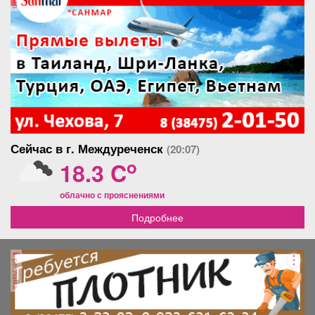
Сейчас в г. Междуреченск
(20:07)
o
18.3 C
облачно с прояснениями
Подробнее
реклама