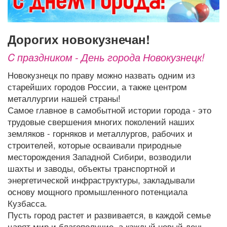
Афиша
Обучение
Проекты
дорогих новокузнечан!
C праздником - День города Новокузнецк!
Товары
Поздравления
Погода
Новокузнецк по праву можно назвать одним из
старейших городов России, а также центром
металлургии нашей страны!
Самое главное в самобытной истории города - это
ТВ программа
трудовые свершения многих поколений наших
Я - пенсионер
земляков - горняков и металлургов, рабочих и
строителей, которые осваивали природные
месторождения Западной Сибири, возводили
шахты и заводы, объекты транспортной и
энергетической инфраструктуры, закладывали
основу мощного промышленного потенциала
Кузбасса.
Пусть город растет и развивается, в каждой семье
царят мир и благополучие, а каждый новый день