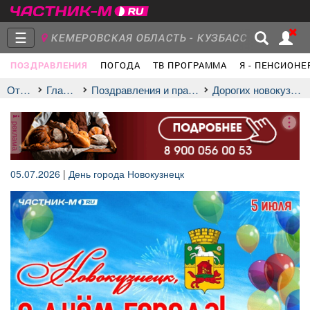
☰
КЕМЕРОВСКАЯ ОБЛАСТЬ - КУЗБАСС
ПОЗДРАВЛЕНИЯ
ПОГОДА
ТВ ПРОГРАММА
Я - ПЕНСИОНЕ
Главная
Группы
Новости
Отдых
Главная
Поздравления и праздники
дорогих новокузнечан!
реклама
Объявления
Недвижимость
Услуги
05.07.2026
|
День города Новокузнецк
Работа
Транспорт
Компании