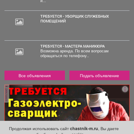
и...
000
руб.
ТРЕБУЕТСЯ - УБОРЩИК СЛУЖЕБНЫХ
ПОМЕЩЕНИЙ
ТРЕБУЕТСЯ - МАСТЕРА МАНИКЮРА
Возможна аренда. По всем вопросам
обращаться по телефону..
Все объявления
Подать объявление
реклама
Продолжая использовать сайт
chastnik-m.ru
, Вы даете