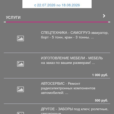
и
й
c 22.07.2026 по 18.08.2026
й
УСЛУГИ
СПЕЦТЕХНИКА - САМОГРУЗ-эвакуатор,
борт
- 5 тонн, кран - 3 тонны. ...
ИЗГОТОВЛЕНИЕ МЕБЕЛИ - МЕБЕЛЬ
на
заказ по вашим размерам! ...
1 000 руб.
АВТОСЕРВИС - Ремонт
радиоэлектронных
компонентов
автомобилей: ...
500 руб.
ДРУГОЕ - ЗАБОРЫ под
ключ; ролетные,
секционные ...