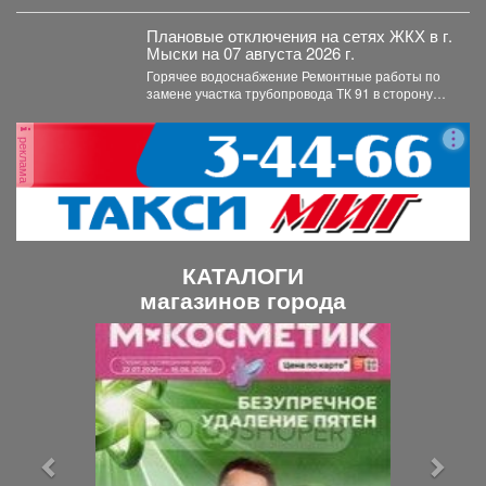
Плановые отключения на сетях ЖКХ в г.
Мыски на 07 августа 2026 г.
Горячее водоснабжение Ремонтные работы по
замене участка трубопровода ТК 91 в сторону
т.37 ул....
реклама
КАТАЛОГИ
магазинов города
П
С
р
л
е
е
д
д
ы
у