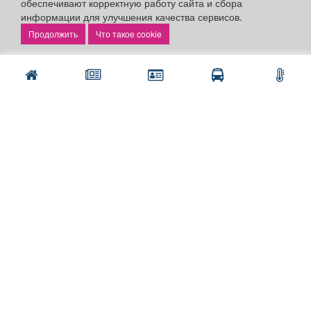
обеспечивают корректную работу сайта и сбора
информации для улучшения качества сервисов.
Что такое cookie
Разделы сайта:
Объявления
Новости
Компании
Афиша
Расписание занятий
Расписание автобусов