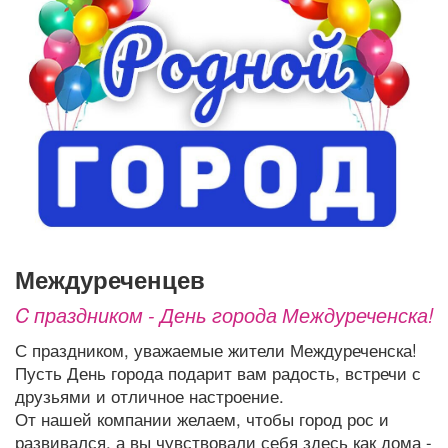
Афиша
Обучение
Проекты
Товары
Поздравления
Погода
ТВ программа
Я - пенсионер
междуреченцев
C праздником - День города Междуреченска!
С праздником, уважаемые жители Междуреченска!
Пусть День города подарит вам радость, встречи с
друзьями и отличное настроение.
От нашей компании желаем, чтобы город рос и
развивался, а вы чувствовали себя здесь как дома -