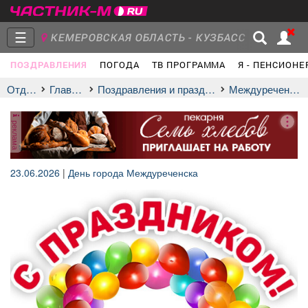
☰
КЕМЕРОВСКАЯ ОБЛАСТЬ - КУЗБАСС
ПОЗДРАВЛЕНИЯ
ПОГОДА
ТВ ПРОГРАММА
Я - ПЕНСИОНЕ
Главная
Группы
Новости
Отдых
Главная
Поздравления и праздники
междуреченцев
реклама
Объявления
Недвижимость
Услуги
23.06.2026
|
День города Междуреченска
Работа
Транспорт
Компании