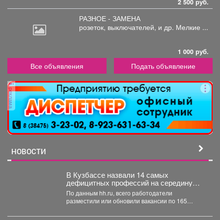
2 500 руб.
РАЗНОЕ - ЗАМЕНА
розеток,
выключателей, и др. Мелкие ...
1 000 руб.
Все объявления
Подать объявление
реклама
НОВОСТИ
В Кузбассе назвали 14 самых
дефицитных профессий на середину
лета
По данным hh.ru, всего работодатели
разместили или обновили вакансии по 165
профессиям, из них 14...