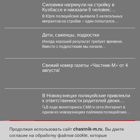
Силовики нагрянули на стройку в
Кузбассе и наказали 5 человек:
подробности
В Юрге полицейские выявили 5 нелегальных
мигрантов на стройке – один попытался
сбежать, но его...
Дети, саженцы, подростки
Иногда хороший результат требует времени.
Вместе с подростками мы начали
самостоятельно готовить будущие деревья...
Свежий номер газеты «Частник‑М» от 4
августа!
В Новокузнецке полицейские привлекли
к ответственности родителей двоих
зацеперов
🔍В ходе мониторинга СМИ и сети Интернет в
одном из новокузнецких пабликов полицейские
обнаружили видеозапись,...
реклама
Продолжая использовать сайт
chastnik-m.ru
, Вы даете
согласие на обработку файлов cookie, которые