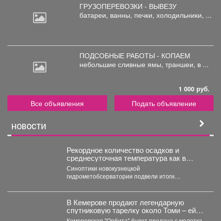
ГРУЗОПЕРЕВОЗКИ - ВЫВЕЗУ
батареи,
ванны, печки, холодильники, ...
ПОДСОБНЫЕ РАБОТЫ - КОПАЕМ
небольшие
сливные ямы, траншеи, в ...
1 000 руб.
Все объявления
Подать объявление
НОВОСТИ
Рекордное количество осадков и
среднесуточная температура как в
тропиках.
Синоптики новокузнецкой
гидрометобсерватории подвели итоги
прошедшего июля. Подробнее о том, каким
выдался второй месяц лета...
В Кемерове продают легендарную
спутниковую тарелку около Томи – ей
грозит снос?
Кемеровская "Орбита" будет продана с молотка,