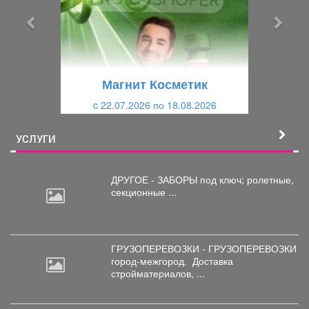
ы
у
д
ю
у
щ
щ
и
Магнит Косметик
и
й
c 22.07.2026 по 18.08.2026
й
УСЛУГИ
ДРУГОЕ - ЗАБОРЫ под
ключ; ролетные,
секционные ...
ГРУЗОПЕРЕВОЗКИ - ГРУЗОПЕРЕВОЗКИ
город-межгород.
Доставка
стройматериалов, ...