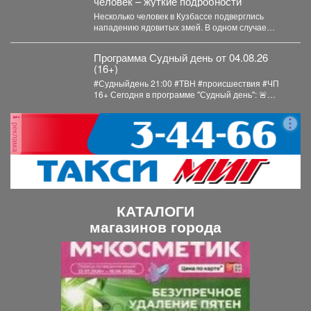
человек – жуткие подробности
Несколько человек в Кузбассе подверглись
нападению ядовитых змей. В одном случае
пострадавшего спасли инспекторы ГАИ....
Программа Судный день от 04.08.26
(16+)
#Судныйдень 21:00 #ТВН #происшествия #ЧП
16+ Сегодня в программе "Судный день": 🚨
Землетрясения...
реклама
КАТАЛОГИ
магазинов города
П
С
р
л
е
е
д
д