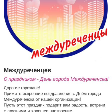
Афиша
Обучение
Проекты
Товары
Поздравления
Погода
ТВ программа
Я - пенсионер
междуреченцев
C праздником - День города Междуреченска!
Дорогие горожане!
Примите искренние поздравления с Днём города
Междуреченска от нашей организации!
Пусть этот праздник подарит вам радость, встречи
с друзьями и хорошее настроение.