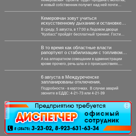
и новый собственник получит над ней почти
полный контроль....
Кемеровчан зовут учиться
искусственному дыханию и остановке
кровотечения
В среду, 5 августа, в 17:00 в Ледовом дворце
"Кузбасс" пройдёт бесплатный тренинг. Гости
смогут...
В то время как областные власти
рапортуют о стабилизации с топливом в
Кузбассе, пожарные предупреждают
А на аппаратном совещании в администрации
тех, кто перестраховался и набрал
кроме прочего, речь шла и о происшествиях.
бензина и дизтоплива впрок.
Пожарные выезжали...
6 августа в Междуреченске
запланированы отключения.
Подробности - в карточках. ️ В случае аварий
звоните в ЕДДС: 4-21-73 или 4-21-39
реклама