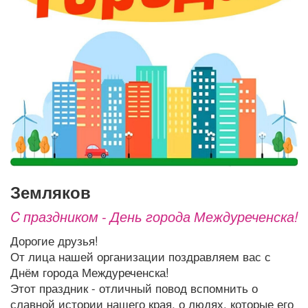
Афиша
Обучение
Проекты
Товары
Поздравления
Погода
ТВ программа
Я - пенсионер
земляков
C праздником - День города Междуреченска!
Дорогие друзья!
От лица нашей организации поздравляем вас с
Днём города Междуреченска!
Этот праздник - отличный повод вспомнить о
славной истории нашего края, о людях, которые его