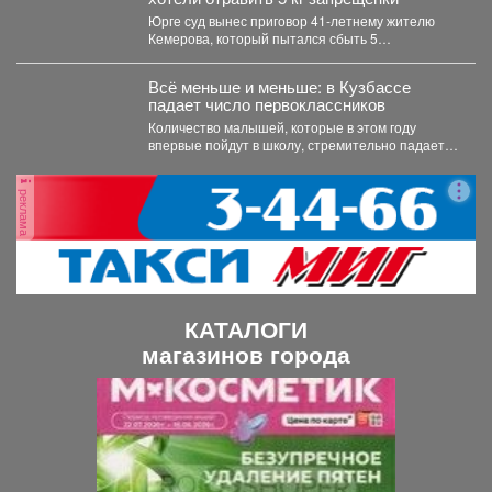
Юрге суд вынес приговор 41-летнему жителю
Кемерова, который пытался сбыть 5
килограммов синтетических наркотиков. ...
Всё меньше и меньше: в Кузбассе
падает число первоклассников
Количество малышей, которые в этом году
впервые пойдут в школу, стремительно падает в
Кемеровской области....
реклама
КАТАЛОГИ
магазинов города
П
С
р
л
е
е
д
д