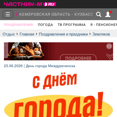
☰
КЕМЕРОВСКАЯ ОБЛАСТЬ - КУЗБАСС
ПОЗДРАВЛЕНИЯ
ПОГОДА
ТВ ПРОГРАММА
Я - ПЕНСИОНЕ
Главная
Группы
Новости
Отдых
Главная
Поздравления и праздники
земляков
реклама
Объявления
Недвижимость
Услуги
23.06.2026
|
День города Междуреченска
Работа
Транспорт
Компании