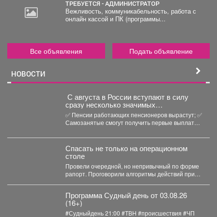
ТРЕБУЕТСЯ - АДМИНИСТРАТОР
Вежливость, коммуникабельность, работа с
онлайн кассой и ПК (программы...
Все объявления
Подать объявление
НОВОСТИ
С августа в России вступают в силу
сразу несколько значимых
нововведений
✅ Пенсии работающих пенсионеров вырастут; ✅
Самозанятые смогут получить первые выплаты
по больничным; ...
Спасать не только на операционном
столе
Провели очередной, но непривычный по форме
рапорт. Проговорили алгоритмы действий при
беспилотной угрозе. Какие зоны...
Программа Судный день от 03.08.26
(16+)
#Судныйдень 21:00 #ТВН #происшествия #ЧП