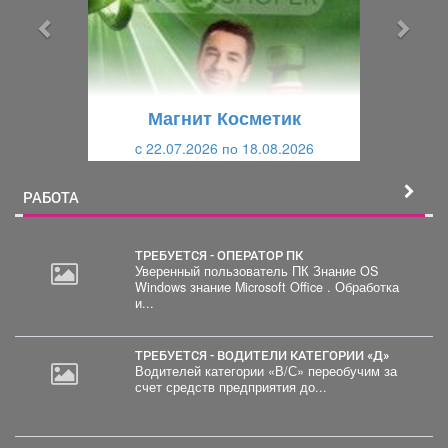
ы
у
д
ю
у
щ
щ
и
Магнит Косметик
и
й
c 22.07.2026 по 18.08.2026
й
РАБОТА
ТРЕБУЕТСЯ - ОПЕРАТОР ПК
Уверенный пользователь ПК Знание OS
Windows знание Microsoft Office . Обработка
30
и...
000
руб.
ТРЕБУЕТСЯ - ВОДИТЕЛИ КАТЕГОРИИ «Д»
Водителей категории «В/С» переобучим за
счет средств предприятия до...