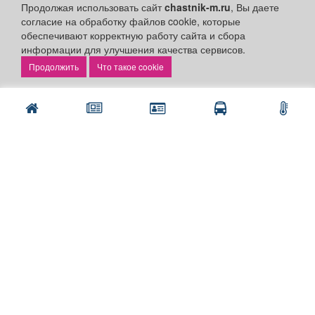
Продолжая использовать сайт
chastnik-m.ru
, Вы даете
согласие на обработку файлов cookie, которые
обеспечивают корректную работу сайта и сбора
информации для улучшения качества сервисов.
Что такое cookie
НОВОСТИ
У телеутов и шорцев в Кузбассе
появился собственный замминистра
В Кузбассе создали новую должность, чтобы
занимающий её чиновник решал
проблемыаборигенов. Павел Плешкань
назначен...
В Новокузнецке поймали наркоторговку,
которая планировала сбыть партию
карфентанила в особо крупном размере
Для задержания 36-летней злоумышленницы
оперативники разработали спецоперацию. В