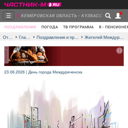
☰
КЕМЕРОВСКАЯ ОБЛАСТЬ - КУЗБАСС
ПОЗДРАВЛЕНИЯ
ПОГОДА
ТВ ПРОГРАММА
Я - ПЕНСИОНЕ
Главная
Группы
Новости
Отдых
Главная
Поздравления и праздники
жителей Междуреченска
реклама
Объявления
Недвижимость
Услуги
23.06.2026
|
День города Междуреченска
Работа
Транспорт
Компании