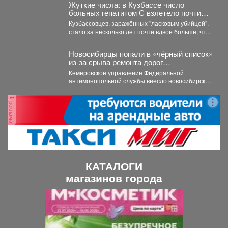
Жуткие числа: в Кузбассе число
больных гепатитом С взлетело почти
вдвое
Кузбассовцев, заражённых "ласковым убийцей",
стало за несколько лет почти вдвое больше, что
показали последние исследования....
Новосибирцы попали в «чёрный список»
из‑за срыва ремонта дорог
Прокопьевска
Кемеровское управление Федеральной
антимонопольной службы внесло новосибирскую
компанию ООО «Сибдорстрой» в реестр
недобросовестных поставщиков. Речь...
реклама
КАТАЛОГИ
магазинов города
П
С
р
л
е
е