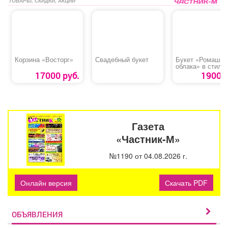
ТОВАРЫ, СКИДКИ, АКЦИИ
Корзина «Восторг»
Свадебный букет
Букет «Ромашко
облака» в стиль
зефирной упако
17000 руб.
1900 р
Газета
«Частник-М»
№1190 от 04.08.2026 г.
Онлайн версия
Скачать PDF
ОБЪЯВЛЕНИЯ