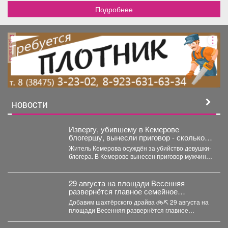
Подробнее
реклама
НОВОСТИ
Извергу, убившему в Кемерове
блогершу, вынесли приговор - сколько
ему дали
Житель Кемерова осуждён за убийство девушки-
блогера. В Кемерове вынесен приговор мужчине,
обвиняемому в убийстве...
29 августа на площади Весенняя
развернётся главное семейное
соревнование этого лета - городской
Добавим шахтёрского драйва 🚲⛏ 29 августа на
конкурс «Шахтёрский видномобиль».
площади Весенняя развернётся главное
семейное соревнование этого...