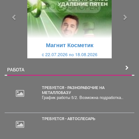
д
д
ы
у
д
ю
у
щ
щ
и
Магнит Косметик
и
й
c 22.07.2026 по 18.08.2026
й
РАБОТА
ТРЕБУЕТСЯ - РАЗНОРАБОЧИЕ НА
МЕТАЛЛОБАЗУ
График работы 5/2. Возможна подработка..
ТРЕБУЕТСЯ - АВТОСЛЕСАРЬ