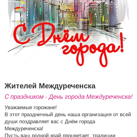
Афиша
Обучение
Проекты
Товары
Поздравления
Погода
ТВ программа
Я - пенсионер
жителей Междуреченска
C праздником - День города Междуреченска!
Уважаемые горожане!
В этот праздничный день наша организация от всей
души поздравляет вас с Днём города
Междуреченска!
Пусть ваш родной край процветает, традиции