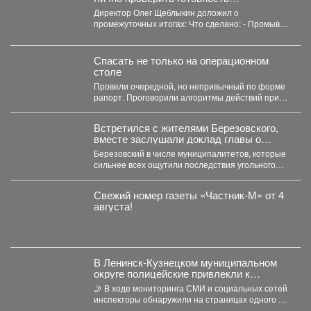
оборудования после капитального
Директор Олег Щеблыкин доложил о
ремонта к предстоящему отопительному
промежуточных итогах: Что сделано: - Промывка
сезону.
внутридомовых систем...
Спасать не только на операционном
столе
Провели очередной, но непривычный по форме
рапорт. Проговорили алгоритмы действий при
беспилотной угрозе. Какие зоны...
Встретился с жителями Березовского,
вместе заслушали доклад главы о
развитии города.
Березовский в числе муниципалитетов, которые
сильнее всех ощутили последствия угольного
кризиса. Важно, что идет работа...
Свежий номер газеты «Частник‑М» от 4
августа!
В Ленинск-Кузнецком муниципальном
округе полицейские привлекли к
ответственности автомобилистку за
🤳 В ходе мониторинга СМИ и социальных сетей
нарушение правил проезда перекрестка
инспекторы обнаружили на страницах одного из
интернет-сообществ...