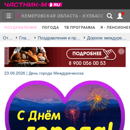
☰
КЕМЕРОВСКАЯ ОБЛАСТЬ - КУЗБАСС
ПОЗДРАВЛЕНИЯ
ПОГОДА
ТВ ПРОГРАММА
Я - ПЕНСИОНЕ
Главная
Группы
Новости
Отдых
Главная
Поздравления и праздники
дорогих междуреченцев
реклама
Объявления
Недвижимость
Услуги
23.06.2026
|
День города Междуреченска
Работа
Транспорт
Компании