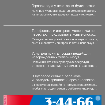
Горячая вода у некоторых будет позже
На улице Кузнецкая ведутся ремонтные работы
на теплосетях, что задержит подачу горячего
водоснабжения.
Телефонные и интернет-мошенники не
перестают придумывать новые способы
обмана.
Сегодня они могут выйти на связь через соцсети,
сайты знакомств или игровые чаты, используя
самые...
Услугами пункта проката вещей для
новорожденных теперь могут
воспользоваться молодые родители в
Напомним, что к числу получателей услуги
возрасте до 35 лет включительно.
относятся: 🔹 многодетные семьи; 🔹 одинокие
родители;...
В Кузбассе семье с ребенком-
инвалидом пришлось через силовиков
просить воду в дом
В Новокузнецком районе прокуратура добилась,
чтобы участок для семьи с ребёнком-инвалидом
обеспечили водой и канализацией....
реклама