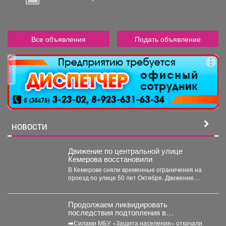
Все объявления
Подать объявление
реклама
НОВОСТИ
Движение по центральной улице
Кемерова восстановили
В Кемерове сняли временные ограничения на
проезд по улице 50 лет Октября. Движение
перекрывали с...
Продолжаем ликвидировать
последствия подтопления в
Орджоникидзевском районе.
➡️Силами МБУ «Защита населения» откачали