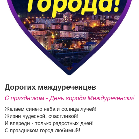
Афиша
Обучение
Проекты
Товары
Поздравления
Погода
ТВ программа
Я - пенсионер
дорогих междуреченцев
C праздником - День города Междуреченска!
Желаем синего неба и солнца лучей!
Жизни чудесной, счастливой!
И впереди - только радостных дней!
С праздником город любимый!