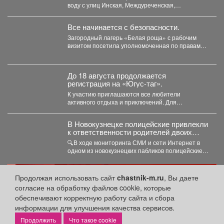
воду с улиц Инская, Междуреченская,
Барабинская, Пархоменко. Проверили
работоспособность шандоров...
Все начинается с безопасности.
Загородный лагерь «Белая роща» с рабочим
визитом посетила уполномоченная по правам
ребёнка в Кузбассе Ирина...
До 18 августа продолжается
регистрация на «Югус-таг».
К участию приглашаются все любители
активного отдыха и приключений. Для
иногородних участников доступно размещение
в...
В Новокузнецке полицейские привлекли
к ответственности родителей двоих
зацеперов
🔍В ходе мониторинга СМИ и сети Интернет в
одном из новокузнецких пабликов полицейские
обнаружили видеозапись,...
реклама
Продолжая использовать сайт
chastnik-m.ru
, Вы даете
согласие на обработку файлов cookie, которые
обеспечивают корректную работу сайта и сбора
информации для улучшения качества сервисов.
Что такое cookie