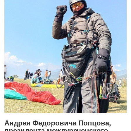
Афиша
Обучение
Проекты
Товары
Поздравления
Погода
ТВ программа
Я - пенсионер
Андрея Федоровича Попцова,
президента междуреченского