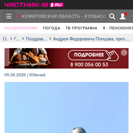
☰
КЕМЕРОВСКАЯ ОБЛАСТЬ - КУЗБАСС
ПОЗДРАВЛЕНИЯ
ПОГОДА
ТВ ПРОГРАММА
Я - ПЕНСИОНЕ
Главная
Группы
Новости
Отдых
Главная
Поздравления и праздники
Андрея Федоровича Попцова, президента междуреченского клуба парапланеризма "Спираль"
реклама
Объявления
Недвижимость
Услуги
05.06.2026
|
Юбилей
Работа
Транспорт
Компании