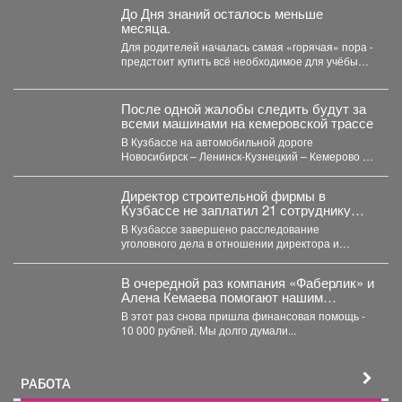
До Дня знаний осталось меньше
месяца.
Для родителей началась самая «горячая» пора -
предстоит купить всё необходимое для учёбы
детей. В...
После одной жалобы следить будут за
всеми машинами на кемеровской трассе
В Кузбассе на автомобильной дороге
Новосибирск – Ленинск-Кузнецкий – Кемерово –
Юрга в селе Глубокое...
Директор строительной фирмы в
Кузбассе не заплатил 21 сотруднику
деньги
В Кузбассе завершено расследование
уголовного дела в отношении директора и
учредителя ООО «Альпина42» - компании,...
В очередной раз компания «Фаберлик» и
Алена Кемаева помогают нашим
хвостикам!
В этот раз снова пришла финансовая помощь -
10 000 рублей. Мы долго думали...
РАБОТА