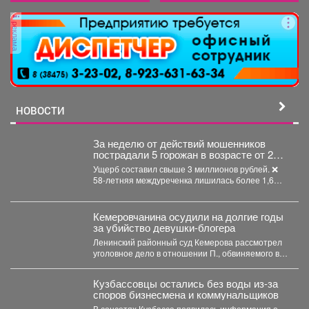
реклама
НОВОСТИ
За неделю от действий мошенников
пострадали 5 горожан в возрасте от 24
до 58 лет.
Ущерб составил свыше 3 миллионов рублей. ❌
58-летняя междуреченка лишилась более 1,6
млн рублей,...
Кемеровчанина осудили на долгие годы
за убийство девушки-блогера
Ленинский районный суд Кемерова рассмотрел
уголовное дело в отношении П., обвиняемого в
убийстве 29-летнего блогера...
Кузбассовцы остались без воды из-за
споров бизнесмена и коммунальщиков
В соцсетях Кузбасса появилась информация о