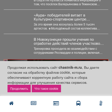
том, что посёлок Валерьяновка в Тяжинском
районе остался без...
«Аура» победителей витает в
Культурно-спортивном центре
металлургов ЕВРАЗа уже больше 30
За это время она коснулась более 5 тысяч
лет.
артистов. ☀️Молодёжный состав коллектива
«Аура» получил...
В Новокузнецке прошли учения по
отработке действий членов участковой
избирательной комиссии в нештатных
Тренировка проходила во взаимодействии с
ситуациях на предстоящих выборах.
сотрудниками Росгвардии и полиции, включая
специалистов кинологической службы.
реклама
Продолжая использовать сайт
chastnik-m.ru
, Вы даете
согласие на обработку файлов cookie, которые
обеспечивают корректную работу сайта и сбора
информации для улучшения качества сервисов.
Что такое cookie