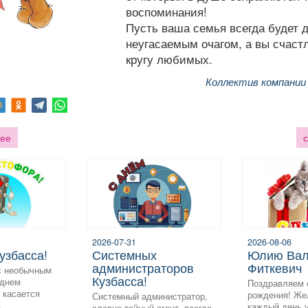
воспоминания!
Пусть ваша семья всегда будет 
неугасаемым очагом, а вы счаст
кругу любимых.
Коллектив компани
ее
2026-07-31
2026-08-06
Кузбасса!
системных
Юлию Валерьевну
администраторов
Фиткевич
с необычным
Кузбасса!
 днем
Поздравляем 
 касается
рождения! Же
Системный администратор,
.
каждый день 
словно тайный агент, всегда