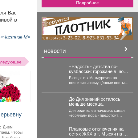
Подробнее
для Вас
ливой в
реклама
и «Частник-М»
НОВОСТИ
следующее
«Радость» детства по-
кузбасски: горожане в шоке
от антисанитарии у
В соцсетях Междуреченска
детского сада
появились возмущённые посты
жителей о мусорной свалке,
которая "выросла" рядом с
детским...
До Дня знаний осталось
меньше месяца.
Для родителей началась самая
«горячая» пора - предстоит
купить всё необходимое для
учёбы детей. В...
с Днем
Плановые отключения на
лаем, чтобы
сетях ЖКХ в г. Мыски на 06
у Вас было