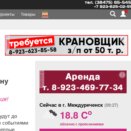
тел. (38475) 65-545
+7 923-625-02-51
Проекты
Товары
реклама
реклама
ия!
Сейчас в г. Междуреченск
(09:27)
o
18.8 C
удут до
и событиями
облачно с прояснениями
теплые