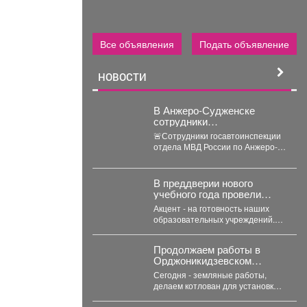
Все объявления
Подать объявление
НОВОСТИ
В Анжеро-Судженске
сотрудники
госавтоинспекции оказали
🚨Сотрудники госавтоинспекции
доврачебную помощь
отдела МВД России по Анжеро-
мужчине, пострадавшему
Судженскому городскому округу
от укуса гадюки
капитан полиции Виктор Шуман и
лейтенант...
В преддверии нового
учебного года провели
заседание Комиссии по
Акцент - на готовность наших
чрезвычайным ситуациям и
образовательных учреждений.
пожарной безопасности.
Две школы устраняют ранее
выданные предписания.
Продолжаем работы в
Учреждения...
Орджоникидзевском
районе.
Сегодня - земляные работы,
делаем котлован для установки
помпы, чтобы откачивать воду с