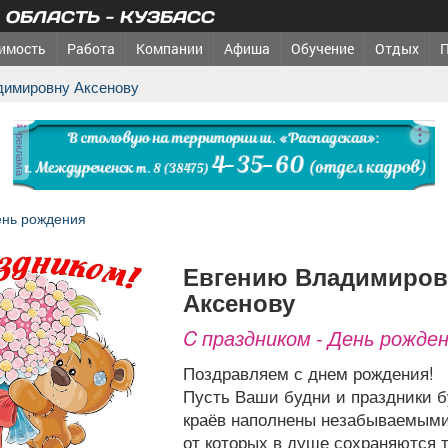
ОБЛАСТЬ - КУЗБАСС
имость
Работа
Компании
Афиша
Обучение
Отдых
адимировну Аксенову
реклама
ень рождения
Евгению Владимировну
Аксенову
C праздником - День рожден
Поздравляем с днем рождения!
Пусть Ваши будни и праздники б
краёв наполнены незабываемым
от которых в душе сохраняются 