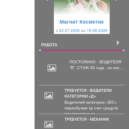
д
ю
у
щ
щ
и
Магнит Косметик
и
й
c 22.07.2026 по 18.08.2026
й
РАБОТА
ПОСТОЯННО - ВОДИТЕЛЯ
"В"
,СТАЖ 33 года , из них ...
ТРЕБУЕТСЯ - ВОДИТЕЛИ
КАТЕГОРИИ «Д»
30
Водителей категории «В/С»
000
переобучим за счет средств
руб.
предприятия до...
ТРЕБУЕТСЯ - МЕХАНИК