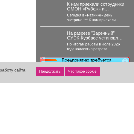
затопленных территорий....
К нам приехали сотрудники
ОМОН «Рубеж» и
Росгвардии.
Сегодня в «Ратнике» день
экстрима! 🚨 К нам приехали
сотрудники ОМОН «Рубеж» и
Росгвардии....
На разрезе "Заречный"
СУЭК-Кузбасс установлен
рекорд добычи за месяц
По итогам работы в июле 2026
года коллектив разреза
"Заречный" выдал на-гора 559,1
тысяч тонн...
реклама
работу сайта
Что такое cookie