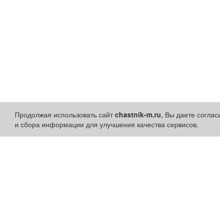
Продолжая использовать сайт
chastnik-m.ru
, Вы даете согла
и сбора информации для улучшения качества сервисов.
Разделы сайта:
Быстрые ссылки:
Объявления
Установить приложени
Новости
Личный кабинет
Компании