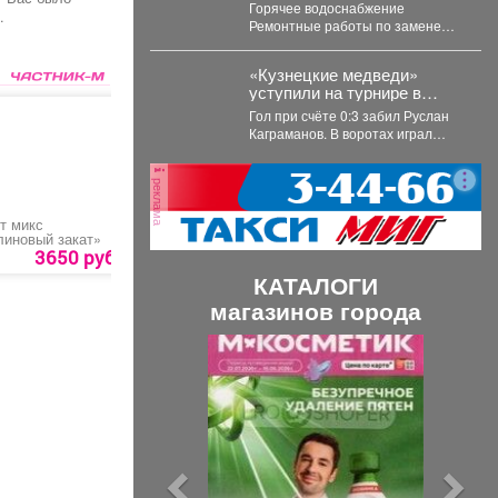
августа 2026 г.
Горячее водоснабжение
.
Ремонтные работы по замене
участка трубопровода ТК 91 в
сторону т.37 ул....
«Кузнецкие медведи»
уступили на турнире в
Омске челябинцам.
Гол при счёте 0:3 забил Руслан
Каграманов. В воротах играл
Тимофей Иванов. Последняя
шайба была...
реклама
т микс
Набор из шаров №2
Букет «Маршмеллоу»
иновый закат»
3650 руб.
1420 руб.
1850 руб.
КАТАЛОГИ
магазинов города
П
С
р
л
е
е
д
д
ы
у