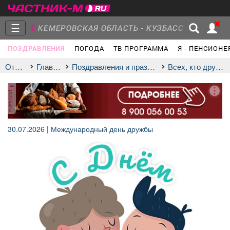
☰
КЕМЕРОВСКАЯ ОБЛАСТЬ - КУЗБАСС
ПОЗДРАВЛЕНИЯ
ПОГОДА
ТВ ПРОГРАММА
Я - ПЕНСИОНЕ
Главная
Группы
Новости
Отдых
Главная
Поздравления и праздники
всех, кто дружит!
реклама
Объявления
Недвижимость
Услуги
30.07.2026
|
Международный день дружбы
Работа
Транспорт
Компании