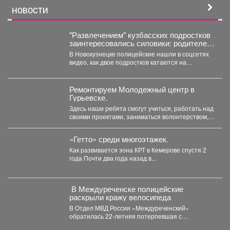
НОВОСТИ
"Развлечением" кузбасских подростков
заинтересовались силовики: родителей
вызвали в полицию
В Новокузнецке полицейские нашли в соцсетях
видео, как двое подростков катаются на
троллейбусе, зацепившись сзади....
Ремонтируем Молодежный центр в
Гурьевске.
Здесь наши ребята смогут учиться, работать над
своими проектами, заниматься волонтерством,
творчеством и воплощать в...
«Гетто» среди многоэтажек.
Как развивается зона КРТ в Кемерове спустя 2
года Почти два года назад в...
В Междуреченске полицейские
раскрыли кражу велосипеда
В Отдел МВД России «Междуреченский»
обратилась 22-летняя потерпевшая с
заявлением о том, что неизвестное лицо...