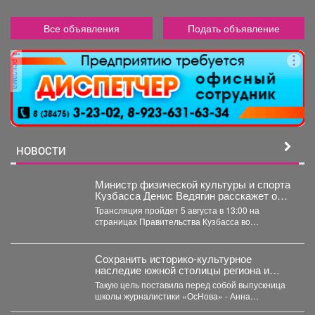
Все объявления
Подать объявление
реклама
НОВОСТИ
Министр физической культуры и спорта
Кузбасса Денис Ведягин расскажет о
развитии спорта в регионе в прямом
Трансляция пройдет 5 августа в 13:00 на
эфире ЦУР.
страницах Правительства Кузбасса во
«ВКонтакте» и «Одноклассниках». ...
Сохранить историко-культурное
наследие южной столицы региона и
создать доступную среду.
Такую цель поставила перед собой выпускница
школы журналистики «ОсНова» - Анна
Маркелова. Результатом работы стал...