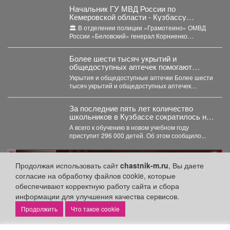
Начальник ГУ МВД России по
Кемеровской области - Кузбассу
Геннадий Корниенко проверил работу
🏛️ В отделении полиции «Грамотеино» ОМВД
подразделений отдела МВД России
России «Беловский» генерал Корниенко
«Беловский»
осмотрел служебные помещения, проверил
ведение...
Более шести тысяч укрытий и
общедоступных аптечек помогают
обеспечить безопасность жителей
Укрытия и общедоступные аптечки Более шести
Кузбасса.
тысяч укрытий и общедоступных аптечек
помогают обеспечить безопасность...
За последние пять лет количество
школьников в Кузбассе сократилось на
8%
А всего к обучению в новом учебном году
приступит 296 000 детей. Об этом сообщило...
реклама
Продолжая использовать сайт
chastnik-m.ru
, Вы даете
согласие на обработку файлов cookie, которые
обеспечивают корректную работу сайта и сбора
информации для улучшения качества сервисов.
Что такое cookie