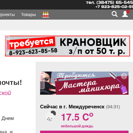
тел. (38475) 65-545
+7 923-625-02-51
Проекты
Товары
реклама
реклама
почты!
ской
Сейчас в г. Междуреченск
(04:31)
o
17.5 C
- Днем
небольшой дождь
ача, и