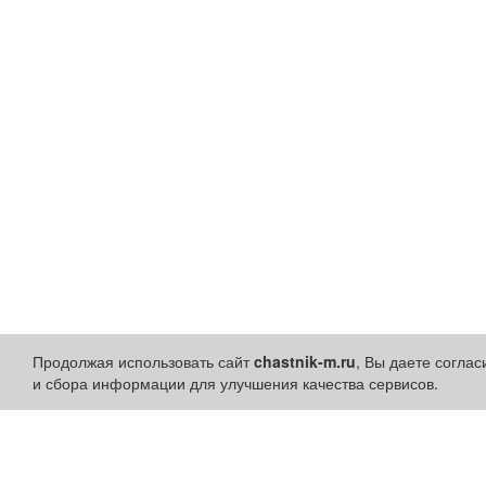
Продолжая использовать сайт
chastnik-m.ru
, Вы даете согла
и сбора информации для улучшения качества сервисов.
Разделы сайта:
Быстрые ссылки: