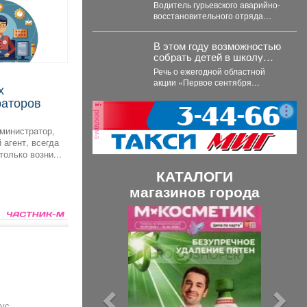
Водитель гурьевского аварийно-
восстановительного отряда
лечится после тяжелого
ранения. Во время командировки
В этом году возможностью
в Горловку он...
собрать детей в школу
воспользовались 163
Речь о ежегодной областной
малообеспеченные семьи
акции «Первое сентября
Междуреченска.
каждому школьнику».
раторов
реклама
министратор,
 агент, всегда
 только возни...
КАТАЛОГИ
магазинов города
П
С
р
л
е
е
д
д
ы
у
ус
Букет «Маршмеллоу»
Милый бокс №4