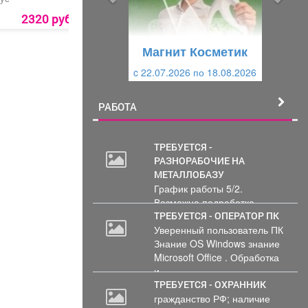
д
ю
2320 руб.
1850 руб.
3700 руб.
у
щ
щ
и
Магнит Косметик
и
й
c 22.07.2026 по 18.08.2026
й
РАБОТА
ТРЕБУЕТСЯ -
РАЗНОРАБОЧИЕ НА
МЕТАЛЛОБАЗУ
График работы 5/2.
Возможна подработка..
ТРЕБУЕТСЯ - ОПЕРАТОР ПК
Уверенный пользователь ПК
Знание OS Windows знание
Microsoft Office . Обработка
и...
ТРЕБУЕТСЯ - ОХРАННИК
гражданство РФ; наличие