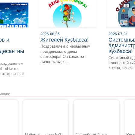
2026-08-05
2026-07-31
жителей Кузбасса!
системных
админист
Поздравляем с необычным
десантны
Кузбасса!
праздником, с днем
светофора! Он касается
Системный ад
лично каждог...
словно тайный
поздравляем
в тени, но как
В! «Никто,
этот девиз как
 АКЦИИ
Набор из шаров №2
Свадебный букет
Руск