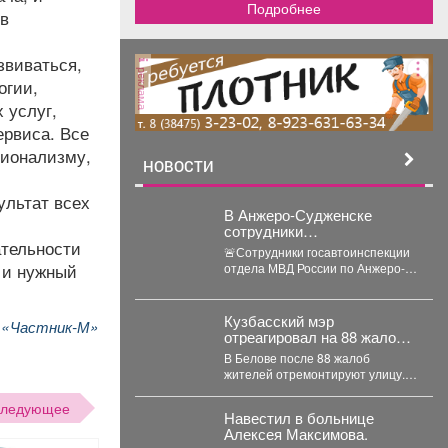
Подробнее
 в
звиваться,
реклама
огии,
 услуг,
ервиса. Все
сионализму,
НОВОСТИ
ультат всех
В Анжеро-Судженске
сотрудники
ательности
госавтоинспекции оказали
🚨Сотрудники госавтоинспекции
доврачебную помощь
 и нужный
отдела МВД России по Анжеро-
мужчине, пострадавшему
Судженскому городскому округу
от укуса гадюки
капитан полиции Виктор Шуман и
лейтенант...
Кузбасский мэр
и «Частник-М»
отреагировал на 88 жалоб
жителей: что изменится
В Белове после 88 жалоб
жителей отремонтируют улицу. В
Беловском округе отремонтируют
улицу Железнодорожную....
следующее
Навестил в больнице
Алексея Максимова.