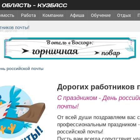
ОБЛАСТЬ - КУЗБАСС
имость
Работа
Компании
Афиша
Обучение
Отдых
од?
отников почты!
реклама
нь российской почты
дорогих работников 
C праздником - День россий
почты!
От всей души поздравляем вас с
профессиональным праздником 
российской почты!
Пусть вам всегда сопутствует уд