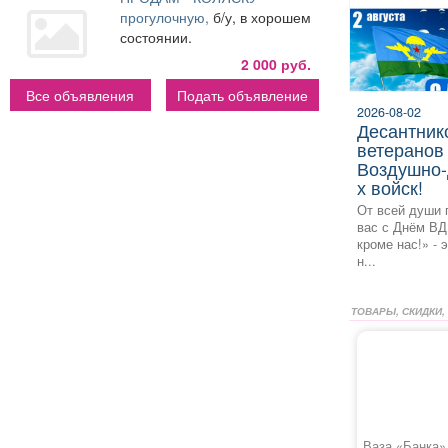
прогулочную,
б/у, в хорошем
состоянии.
2 000 руб.
Все объявления
Подать объявление
2026-08-02
десантников и
ветеранов
Воздушно‑
х войск!
От всей души 
вас с Днём ВД
кроме нас!» - 
н...
ТОВАРЫ, СКИДКИ,
Ваза «Банка»