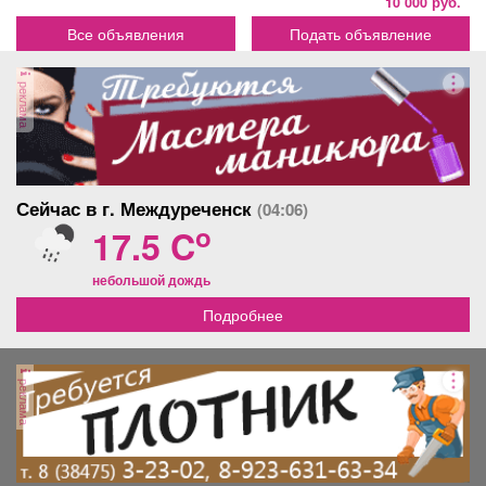
10 000 руб.
Все объявления
Подать объявление
реклама
Сейчас в г. Междуреченск
(04:06)
o
17.5 C
небольшой дождь
Подробнее
реклама