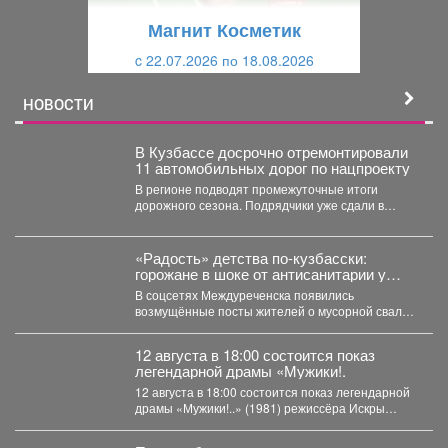
щ
и
Магнит Косметик
и
й
c 22.07.2026 по 18.08.2026
й
НОВОСТИ
В Кузбассе досрочно отремонтировали
11 автомобильных дорог по нацпроекту
В регионе подводят промежуточные итоги
дорожного сезона. Подрядчики уже сдали в
эксплуатацию 11 автомобильных дорог...
«Радость» детства по-кузбасски:
горожане в шоке от антисанитарии у
детского сада
В соцсетях Междуреченска появились
возмущённые посты жителей о мусорной свалке,
которая "выросла" рядом с детским...
12 августа в 18:00 состоится показ
легендарной драмы «Мужики!.
12 августа в 18:00 состоится показ легендарной
драмы «Мужики!..» (1981) режиссёра Искры
Бабич. Фильм,...