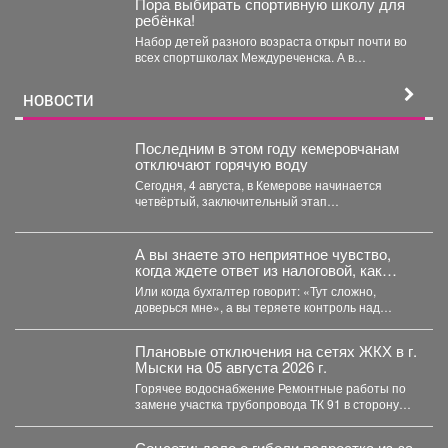
Пора выбирать спортивную школу для
ребёнка!
Набор детей разного возраста открыт почти во
всех спортшколах Междуреченска. А в
ближайший четверг, 6...
НОВОСТИ
Последним в этом году кемеровчанам
отключают горячую воду
Сегодня, 4 августа, в Кемерове начинается
четвёртый, заключительный этап
гидравлических испытаний тепловых сетей. Он
продлится...
А вы знаете это неприятное чувство,
когда ждете ответ из налоговой, как
приговор?
Или когда бухгалтер говорит: «Тут сложно,
доверься мне», а вы теряете контроль над
деньгами? ...
Плановые отключения на сетях ЖКХ в г.
Мыски на 05 августа 2026 г.
Горячее водоснабжение Ремонтные работы по
замене участка трубопровода ТК 91 в сторону
т.37 ул....
Соцсети: дело о гибели подростка из-за