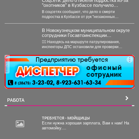
"охотников" в Кузбассе получило
шокирующее развитие
В соцсетях сообщают, что дело о смерти
подростка в Кузбассе от рук "незаконных
охотников" переквалифицировали...
В Новокузнецком муниципальном округе
сотрудники Госавтоинспекции
задержали нетрезвого водителя,
👮‍♂ Находясь на маршруте патрулирования,
повторно севшего за руль в состоянии
инспекторы ДПС остановили для проверки
опьянения
документов автомобиль «Рено Логан». За...
реклама
РАБОТА
ТРЕБУЕТСЯ - МОЙЩИЦЫ
Если нужна хорошая зарплата, Вам к нам! На
автомойку....