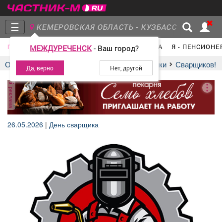
☰
КЕМЕРОВСКАЯ ОБЛАСТЬ - КУЗБАСС
ПОЗДРАВЛЕНИЯ
ПОГОДА
ТВ ПРОГРАММА
Я - ПЕНСИОНЕ
МЕЖДУРЕЧЕНСК
- Ваш город?
Главная
Группы
Новости
Отдых
Главная
Поздравления и праздники
сварщиков!
реклама
Объявления
Недвижимость
Услуги
26.05.2026
|
День сварщика
Работа
Транспорт
Компании