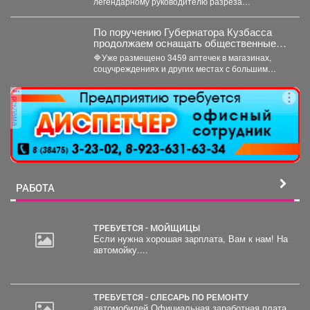
легендарному руководителю разреза
"Кедровский" Александру Барредо – испанцу,
который стал...
По поручению Губернатора Кузбасса
продолжаем оснащать общественные
пространства аптечками первой
🔷Уже размещено 3459 аптечек в магазинах,
помощи.
соцучреждениях и других местах с большим
потоком людей. Важно...
реклама
РАБОТА
ТРЕБУЕТСЯ - МОЙЩИЦЫ
Если нужна хорошая зарплата, Вам к нам! На
автомойку....
20
000
руб.
ТРЕБУЕТСЯ - СЛЕСАРЬ ПО РЕМОНТУ
автомобилей Официальная заработная плата