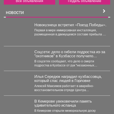
Все объявления
Подать объявление
НОВОСТИ
Новокузнецк встретил «Поезд Победы».
Первая в мире иммерсивная инсталляция,
размещенная в движущемся составе прибыла на
железнодорожный вокзал. Вагоны-экспозиции
воссоздают...
Соцсети: дело о гибели подростка из-за
"охотников" в Кузбассе получило
шокирующее развитие
В соцсетях сообщают, что дело о смерти
подростка в Кузбассе от рук "незаконных
охотников" переквалифицировали...
Илья Середюк наградил кузбассовца,
который спас людей в Горловке
Алексей Максимов работает в аварийно-
восстановительном отряде Центра
оперативного контроля жилищно-коммунального
и дорожного комплекса Кузбасса с...
В Кемерове увековечили память
удивительного испанца
В Кемерове открыли мемориальную доску