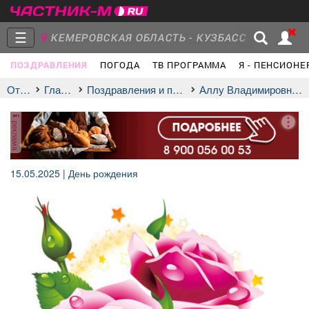
☰
КЕМЕРОВСКАЯ ОБЛАСТЬ - КУЗБАСС
ПОЗДРАВЛЕНИЯ
ПОГОДА
ТВ ПРОГРАММА
Я - ПЕНСИОНЕ
Главная
Группы
Новости
Отдых
Главная
Поздравления и праздники
Аллу Владимировну Вергун
реклама
Объявления
Недвижимость
Услуги
15.05.2025
|
День рождения
Работа
Транспорт
Компании