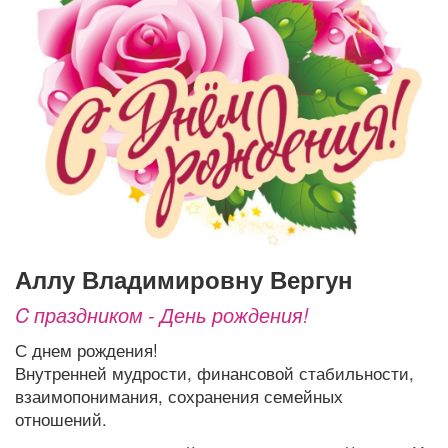
Афиша
Обучение
Проекты
Товары
Поздравления
Погода
ТВ программа
Я - пенсионер
Аллу Владимировну Вергун
C праздником - День рождения!
С днем рождения!
Внутренней мудрости, финансовой стабильности,
взаимопонимания, сохранения семейных
отношений.