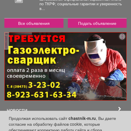
по ТКРФ; социальные гарантии и уверенность
2
в...
000
руб.
Все объявления
Подать объявление
реклама
НОВОСТИ
Продолжая использовать сайт
chastnik-m.ru
, Вы даете
согласие на обработку файлов cookie, которые
Развитие промышленности Кузбасса:
модернизация Сибирского завода
обеспечивают корректную работу сайта и сбора