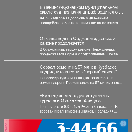
В Ленинск-Кузнецком муниципальном
округе суд назначил штраф водителю,
управлявшему мотоциклом после
🚔При надзоре за дорожным движением
лишения водительских прав
полицейские обратили внимание на мотоцикл
«Рэйсер», водитель которого двигался без...
Откачка воды в Орджоникидзевском
районе продолжается
В Орджоникидзевском районе Новокузнецка
продолжается борьба с подтоплением. После
сильных июльских дождей затопило частный
сектор...
Сорвал ремонт на 57 млн: в Кузбассе
подрядчика внесли в "черный список"
Новосибирскую компанию, которая сорвала
ремонт дорог в Прокопьевске на 57 миллионов
рублей, внесли в реестр...
«Кузнецкие медведи» уступили на
турнире в Омске челябинцам.
Гол при счёте 0:3 забил Руслан Каграманов. В
воротах играл Тимофей Иванов. Последняя
шайба была...
реклама