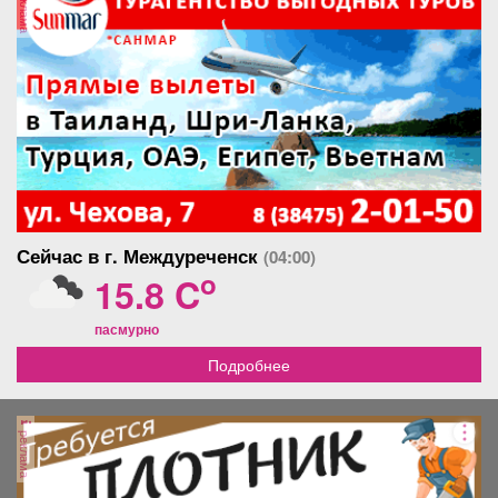
реклама
Сейчас в г. Междуреченск
(04:00)
o
15.8 C
пасмурно
Подробнее
реклама