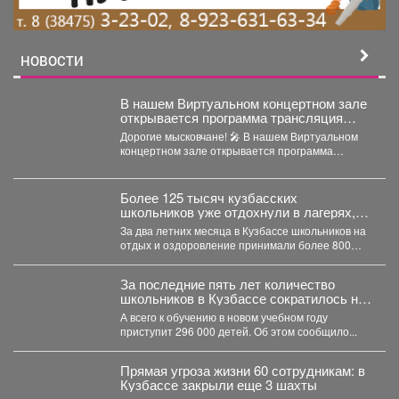
НОВОСТИ
В нашем Виртуальном концертном зале
открывается программа трансляция
концерта-караоке «Споём любимое и
Дорогие мысковчане! 🎤 В нашем Виртуальном
родное»!
концертном зале открывается программа
трансляция концерта-караоке «Споём
любимое...
Более 125 тысяч кузбасских
школьников уже отдохнули в лагерях,
походах и санаториях
За два летних месяца в Кузбассе школьников на
отдых и оздоровление принимали более 800
организаций....
За последние пять лет количество
школьников в Кузбассе сократилось на
8%
А всего к обучению в новом учебном году
приступит 296 000 детей. Об этом сообщило...
Прямая угроза жизни 60 сотрудникам: в
Кузбассе закрыли еще 3 шахты