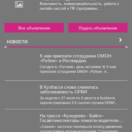
Вежливость, коммуникабельность, работа с
онлайн кассой и ПК (программы...
Все объявления
Подать объявление
НОВОСТИ
К нам приехали сотрудники ОМОН
«Рубеж» и Росгвардии.
Сегодня в «Ратнике» день экстрима! 🚨 К нам
приехали сотрудники ОМОН «Рубеж» и
Росгвардии....
В Кузбассе снова снизилась
заболеваемость ОРВИ
За неделю с 27 июля по 2 августа в Кузбассе
зарегистрировано 3,9 тысячи случаев ОРВИ...
На трассе «Кузедеево - Бийск»
Госавтоинспекторы помогли водителю
застрявшего в кювете грузовика.
«Скания» частично перекрыла полосу движения,
создав помехи другим водителям. Сотрудники