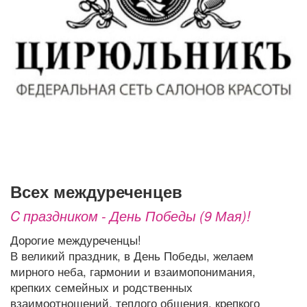
Афиша
Обучение
Проекты
Товары
Поздравления
Погода
ТВ программа
Я - пенсионер
всех междуреченцев
C праздником - День Победы (9 Мая)!
Дорогие междуреченцы!
В великий праздник, в День Победы, желаем
мирного неба, гармонии и взаимопонимания,
крепких семейных и родственных
взаимоотношений, теплого общения, крепкого