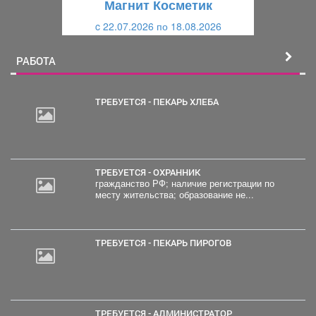
Магнит Косметик
и
й
c 22.07.2026 по 18.08.2026
й
РАБОТА
ТРЕБУЕТСЯ - ПЕКАРЬ ХЛЕБА
ТРЕБУЕТСЯ - ОХРАННИК
гражданство РФ; наличие регистрации по
месту жительства; образование не...
ТРЕБУЕТСЯ - ПЕКАРЬ ПИРОГОВ
ТРЕБУЕТСЯ - АДМИНИСТРАТОР