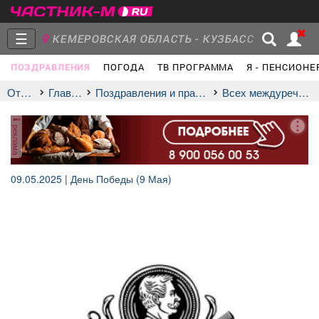
☰
КЕМЕРОВСКАЯ ОБЛАСТЬ - КУЗБАСС
ПОЗДРАВЛЕНИЯ
ПОГОДА
ТВ ПРОГРАММА
Я - ПЕНСИОНЕ
Главная
Группы
Новости
Отдых
Главная
Поздравления и праздники
всех междуреченцев
реклама
Объявления
Недвижимость
Услуги
09.05.2025
|
День Победы (9 Мая)
Работа
Транспорт
Компании