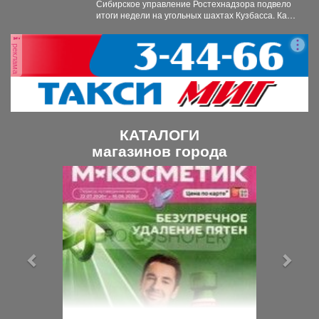
Сибирское управление Ростехнадзора подвело
итоги недели на угольных шахтах Кузбасса. Как
сообщает официальный представитель...
реклама
КАТАЛОГИ
магазинов города
П
С
р
л
е
е
д
д
ы
у
д
ю
у
щ
щ
и