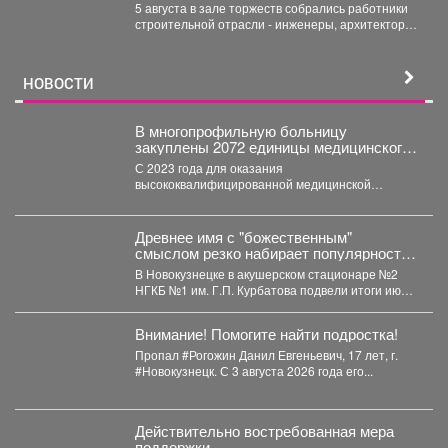
5 августа в зале торжеств собрались работники
строительной отрасли - инженеры, архитекторы,
проектировщики, руководители и...
НОВОСТИ
В многопрофильную больницу
закуплены 2072 единицы медицинского
оборудования на общую сумму 490,6
С 2023 года для оказания
млн рублей.
высококвалифицированной медицинской
помощи в многопрофильную больницу
закуплены 2072 единицы медицинского...
Древнее имя с "божественным"
смыслом резко набирает популярность
в Кузбассе: 11 малышей за месяц
В Новокузнецке в акушерском стационаре №2
НГКБ №1 им. Г.П. Курбатова подвели итоги июля.
...
Внимание! Помогите найти подростка!
Пропал #Рогожин Данил Евгеньевич, 17 лет, г.
#Новокузнецк. С 3 августа 2026 года его...
Действительно востребованная мера
поддержки.