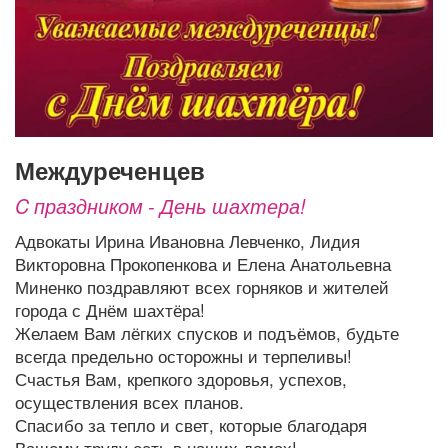
Афиша
Обучение
Проекты
Товары
Поздравления
Погода
Междуреченцев
C праздником - День шахтера!
ТВ программа
Я - пенсионер
Адвокаты Ирина Ивановна Левченко, Лидия
Викторовна Прокопенкова и Елена Анатольевна
Миненко поздравляют всех горняков и жителей
города с Днём шахтёра!
Желаем Вам лёгких спусков и подъёмов, будьте
всегда предельно осторожны и терпеливы!
Счастья Вам, крепкого здоровья, успехов,
осуществления всех планов.
Спасибо за тепло и свет, которые благодаря
Вашему труду есть в наших домах!