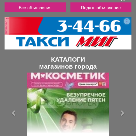
Все объявления
Подать объявление
реклама
КАТАЛОГИ
магазинов города
П
С
р
л
е
е
д
д
ы
у
д
ю
у
щ
щ
и