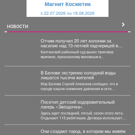
Магнит Косметик
и
й
c 22.07.2026 по 18.08.2026
й
НОВОСТИ
Отчим получил 20 лет колонии за
насилие над 13‑летней падчерицей в
Кузбассе
Калтанский районный суд вынес приговор
мужчине, признанному виновным в
преступлениях против половой
неприкосновенности малолетней девочки....
В Белове экстренно холодной воды
лишатся тысячи жителей
Мэр Белова Сергей Алексеев сообщил, что в
городе нашли снижение давления в сети
магистрального водопровода...
Посетил детский оздоровительный
лагерь «Звездочка».
Здесь идет последний, пятый, сезон этого лета.
Отдыхают 115 ребятишек. Детвора использует
каждый день...
Они создают город, в котором мы живём