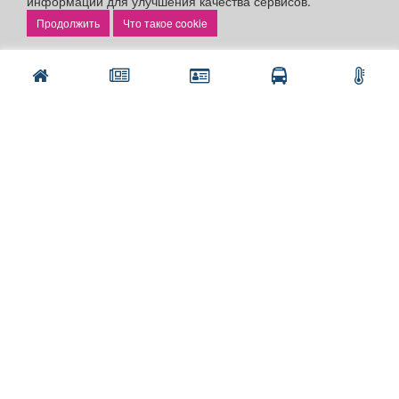
информации для улучшения качества сервисов.
Что такое cookie
Разделы сайта:
Объявления
Новости
Компании
Афиша
Расписание занятий
Расписание автобусов
Погода
Контакты