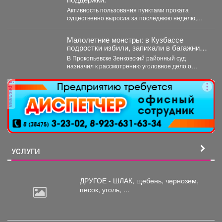
Активность пользования пунктами проката
существенно выросла за последнюю неделю,
после того как губернатор поручил включить...
Малолетние монстры: в Кузбассе
подростки избили, запихали в багажник,
и похитили 10-летнего ребенка
В Прокопьевске Зенковский районный суд
назначил к рассмотрению уголовное дело о
похищении 10-летнего ребёнка. ...
реклама
УСЛУГИ
ДРУГОЕ - ШЛАК, щебень,
чернозем,
песок, уголь, ...