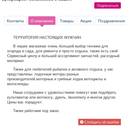
Афиша
Обучение
Проекты
Подписаться
Контакты
О компании
Товары
Акции
Поздравления
Товары
Поздравления
Погода
ТЕРРИТОРИЯ НАСТОЯЩИХ МУЖЧИН.
В наших магазинах очень большой выбор техники для
огорода и сада, для ремонта и просто отдыха, также есть свой
Сервисный центр и большой ассортимент запчастей, расходный
материал.
ТВ программа
Я - пенсионер
Также для любителей рыбалки и активного отдыха, у нас
представлены: лодочные моторы разных
производителей,моторные и гребные лодки,мотоциклы и
велосипеды.
Наши сотрудники с удовольствием помогут вам подобрать
культиватор или мотокосу, дрель, бензопилу и многое другое.
Цены вас порадуют.
Также работаем под заказ.
Сообщить об ошибке