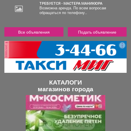
ТРЕБУЕТСЯ - МАСТЕРА МАНИКЮРА
Возможна аренда. По всем вопросам
обращаться по телефону..
Все объявления
Подать объявление
реклама
КАТАЛОГИ
магазинов города
П
С
р
л
е
е
д
д