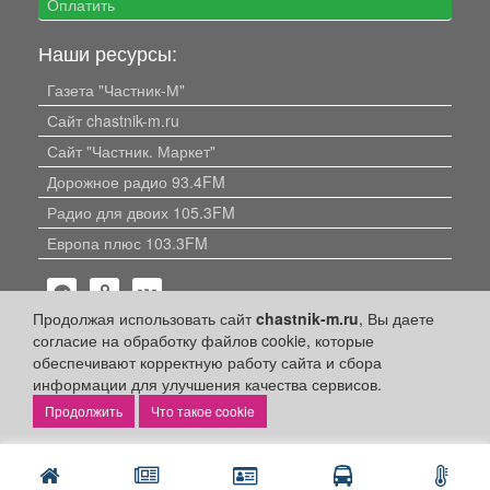
Оплатить
Наши ресурсы:
Газета "Частник-М"
Сайт chastnik-m.ru
Сайт "Частник. Маркет"
Дорожное радио 93.4FM
Радио для двоих 105.3FM
Европа плюс 103.3FM
Продолжая использовать сайт
chastnik-m.ru
, Вы даете
согласие на обработку файлов cookie, которые
обеспечивают корректную работу сайта и сбора
информации для улучшения качества сервисов.
Политика конфиденциальности
Что такое cookie
Публикации с пометкой «Реклама», «На правах рекламы»,
«Партнёрский проект» оплачены рекламодателем.
Редакция сайта не несет ответственности за достоверность
информации, содержащейся в рекламных материалах и