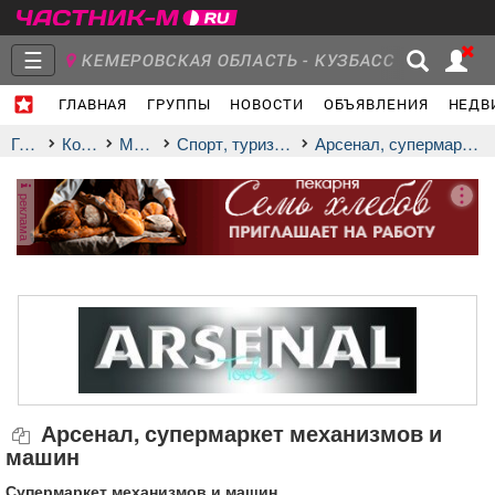
☰
КЕМЕРОВСКАЯ ОБЛАСТЬ - КУЗБАСС
ГЛАВНАЯ
ГРУППЫ
НОВОСТИ
ОБЪЯВЛЕНИЯ
НЕДВ
Главная
Группы
Новости
Главная
Компании
Магазины
спорт, туризм, охота, рыбалка
Арсенал, супермаркет механизмов и машин
реклама
Объявления
Недвижимость
Услуги
Работа
Транспорт
Компании
Арсенал, супермаркет механизмов и
машин
Супермаркет механизмов и машин