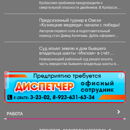
прячется под листвой
Кузбасских грибников предупредили о
смертельной опасности двойников. В Кузбассе
наступает пик грибного сезона. Как...
Предсезонный турнир в Омске
«Кузнецкие медведи» начали с победы!
Автором первого гола в подготовительный
период стал Давид Каличава. Дубль оформил
Илья Шамов, шайбу забросил...
Суд изъял землю и дом бывшего
владельца шахты «Инская» в счёт
долга
Новокузнецкий районный суд решил изъять
часть имущества бывшего владельца шахты в
Кузбассе в пользу областного...
реклама
РАБОТА