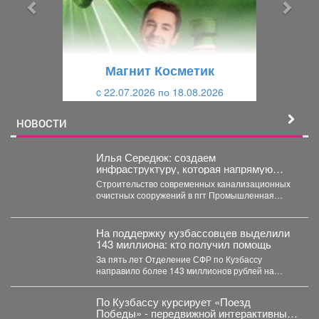
ы
у
д
ю
у
щ
щ
и
Магнит Косметик
и
й
c 22.07.2026 по 18.08.2026
й
НОВОСТИ
Илья Середюк: создаем
инфраструктуру, которая напрямую
повышает качество жизни людей
Строительство современных канализационных
очистных сооружений в пгт Промышленная
близится к завершению. На сегодняшний день
готовность...
На поддержку кузбассовцев выделили
143 миллиона: кто получил помощь
За пять лет Отделение СФР по Кузбассу
направило более 143 миллионов рублей на
субсидирование работодателей,...
По Кузбассу курсирует «Поезд
Победы» - передвижной интерактивный