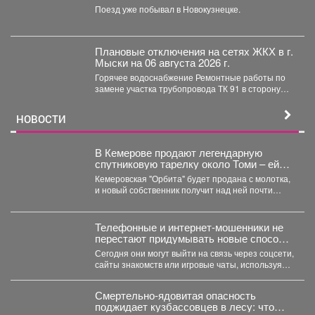
музей, рассказывающий о событиях
Поезд уже побывал в Новокузнецке.
Великой Отечественной войны.
Плановые отключения на сетях ЖКХ в г.
Мыски на 06 августа 2026 г.
Горячее водоснабжение Ремонтные работы по
замене участка трубопровода ТК 91 в сторону
т.37 ул....
НОВОСТИ
В Кемерове продают легендарную
спутниковую тарелку около Томи – ей
грозит снос?
Кемеровская "Орбита" будет продана с молотка,
и новый собственник получит над ней почти
полный контроль....
Телефонные и интернет-мошенники не
перестают придумывать новые способы
обмана.
Сегодня они могут выйти на связь через соцсети,
сайты знакомств или игровые чаты, используя
самые...
Смертельно-ядовитая опасность
поджидает кузбассовцев в лесу: что