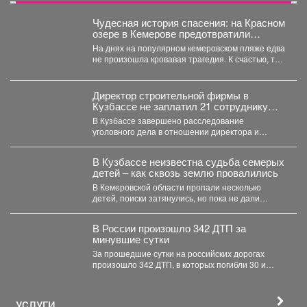
Чудесная история спасения: на Красном
озере в Кемерове предотвратили
трагедию
На днях на популярном кемеровском пляже едва
не произошла кровавая трагедия. К счастью, там
отдыхала...
Директор строительной фирмы в
Кузбассе не заплатил 21 сотруднику
деньги
В Кузбассе завершено расследование
уголовного дела в отношении директора и
учредителя ООО «Альпина42» - компании,...
В Кузбассе неизвестна судьба семерых
детей – как сквозь землю провалились
В Кемеровской области пропали несколько
детей, поиски затянулись, но пока не дали
никакого результата. ...
В России произошло 342 ДТП за
минувшие сутки
За прошедшие сутки на российских дорогах
произошло 342 ДТП, в которых погибли 30 и
получили...
УСЛУГИ