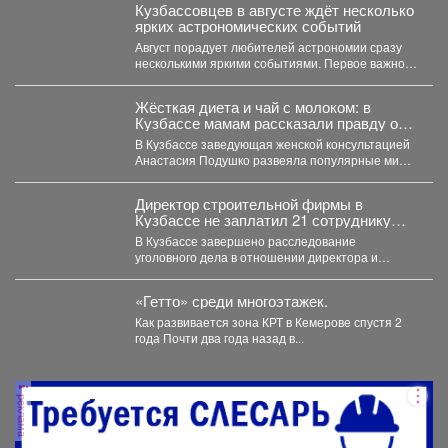
Кузбассовцев в августе ждёт несколько
ярких астрономических событий
Август порадует любителей астрономии сразу
несколькими яркими событиями. Первое важное
явление месяца - частное лунное...
Жёсткая диета и чай с молоком: в
Кузбассе мамам рассказали правду о
грудном вскармливании
В Кузбассе заведующая женской консультацией
Анастасия Подушко развеяла популярные мифы
о питании кормящих мам. ...
Директор строительной фирмы в
Кузбассе не заплатил 21 сотруднику
деньги
В Кузбассе завершено расследование
уголовного дела в отношении директора и
учредителя ООО «Альпина42» - компании,...
«Гетто» среди многоэтажек.
Как развивается зона КРТ в Кемерове спустя 2
года Почти два года назад в...
реклама