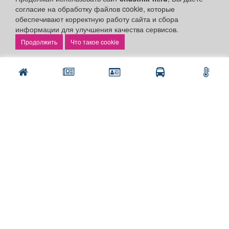
Контакты
согласие на обработку файлов cookie, которые
обеспечивают корректную работу сайта и сбора
Наши вакансии
информации для улучшения качества сервисов.
Быстрые ссылки:
Что такое cookie
Установить приложение
Личный кабинет
Подать объявление
Подать объявление в газету
Поздравить
Скачать газету "Частник-М"
Рекламодателям:
Бизнес-кабинет
Заказать рекламу
Оплата услуг: