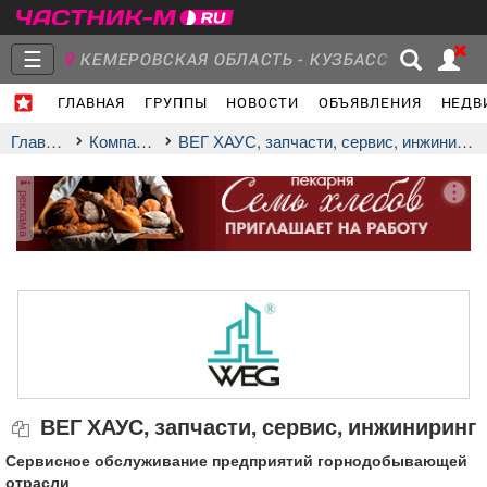
☰
КЕМЕРОВСКАЯ ОБЛАСТЬ - КУЗБАСС
ГЛАВНАЯ
ГРУППЫ
НОВОСТИ
ОБЪЯВЛЕНИЯ
НЕДВ
Главная
Группы
Новости
Главная
Компании
ВЕГ ХАУС, запчасти, сервис, инжиниринг
реклама
Объявления
Недвижимость
Услуги
Работа
Транспорт
Компании
ВЕГ ХАУС, запчасти, сервис, инжиниринг
Сервисное обслуживание предприятий горнодобывающей
отрасли