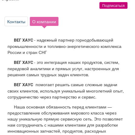
Афиша
Обучение
Проекты
Подписаться
Контакты
О компании
Товары
Поздравления
Погода
-
надежный партнер горнодобывающей
ВЕГ ХАУС
промышленности и топливно-энергетического комплекса
России и стран СНГ
- это интеграция наших продуктов, систем,
ВЕГ ХАУС
передовой аналитики и прямых услуг, настроенных для
ТВ программа
Я - пенсионер
решения самых трудных задач клиентов.
помогает решить самые сложные задачи
ВЕГ ХАУС
своих клиентов, используя уникальный многолетний опыт,
сотрудничество через партнерство и сервис.
Наша основная обязанность перед клиентами —
предоставление обслуживания мирового класса через
нашу уникальную прямую сервисную сеть. Это позволяет
нам сотрудничать с нашими клиентами для разработки
инновационных запчастей, продуктов, расходных