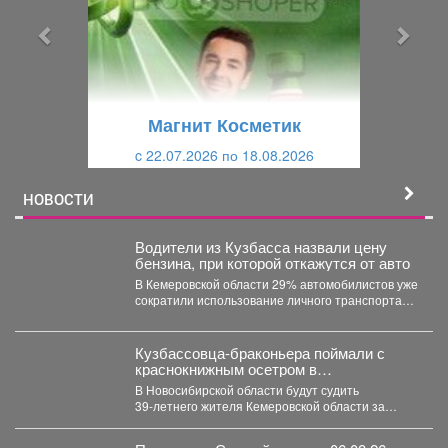
ы
у
д
ю
у
щ
щ
и
Магнит Косметик
и
й
c 22.07.2026 по 18.08.2026
й
НОВОСТИ
Водители из Кузбасса назвали цену
бензина, при которой откажутся от авто
В Кемеровской области 29% автомобилистов уже
сократили использование личного транспорта
из‑за стоимости топлива. При этом...
Кузбассовца-браконьера поймали с
краснокнижным осетром в
Новосибирске
В Новосибирской области будут судить
39‑летнего жителя Кемеровской области за
незаконную добычу рыбы, занесённой в...