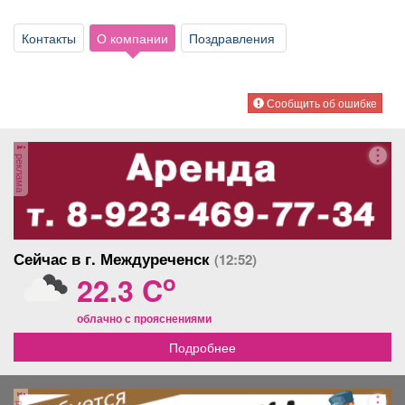
Афиша
Обучение
Проекты
Контакты
О компании
Поздравления
Сообщить об ошибке
Товары
Поздравления
Погода
реклама
ТВ программа
Я - пенсионер
Сейчас в г. Междуреченск
(12:52)
o
22.3 C
облачно с прояснениями
Подробнее