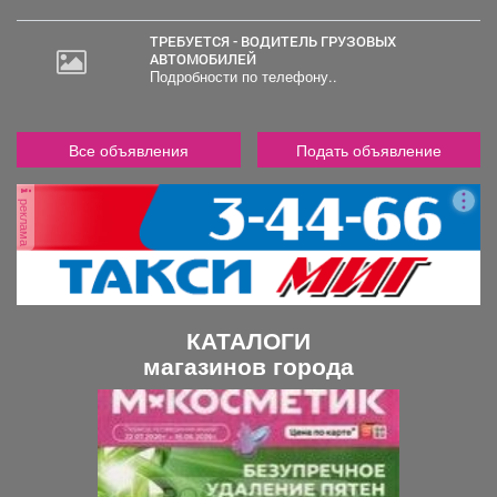
ТРЕБУЕТСЯ - ВОДИТЕЛЬ ГРУЗОВЫХ
АВТОМОБИЛЕЙ
Подробности по телефону..
Все объявления
Подать объявление
реклама
КАТАЛОГИ
магазинов города
П
С
р
л
е
е
д
д