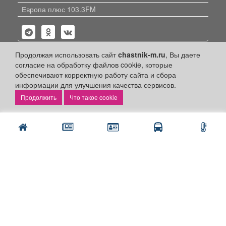
Европа плюс 103.3FM
Продолжая использовать сайт
chastnik-m.ru
, Вы даете
согласие на обработку файлов cookie, которые
обеспечивают корректную работу сайта и сбора
Политика конфиденциальности
информации для улучшения качества сервисов.
Публикации с пометкой «Реклама», «На правах рекламы»,
Что такое cookie
«Партнёрский проект» оплачены рекламодателем.
Редакция сайта не несет ответственности за достоверность
информации, содержащейся в рекламных материалах и
объявлениях.
+16
© 2006-2026
ООО "Частник-М"