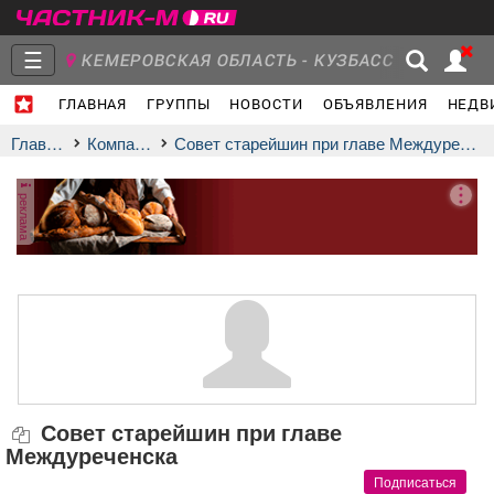
☰
КЕМЕРОВСКАЯ ОБЛАСТЬ - КУЗБАСС
ГЛАВНАЯ
ГРУППЫ
НОВОСТИ
ОБЪЯВЛЕНИЯ
НЕДВ
Главная
Группы
Новости
Главная
Компании
Совет старейшин при главе Междуреченска
реклама
Объявления
Недвижимость
Услуги
Работа
Транспорт
Компании
Совет старейшин при главе
Междуреченска
Подписаться