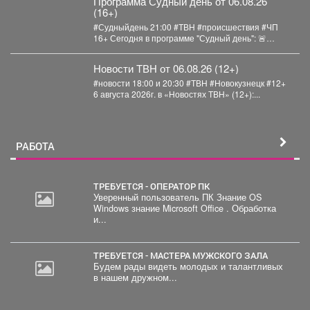
Программа Судный день от 06.08.26
(16+)
#Судныйдень 21:00 #ТВН #происшествия #ЧП
16+ Сегодня в программе "Судный день": 🚨
Профилактическое...
Новости ТВН от 06.08.26 (12+)
#новости 18:00 и 20:30 #ТВН #Новокузнецк #12+
6 августа 2026г. в «Новостях ТВН» (12+):...
РАБОТА
ТРЕБУЕТСЯ - ОПЕРАТОР ПК
Уверенный пользователь ПК Знание OS
Windows знание Microsoft Office . Обработка
и...
ТРЕБУЕТСЯ - МАСТЕРА МУЖСКОГО ЗАЛА
Будем рады видеть молодых и талантливых
в нашем дружном...