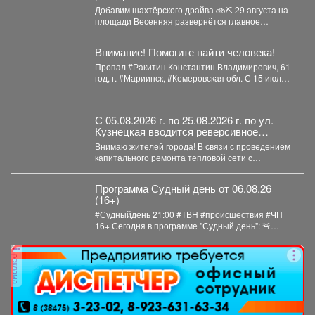
соревнование этого лета - городской
Добавим шахтёрского драйва 🚲⛏ 29 августа на
конкурс «Шахтёрский видномобиль».
площади Весенняя развернётся главное
семейное соревнование этого...
Внимание! Помогите найти человека!
Пропал #Ракитин Константин Владимирович, 61
год, г. #Мариинск, #Кемеровская обл. С 15 июля
2026...
С 05.08.2026 г. по 25.08.2026 г. по ул.
Кузнецкая вводится реверсивное
движения для автотранспорта
Внимаю жителей города! В связи с проведением
капитального ремонта тепловой сети с
05.08.2026 г....
Программа Судный день от 06.08.26
(16+)
#Судныйдень 21:00 #ТВН #происшествия #ЧП
16+ Сегодня в программе "Судный день": 🚨
Профилактическое...
реклама