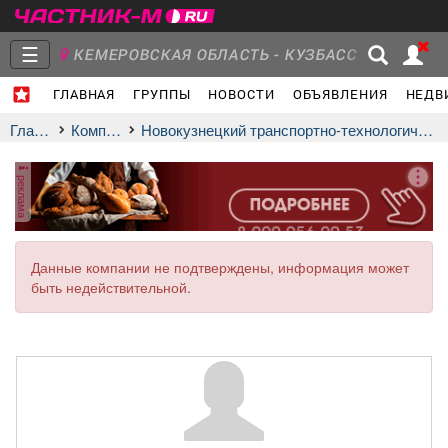
☰
КЕМЕРОВСКАЯ ОБЛАСТЬ - КУЗБАСС
ГЛАВНАЯ
ГРУППЫ
НОВОСТИ
ОБЪЯВЛЕНИЯ
НЕДВ
Главная
Группы
Новости
Главная
Компании
Новокузнецкий транспортно-технологический техникум
реклама
Объявления
Недвижимость
Услуги
Данные компании не подтверждены, информация может
быть недействительной.
Работа
Транспорт
Компании