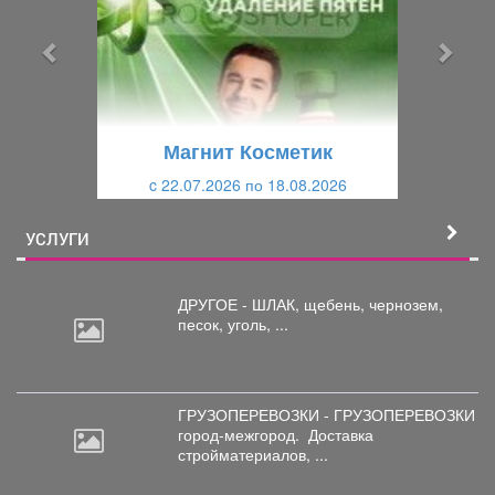
д
д
ы
у
д
ю
у
щ
щ
и
Магнит Косметик
и
й
c 22.07.2026 по 18.08.2026
й
УСЛУГИ
ДРУГОЕ - ШЛАК, щебень,
чернозем,
песок, уголь, ...
ГРУЗОПЕРЕВОЗКИ - ГРУЗОПЕРЕВОЗКИ
город-межгород.
Доставка
стройматериалов, ...