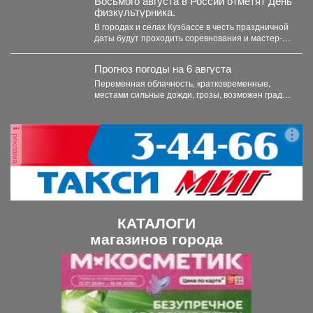
Восьмого августа в России отметят День
физкультурника.
В городах и селах Кузбассе в честь праздничной
даты будут проходить соревнования и мастер-
классы. ...
Прогноз погоды на 6 августа
Переменная облачность, кратковременные,
местами сильные дожди, грозы, возможен град.
Утром туманы. Ветер юго-западный 4-9 м/с,...
реклама
КАТАЛОГИ
магазинов города
П
С
р
л
е
е