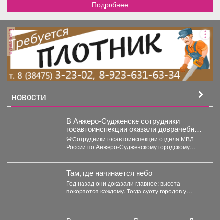
Подробнее
реклама
НОВОСТИ
В Анжеро-Судженске сотрудники
госавтоинспекции оказали доврачебную
помощь мужчине, пострадавшему от
🚨Сотрудники госавтоинспекции отдела МВД
укуса гадюки
России по Анжеро-Судженскому городскому
округу капитан полиции Виктор Шуман и
лейтенант...
Там, где начинается небо
Год назад они доказали главное: высота
покоряется каждому. Тогда суету городов у
подножия Югуса оставили...