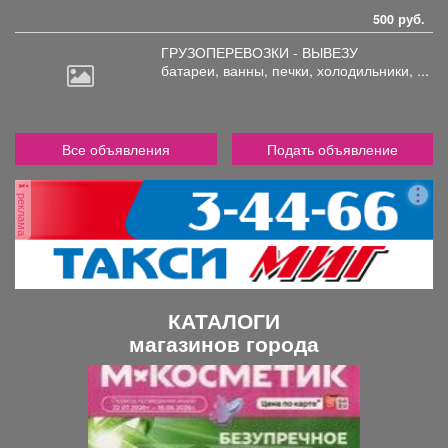
500 руб.
ГРУЗОПЕРЕВОЗКИ - ВЫВЕЗУ
батареи,
ванны, печки, холодильники, ...
Все объявления
Подать объявление
реклама
КАТАЛОГИ
магазинов города
П
С
р
л
е
е