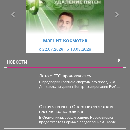
д
д
ы
у
д
ю
у
щ
щ
и
Магнит Косметик
и
й
c 22.07.2026 по 18.08.2026
й
НОВОСТИ
Лето с ГТО продолжается.
В предверии главного спортивного праздника
Дня физкультурника Центр тестирования ВФСК
ГТО МАУ ДО "Спортивной...
Откачка воды в Орджоникидзевском
районе продолжается
В Орджоникидзевском районе Новокузнецка
продолжается борьба с подтоплением. После
сильных июльских дождей затопило частный