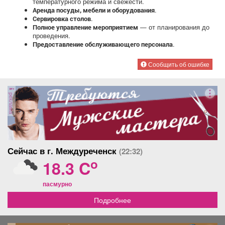
температурного режима и свежести.
.
Аренда посуды, мебели и оборудования
.
Сервировка столов
— от планирования до
Полное управление мероприятием
проведения.
.
Предоставление обслуживающего персонала
Сообщить об ошибке
реклама
Сейчас в г. Междуреченск
(22:32)
o
18.3 C
пасмурно
Подробнее