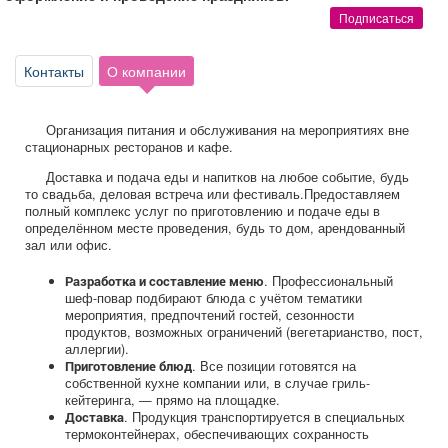
Афиша
Обучение
Проекты
Подписаться
Контакты
О компании
Товары
Поздравления
Погода
Организация питания и обслуживания на мероприятиях вне
стационарных ресторанов и кафе.
Доставка и подача еды и напитков на любое событие, будь
то свадьба, деловая встреча или фестиваль.Предоставляем
полный комплекс услуг по приготовлению и подаче еды в
определённом месте проведения, будь то дом, арендованный
ТВ программа
Я - пенсионер
зал или офис.
. Профессиональный
Разработка и составление меню
шеф-повар подбирают блюда с учётом тематики
мероприятия, предпочтений гостей, сезонности
продуктов, возможных ограничений (вегетарианство, пост,
аллергии).
. Все позиции готовятся на
Приготовление блюд
собственной кухне компании или, в случае гриль-
кейтеринга, — прямо на площадке.
. Продукция транспортируется в специальных
Доставка
термоконтейнерах, обеспечивающих сохранность