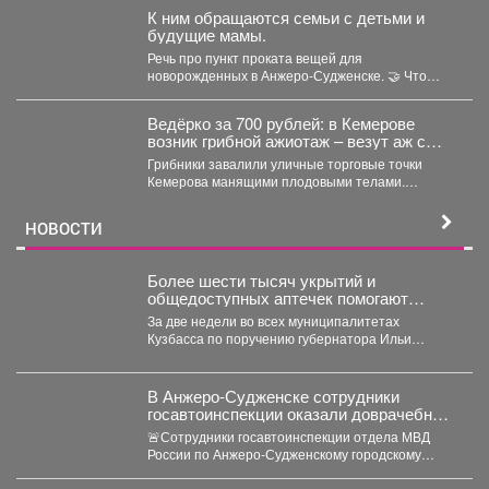
сектор...
К ним обращаются семьи с детьми и
будущие мамы.
Речь про пункт проката вещей для
новорожденных в Анжеро-Судженске. 🤝 Что
больше всего берут...
Ведёрко за 700 рублей: в Кемерове
возник грибной ажиотаж – везут аж с
Алтая
Грибники завалили уличные торговые точки
Кемерова манящими плодовыми телами.
Корреспондент VSE42.Ru выяснил, где что есть...
НОВОСТИ
Более шести тысяч укрытий и
общедоступных аптечек помогают
обеспечить безопасность жителей
За две недели во всех муниципалитетах
Кузбасса
Кузбасса по поручению губернатора Ильи
Середюка уже обустроены новые...
В Анжеро-Судженске сотрудники
госавтоинспекции оказали доврачебную
помощь мужчине, пострадавшему от
🚨Сотрудники госавтоинспекции отдела МВД
укуса гадюки
России по Анжеро-Судженскому городскому
округу капитан полиции Виктор Шуман и
лейтенант...