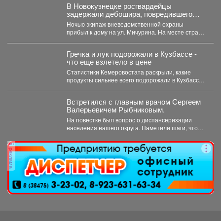
В Новокузнецке росгвардейцы
задержали дебошира, повредившего
окно и дверь квартиры сожительницы
Ночью экипаж вневедомственной охраны
прибыл к дому на ул. Мичурина. На месте стражи
правопорядка обнаружили...
Гречка и лук подорожали в Кузбассе -
что еще взлетело в цене
Статистики Кемеровостата раскрыли, какие
продукты сильнее всего подорожали в Кузбассе
за неделю. Специалисты Кемеровостата...
Встретился с главным врачом Сергеем
Валерьевичем Рыбниковым.
На повестке был вопрос о диспансеризации
населения нашего округа. Наметили шаги, чтобы
увеличить охват жителей:...
реклама