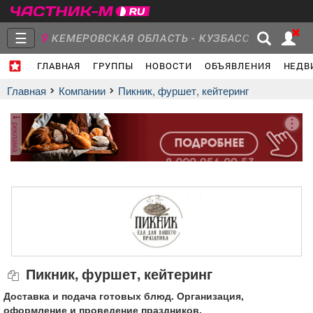
☰
КЕМЕРОВСКАЯ ОБЛАСТЬ - КУЗБАСС
ГЛАВНАЯ
ГРУППЫ
НОВОСТИ
ОБЪЯВЛЕНИЯ
НЕДВ
Главная
Группы
Новости
Главная
Компании
Пикник, фуршет, кейтеринг
реклама
Объявления
Недвижимость
Услуги
Работа
Транспорт
Компании
Пикник, фуршет, кейтеринг
Доставка и подача готовых блюд. Организация,
оформление и проведение праздников.