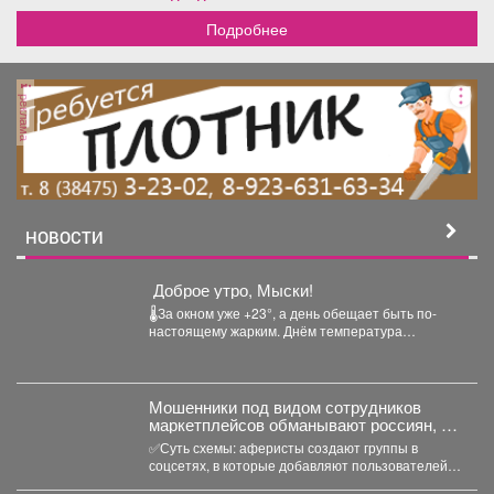
Подробнее
реклама
НОВОСТИ
️ Доброе утро, Мыски!
🌡За окном уже +23°, а день обещает быть по-
настоящему жарким. Днём температура
поднимется до +32°....
‍Мошенники под видом сотрудников
маркетплейсов обманывают россиян, у
которых скоро день рождения.
✅Суть схемы: аферисты создают группы в
соцсетях, в которые добавляют пользователей в
преддверии их дня...