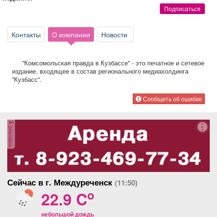
Афиша
Обучение
Проекты
Подписаться
Контакты
О компании
Новости
Товары
Поздравления
Погода
"Комсомольская правда в Кузбассе" - это печатное и сетевое
издание, входящее в состав регионального медиахолдинга
"Кузбасс".
Сообщить об ошибке
ТВ программа
Я - пенсионер
реклама
Сейчас в г. Междуреченск
(11:50)
o
22.9 C
небольшой дождь