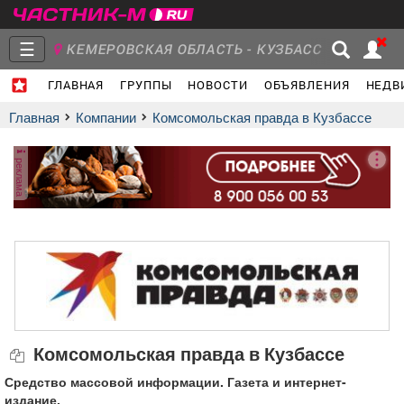
☰
КЕМЕРОВСКАЯ ОБЛАСТЬ - КУЗБАСС
ГЛАВНАЯ
ГРУППЫ
НОВОСТИ
ОБЪЯВЛЕНИЯ
НЕДВ
Главная
Группы
Новости
Главная
Компании
Комсомольская правда в Кузбассе
реклама
Объявления
Недвижимость
Услуги
Работа
Транспорт
Компании
Комсомольская правда в Кузбассе
Средство массовой информации. Газета и интернет-
издание.