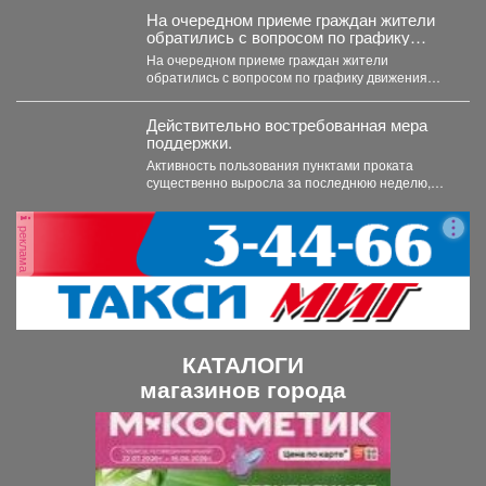
На очередном приеме граждан жители
обратились с вопросом по графику
движения общественного транспорта.
На очередном приеме граждан жители
обратились с вопросом по графику движения
общественного транспорта. Ещё в...
Действительно востребованная мера
поддержки.
Активность пользования пунктами проката
существенно выросла за последнюю неделю,
после того как губернатор поручил включить...
реклама
КАТАЛОГИ
магазинов города
П
С
р
л