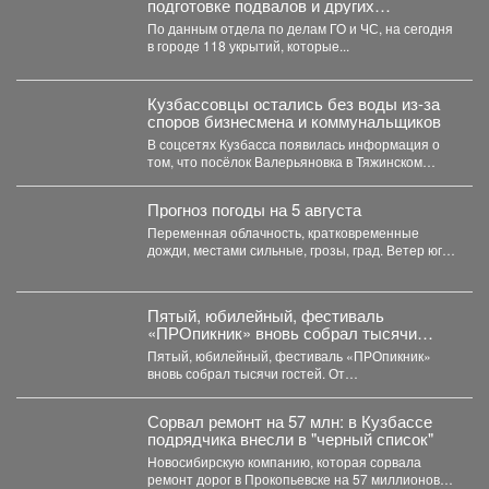
подготовке подвалов и других
заглубленных помещений для укрытия
По данным отдела по делам ГО и ЧС, на сегодня
населения на случай возникновения
в городе 118 укрытий, которые...
чрезвычайных ситуаций
Кузбассовцы остались без воды из-за
споров бизнесмена и коммунальщиков
В соцсетях Кузбасса появилась информация о
том, что посёлок Валерьяновка в Тяжинском
районе остался без...
Прогноз погоды на 5 августа
Переменная облачность, кратковременные
дожди, местами сильные, грозы, град. Ветер юго-
западный 4-9 м/с, порывы до 18...
Пятый, юбилейный, фестиваль
«ПРОпикник» вновь собрал тысячи
гостей.
Пятый, юбилейный, фестиваль «ПРОпикник»
вновь собрал тысячи гостей. От
гастрономической кухни до костюмированных
сапбордистов -...
Сорвал ремонт на 57 млн: в Кузбассе
подрядчика внесли в "черный список"
Новосибирскую компанию, которая сорвала
ремонт дорог в Прокопьевске на 57 миллионов