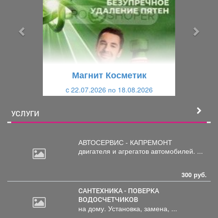
е
е
д
д
ы
у
д
ю
у
щ
щ
и
Магнит Косметик
и
й
c 22.07.2026 по 18.08.2026
й
УСЛУГИ
АВТОСЕРВИС - КАПРЕМОНТ
двигателя
и агрегатов автомобилей. ...
300 руб.
САНТЕХНИКА - ПОВЕРКА
ВОДОСЧЕТЧИКОВ
на дому. Установка, замена, ...