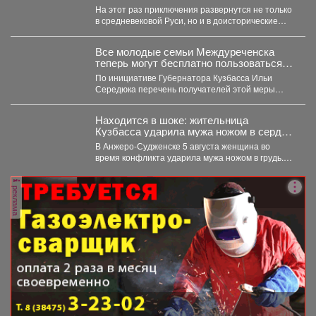
мультфильма из знаменитой
На этот раз приключения развернутся не только
«богатырской» франшизы - «Три
в средневековой Руси, но и в доисторические
богатыря и Пуп Земли» (2023).
времена....
Все молодые семьи Междуреченска
теперь могут бесплатно пользоваться
предметами первой необходимости для
По инициативе Губернатора Кузбасса Ильи
новорождённых.
Середюка перечень получателей этой меры
поддержки расширен. Подробности далее.
Находится в шоке: жительница
Кузбасса ударила мужа ножом в сердце
- подробности
В Анжеро-Судженске 5 августа женщина во
время конфликта ударила мужа ножом в грудь.
Мужчина скончался....
реклама