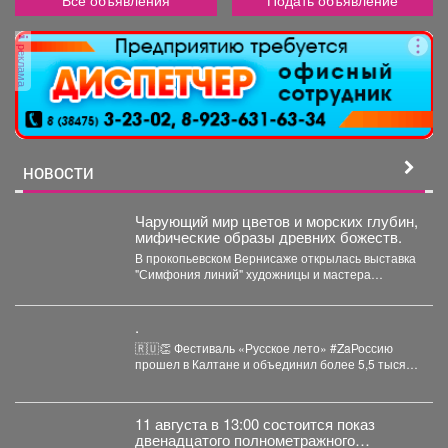
реклама
НОВОСТИ
Чарующий мир цветов и морских глубин,
мифические образы древних божеств.
В прокопьевском Вернисаже открылась выставка
"Симфония линий" художницы и мастера
декоративно-прикладного искусства Натальи
Калугиной. ...
.
🇷🇺👏 Фестиваль «Русское лето» #ZaРоссию
прошел в Калтане и объединил более 5,5 тысяч
горожан. Детские...
11 августа в 13:00 состоится показ
двенадцатого полнометражного