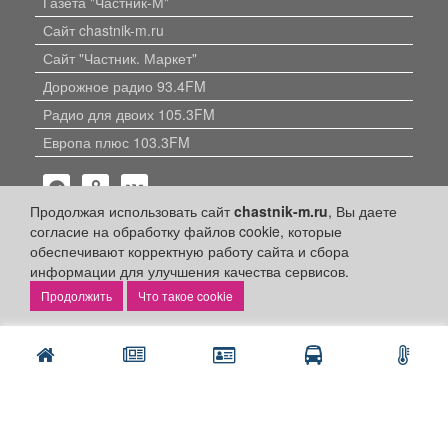
Газета "Частник-М"
Сайт chastnik-m.ru
Сайт "Частник. Маркет"
Дорожное радио 93.4FM
Радио для двоих 105.3FM
Европа плюс 103.3FM
Продолжая использовать сайт
chastnik-m.ru
, Вы даете
согласие на обработку файлов cookie, которые
обеспечивают корректную работу сайта и сбора
информации для улучшения качества сервисов.
Политика конфиденциальности
Что такое cookie
Публикации с пометкой «Реклама», «На правах рекламы»,
«Партнёрский проект» оплачены рекламодателем.
Редакция сайта не несет ответственности за достоверность
информации, содержащейся в рекламных материалах и
объявлениях.
+16
© 2006-2026
ООО "Частник-М"