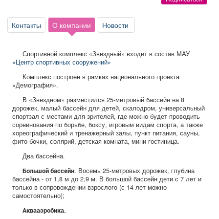
Афиша
Обучение
Проекты
Контакты
О компании
Новости
Спортивной комплекс «Звёздный» входит в состав МАУ
Товары
Поздравления
Погода
«Центр спортивных сооружений»
Комплекс построен в рамках национального проекта
«Демография».
В «Звёздном» разместился 25-метровый бассейн на 8
дорожек, малый бассейн для детей, скалодром, универсальный
ТВ программа
Я - пенсионер
спортзал с местами для зрителей, где можно будет проводить
соревнования по борьбе, боксу, игровым видам спорта, а также
хореографический и тренажерный залы, пункт питания, сауны,
фито-бочки, солярий, детская комната, мини-гостиница.
Два бассейна.
. Восемь 25-метровых дорожек, глубина
Большой бассейн
бассейна - от 1,8 м до 2,9 м. В большой бассейн дети с 7 лет и
только в сопровождении взрослого (с 14 лет можно
самостоятельно);
Аквааэробика.