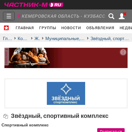
☰
КЕМЕРОВСКАЯ ОБЛАСТЬ - КУЗБАСС
ГЛАВНАЯ
ГРУППЫ
НОВОСТИ
ОБЪЯВЛЕНИЯ
НЕДВ
Главная
Группы
Новости
Главная
Компании
ЖКХ
муниципальные, гос. организации
Звёздный, спортивный комплекс
реклама
Объявления
Недвижимость
Услуги
Работа
Транспорт
Компании
Звёздный, спортивный комплекс
Спортивный комплекс
Подписаться