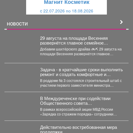
Магнит Косметик
и
й
c 22.07.2026 по 18.08.2026
й
НОВОСТИ
29 августа на площади Весенняя
развернётся главное семейное
соревнование этого лета - городской
Добавим шахтёрского драйва 🚲⛏ 29 августа на
конкурс «Шахтёрский видномобиль».
площади Весенняя развернётся главное
семейное соревнование этого...
Задача - в кратчайшие сроки выполнить
ремонт и создать комфортные и
безопасные условия для будущих мам
В роддоме № 3 состоялся строительный штаб с
и новорождённых.
участием первого заместителя министра
здравоохранения Кузбасса, руководства...
В Междуреченске при содействии
Общественного совета
полицейские провели утреннюю зарядку
В рамках всероссийской акции МВД России
для детей из лагеря дневного
«Зарядка со стражем порядка» сотрудники
пребывания
полиции совместно с членом...
Действительно востребованная мера
поддержки.