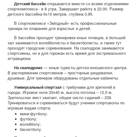
открывается вместе со всеми отделениями
Детский бассейн
спорткомплекса - в 8 утра. Завершает работу в 22:00. Размер
детского бассейна 6х10 метров, глубина 0,85.
В спорткомлексе «Звёздный» есть профессиональные
тренера по плаванию для взрослых и детей.
В бассейне проходят тренировки юных пловцов, в большой
зал занимаются волейболисты и баскетболисты, и также тут
проходят городские соревнования. На скалодром занимаются
спортсмены, но и для горожан есть время для экстремального
аттракциона.
— юные туристы детско-юношеского центра.
На скалодроме
В распоряжении спортсменов – просторные раздевалки,
душевые. Для тренеров оборудованы отдельные кабинеты.
с трибунами для зрителей в
Универсальный спортзал
городе. Игровое поле 20х40 м, высота потолка – 12,5 м.
Зрительских мест хватает, общее число сидений – 239.
Тренироваться и соревноваться будут ученики спортшколы по
игровым видам спорта:
мини-футболу;
футболу;
волейболу;
баскетболу.