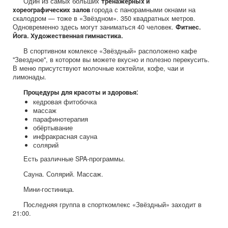
Один из самых больших
тренажёрных и
города с панорамными окнами на
хореографических
залов
скалодром — тоже в «Звёздном». 350 квадратных метров.
Одновременно здесь могут заниматься 40 человек.
Фитнес.
Йога. Художественная гимнастика.
В спортивном комлексе «Звёздный» расположено кафе
"Звездное", в котором вы можете вкусно и полезно перекусить.
В меню присутствуют молочные коктейли, кофе, чаи и
лимонады.
Процедуры для красоты и здоровья:
кедровая фитобочка
массаж
парафинотерапия
обёртывание
инфракрасная сауна
солярий
Есть различные SPA-программы.
Сауна. Солярий. Массаж.
Мини-гостиница.
Последняя группа в спорткомлекс «Звёздный» заходит в
21:00.