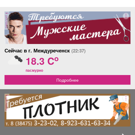
реклама
Сейчас в г. Междуреченск
(22:37)
o
18.3 C
пасмурно
Подробнее
реклама