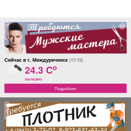
реклама
Сейчас в г. Междуреченск
(17:15)
o
24.3 C
пасмурно
Подробнее
реклама