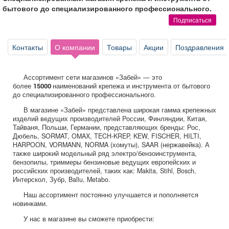
Афиша
Обучение
Проекты
бытового до специализированного профессионального.
Подписаться
Контакты
О компании
Товары
Акции
Поздравления
Товары
Поздравления
Погода
Ассортимент сети магазинов «Забей» — это
более
наименований крепежа и инструмента от бытового
15000
до специализированного профессионального.
В магазине «Забей» представлена широкая гамма крепежных
изделий ведущих производителей России, Финляндии, Китая,
ТВ программа
Я - пенсионер
Тайваня, Польши, Германии, представляющих бренды: Рос,
Дюбель, SORMAT, OMAX, TECH-KREP, KEW, FISCHER, HILTI,
HARPOON, VORMANN, NORMA (хомуты), SAAR (нержавейка). А
также широкий модельный ряд электро/бензоинструмента,
бензопилы, триммеры бензиновые ведущих европейских и
российских производителей, таких как: Makita, Stihl, Bosch,
Интерскол, Зубр, Ballu, Metabo.
Наш ассортимент постоянно улучшается и пополняется
новинками.
У нас в магазине вы сможете приобрести: