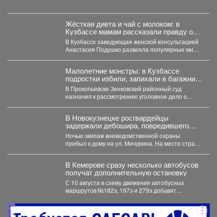
Жёсткая диета и чай с молоком: в
Кузбассе мамам рассказали правду о
грудном вскармливании
В Кузбассе заведующая женской консультацией
Анастасия Подушко развеяла популярные мифы
о питании кормящих мам. ...
Малолетние монстры: в Кузбассе
подростки избили, запихали в багажник,
и похитили 10-летнего ребенка
В Прокопьевске Зенковский районный суд
назначил к рассмотрению уголовное дело о
похищении 10-летнего ребёнка. ...
В Новокузнецке росгвардейцы
задержали дебошира, повредившего
окно и дверь квартиры сожительницы
Ночью экипаж вневедомственной охраны
прибыл к дому на ул. Мичурина. На месте стражи
правопорядка обнаружили...
В Кемерове сразу несколько автобусов
получат дополнительную остановку
С 10 августа в схему движения автобусных
маршрутов №182э, 197э и 279э добавят
остановку "деревня...