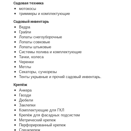
Садовая техника
мотокосы
триммеры и комплектующие
Садовый инвентарь
Ведра
Грабли
Лопаты снегоуборочные
Лопаты совковые
Лопаты штыковые
Системы полива и комплектующие
Тачки, колеса
Черенки
Метлы
Секаторы, сучкорезы
Тенты укрывные и прочий садовый инвентарь.
Крепёж
Анкера
Гвозди
Дюбели
Заклепки
Комплектующие для ГКЛ
Крепёж для фасадных подсистем
Метрический крепеж
Перфорированный крепеж
Спецкрепеж