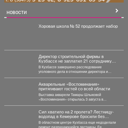
НОВОСТИ
Хоровая школа № 52 продолжает набор
Директор строительной фирмы в
Кузбассе не заплатил 21 сотруднику
деньги
В Кузбассе завершено расследование
уголовного дела в отношении директора и
учредителя ООО «Альпина42» - компании,...
Акварельные «Воспоминания»
притягивают гостей со всей области
Выставка акварели Тамары Шлыковой
«Воспоминания» открылась 3 августа в
Центральной библиотеке Мысков и сразу стала...
Сил хватило на 2 пролета? Лестницу-
водопад в Кемерове бросили без
ремонта
В областном центре Кузбасса еще недоделали
ремонт разрушающейся лестницы. Ее