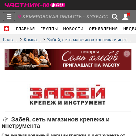
☰
КЕМЕРОВСКАЯ ОБЛАСТЬ - КУЗБАСС
ГЛАВНАЯ
ГРУППЫ
НОВОСТИ
ОБЪЯВЛЕНИЯ
НЕДВ
Главная
Группы
Новости
Главная
Компании
Забей, сеть магазинов крепежа и инструмента
реклама
Объявления
Недвижимость
Услуги
Работа
Транспорт
Компании
Забей, сеть магазинов крепежа и
инструмента
Специализированный магазин крепежа и инструмента от