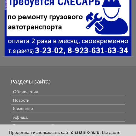
реклама
Разделы сайта:
Объявления
Новости
Компании
Афиша
Расписание занятий
Продолжая использовать сайт
chastnik-m.ru
, Вы даете
Расписание автобусов