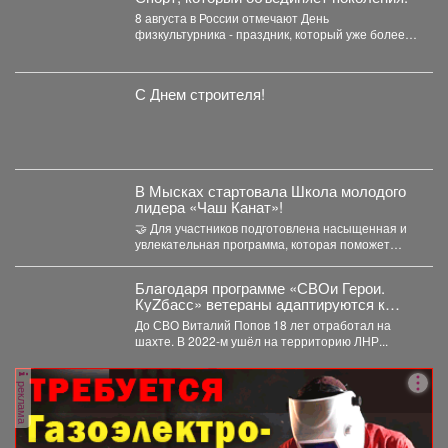
8 августа в России отмечают День
физкультурника - праздник, который уже более
85 лет объединяет...
С Днем строителя!
В Мысках стартовала Школа молодого
лидера «Чаш Канат»!
🤝 Для участников подготовлена насыщенная и
увлекательная программа, которая поможет
прокачать лидерские качества, научиться
работать...
Благодаря программе «СВОи Герои.
КуZбасс» ветераны адаптируются к
мирной жизни и находят новый вектор
До СВО Виталий Попов 18 лет отработал на
развития.
шахте. В 2022-м ушёл на территорию ЛНР...
реклама