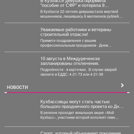
В Кузбассе девушка оформила
"пособие от СФР" и потеряла 9
миллионов
В Кузбассе 22-летняя девушкастала жертвой
мошенников, лишившись 9 миллионов рублей.
Как сообщает полиция Кузбасса,...
Уважаемые работники и ветераны
строительной отрасли!
Примите поздравления с вашим
профессиональным праздником - Днем
строителя! Созидательный труд многих людей,
работающих...
10 августа в Междуреченске
запланированы отключения.
Подробности - в карточках. ️ В случае аварий
звоните в ЕДДС: 4-21-73 или 4-21-39
НОВОСТИ
Кузбассовцы могут стать частью
большого праздничного проекта ко Дню
шахтера.
В регионе проходит вокальная акция «Мой
Кузбасс», участники которой исполнят гимн
Кузбасса и смогут попасть...
Спорт, который объединяет поколения.