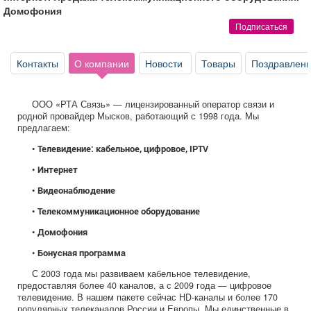
Афиша
Обучение
Проекты
Домофония
Подписаться
Контакты
О компании
Новости
Товары
Поздравлен
Товары
Поздравления
Погода
ООО «РТА Связь» — лицензированный оператор связи и
родной провайдер Мысков, работающий с 1998 года. Мы
предлагаем:
•
Телевидение: кабельное, цифровое, IPTV
ТВ программа
Я - пенсионер
•
Интернет
•
Видеонаблюдение
•
Телекоммуникационное оборудование
•
Домофония
•
Бонусная программа
С 2003 года мы развиваем кабельное телевидение,
предоставляя более 40 каналов, а с 2009 года — цифровое
телевидение. В нашем пакете сейчас HD-каналы и более 170
популярных телеканалов России и Европы. Мы единственные в