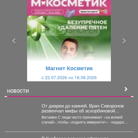
П
С
р
л
е
е
д
д
ы
у
д
ю
у
щ
щ
и
Магнит Косметик
и
й
c 22.07.2026 по 18.08.2026
й
НОВОСТИ
От диареи до камней. Врач Сиворонов
развенчал мифы об аскорбиновой
кислоте
Витамин С люди часто принимают «на всякий
случай», чтобы «поднять иммунитет» - недаром
он продаётся...