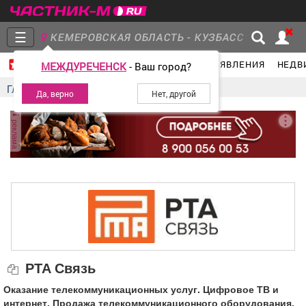
☰
КЕМЕРОВСКАЯ ОБЛАСТЬ - КУЗБАСС
ГЛАВНАЯ
ГРУППЫ
НОВОСТИ
ОБЪЯВЛЕНИЯ
НЕДВ
МЕЖДУРЕЧЕНСК
- Ваш город?
Главная
Группы
Новости
Главная
Компании
РТА Связь
реклама
Объявления
Недвижимость
Услуги
Работа
Транспорт
Компании
РТА Связь
Оказание телекоммуникационных услуг. Цифровое ТВ и
интернет. Продажа телекоммуникационного оборудования.