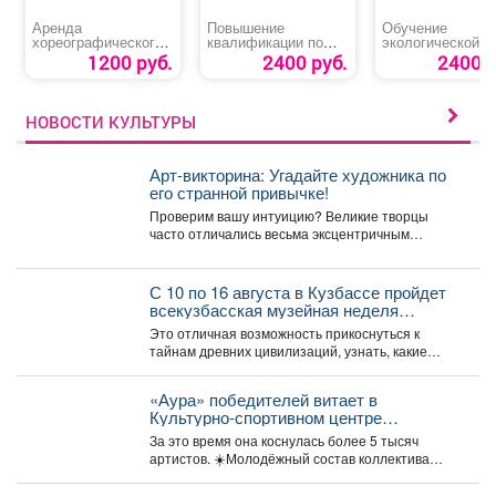
Аренда
Повышение
Обучение
хореографического
квалификации по
экологической
зала
областям
безопасности пр
1200 руб.
2400 руб.
2400 р
промышленной
обращении с
безопасности
отходами I-IV кл
НОВОСТИ КУЛЬТУРЫ
Арт-викторина: Угадайте художника по
его странной привычке!
Проверим вашу интуицию? Великие творцы
часто отличались весьма эксцентричным
поведением. Пишите в комментариях номер
правильного...
С 10 по 16 августа в Кузбассе пройдет
всекузбасская музейная неделя
археологии и палеонтологии.
Это отличная возможность прикоснуться к
тайнам древних цивилизаций, узнать, какие
удивительные существа населяли наш край...
«Аура» победителей витает в
Культурно-спортивном центре
металлургов ЕВРАЗа уже больше 30
За это время она коснулась более 5 тысяч
лет.
артистов. ☀️Молодёжный состав коллектива
«Аура» получил...