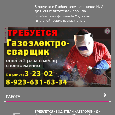
любимое...
5 августа в Библиотеке - филиале № 2
для юных читателей прошла
познавательно-развлекательная
В Библиотеке - филиале № 2 для юных
программа к Международному дню
читателей прошла познавательно-
светофора
развлекательная программа к Международному
дню...
реклама
РАБОТА
ТРЕБУЕТСЯ - ВОДИТЕЛИ КАТЕГОРИИ «Д»