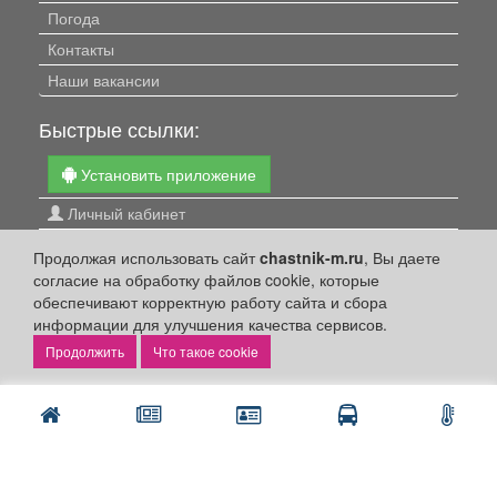
Погода
Контакты
Наши вакансии
Быстрые ссылки:
Установить приложение
Личный кабинет
Подать объявление
Продолжая использовать сайт
chastnik-m.ru
, Вы даете
Подать объявление в газету
согласие на обработку файлов cookie, которые
обеспечивают корректную работу сайта и сбора
Поздравить
информации для улучшения качества сервисов.
Скачать газету "Частник-М"
Что такое cookie
Рекламодателям:
Бизнес-кабинет
Заказать рекламу