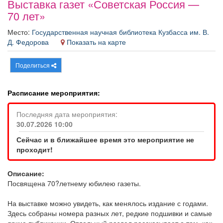
Выставка газет «Советская Россия —
Афиша
Обучение
Проекты
70 лет»
Место:
Государственная научная библиотека Кузбасса им. В.
Д. Федорова
Показать на карте
Товары
Поздравления
Погода
Поделиться
Расписание мероприятия:
Последняя дата мероприятия:
ТВ программа
Я - пенсионер
30.07.2026 10:00
Сейчас и в ближайшее время это мероприятие не
проходит!
Описание:
Посвящена 70?летнему юбилею газеты.
На выставке можно увидеть, как менялось издание с годами.
Здесь собраны номера разных лет, редкие подшивки и самые
яркие публикации. Отдельный раздел рассказывает о том, как