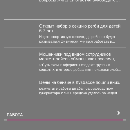
администрации Куйбышевского района
Сергей Маисеев.
Открыт набор в секцию регби для детей
6-7 лет!
Ищете спортивную секцию, где ребенок будет
развиваться физически, учиться работать в
команде и с удовольствием...
Мошенники под видом сотрудников
маркетплейсов обманывают россиян, у
которых скоро день рождения.
✅Суть схемы: аферисты создают группы в
соцсетях, в которые добавляют пользователей в
преддверии их дня...
Цены на бензин в Кузбассе пошли вниз.
результате работы штаба под руководством
губернатора Ильи Середюка удалось за неделю
увеличить на 21% количество...
РАБОТА