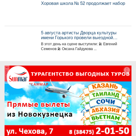
Хоровая школа № 52 продолжает набор
5 августа артисты Дворца культуры
имени Горького провели выездной
концерт в реабилитационном центре
В этот день на сцене выступили: 🎤 Евгений
«Топаз».
Семенов 🎤 Оксана Гайдукова ...
реклама