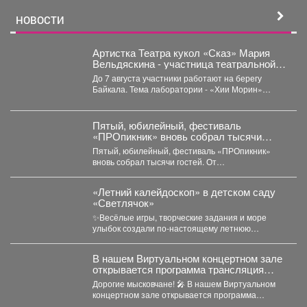
НОВОСТИ
Артистка Театра кукол «Сказ» Мария
Вельдяскина - участница театральной
лаборатории «Хии Морин: поэзия
До 7 августа участники работают на берегу
стихий» на Байкале.
Байкала. Тема лаборатории - «Хии Морин»
(«конь ветра»),...
Пятый, юбилейный, фестиваль
«ПРОпикник» вновь собрал тысячи
гостей.
Пятый, юбилейный, фестиваль «ПРОпикник»
вновь собрал тысячи гостей. От
гастрономической кухни до костюмированных
сапбордистов -...
«Летний калейдоскоп» в детском саду
«Светлячок»
✨Весёлые игры, творческие задания и море
улыбок создали по-настоящему летнюю
атмосферу счастья! 👀Кто принял...
В нашем Виртуальном концертном зале
открывается программа трансляция
концерта-караоке «Споём любимое и
Дорогие мысковчане! 🎤 В нашем Виртуальном
родное»!
концертном зале открывается программа
трансляция концерта-караоке «Споём