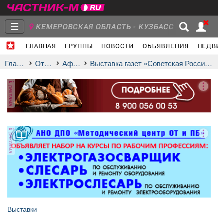
☰
КЕМЕРОВСКАЯ ОБЛАСТЬ - КУЗБАСС
ГЛАВНАЯ
ГРУППЫ
НОВОСТИ
ОБЪЯВЛЕНИЯ
НЕДВ
Главная
Группы
Новости
Главная
Отдых
афиша
Выставка газет «Советская Россия — 70 лет»
реклама
Объявления
Недвижимость
Услуги
реклама
Работа
Транспорт
Компании
Выставки