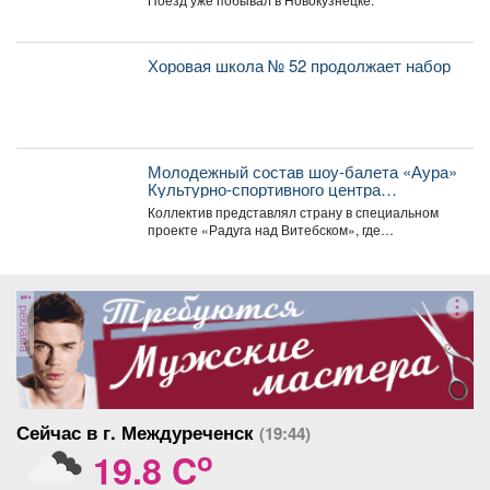
Великой Отечественной войны.
Хоровая школа № 52 продолжает набор
Молодежный состав шоу-балета «Аура»
Культурно-спортивного центра
металлургов победил в международном
Коллектив представлял страну в специальном
конкурсе «Славянский базар» в
проекте «Радуга над Витебском», где
Витебске.
соревновались творческие коллективы из
России,...
реклама
Сейчас в г. Междуреченск
(19:44)
o
19.8 C