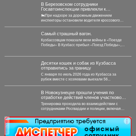
В Березовском сотрудники
Госавтоинспекции привлекли к
ответственности водителя мотоцикла,
🏍При надзоре за дорожным движением
не имеющего права управления
инспекторы остановили водителя кроссового
мотоцикла. При проверке документов было
установлено,...
Самый страшный вагон.
Кузбассовцам показали вехи войны в «Поезде
Победы» В Кузбасс прибыл «Поезд Победы»,
12+ -...
Десятки кошек и собак из Кузбасса
отправились за границу
С января по июль 2026 года из Кузбасса за
рубеж вместе с хозяевами выехали 56...
В Новокузнецке прошли учения по
отработке действий членов участковой
избирательной комиссии в нештатных
Тренировка проходила во взаимодействии с
ситуациях на предстоящих выборах.
сотрудниками Росгвардии и полиции, включая
специалистов кинологической службы.
реклама