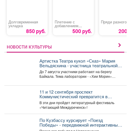
Долговременная
Плетение с
Пряди разного ц
укладка
добавлением
цветного каниколона
850 руб.
500 руб.
200 р
и в цвет своих волос
НОВОСТИ КУЛЬТУРЫ
Артистка Театра кукол «Сказ» Мария
Вельдяскина - участница театральной
лаборатории «Хии Морин: поэзия
До 7 августа участники работают на берегу
стихий» на Байкале.
Байкала. Тема лаборатории - «Хии Морин»
(«конь ветра»),...
11 и 12 сентября проспект
Коммунистический превратится в
огромную литературную сцену под
В эти дни пройдет литературный фестиваль
открытым небом.
«Читающий Междуреченск»!
По Кузбассу курсирует «Поезд
Победы» - передвижной интерактивный
музей, рассказывающий о событиях
Поезд уже побывал в Новокузнецке.