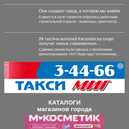
получили...
Они создают город, в котором мы живём
5 августа в зале торжеств собрались работники
строительной отрасли - инженеры, архитекторы,
проектировщики, руководители и...
24 тысячи жителей Киселевска скоро
получат новую современную
поликлинику.
Сдвижка сроков была связана с проблемами
финансирования. Но!!! Люди ждут поликлинику,
она важна для...
реклама
КАТАЛОГИ
магазинов города
П
С
р
л