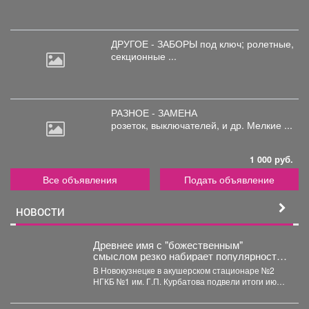
ДРУГОЕ - ЗАБОРЫ под
ключ; ролетные,
секционные ...
РАЗНОЕ - ЗАМЕНА
розеток,
выключателей, и др. Мелкие ...
1 000 руб.
Все объявления
Подать объявление
НОВОСТИ
Древнее имя с "божественным"
смыслом резко набирает популярность
в Кузбассе: 11 малышей за месяц
В Новокузнецке в акушерском стационаре №2
НГКБ №1 им. Г.П. Курбатова подвели итоги июля.
...