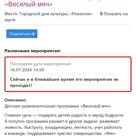
«Веселый мяч»
Афиша
Обучение
Проекты
Место:
Городской дом культуры «Романтик»
Показать на
карте
Поделиться
Товары
Поздравления
Погода
Расписание мероприятия:
Последняя дата мероприятия:
16.07.2026 14:00
ТВ программа
Я - пенсионер
Сейчас и в ближайшее время это мероприятие не
проходит!
Описание:
Детская развлекательная программа «Веселый мяч»
Главная цель — подарить детям радость и заряд бодрости.
А попутно программа решает и другие задачи: развивает
ловкость, быстроту, координацию, меткость, учит работать
в команде, поддерживает чувство товарищества. «Мяч-