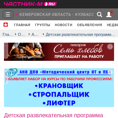
☰
КЕМЕРОВСКАЯ ОБЛАСТЬ - КУЗБАСС
ГЛАВНАЯ
ГРУППЫ
НОВОСТИ
ОБЪЯВЛЕНИЯ
НЕДВ
Главная
Группы
Новости
Главная
Отдых
афиша
Детская развлекательная программа «Веселый мяч»
реклама
Объявления
Недвижимость
Услуги
реклама
Работа
Транспорт
Компании
Детская развлекательная программа