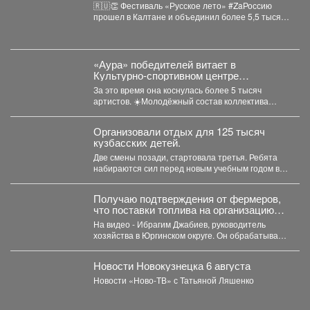
🇷🇺👏 Фестиваль «Русское лето» #ZaРоссию
прошел в Калтане и объединил более 5,5 тысяч
горожан. Детские...
«Аура» победителей витает в
Культурно-спортивном центре
металлургов ЕВРАЗа уже больше 30
За это время она коснулась более 5 тысяч
лет.
артистов. ☀️Молодёжный состав коллектива
«Аура» получил...
Организовали отдых для 125 тысяч
кузбасских детей.
Две смены позади, стартовала третья. Ребята
набираются сил перед новым учебным годом в
лагерях, санаториях...
Получаю подтверждения от фермеров,
что поставки топлива на организацию
уборочной кампании уже начались.
На видео - Ибрагим Джабиев, руководитель
хозяйства в Юргинском округе. Он обрабатывает
более пяти тысяч...
Новости Новокузнецка 6 августа
Новости «Ново-ТВ» с Татьяной Ляшенко