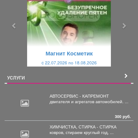
е
е
д
д
ы
у
д
ю
у
щ
щ
и
Магнит Косметик
и
й
c 22.07.2026 по 18.08.2026
й
УСЛУГИ
АВТОСЕРВИС - КАПРЕМОНТ
двигателя
и агрегатов автомобилей. ...
300 руб.
ХИМЧИСТКА, СТИРКА - СТИРКА
ковров,
стираем круглый год, ...