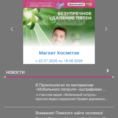
р
л
е
е
д
д
ы
у
д
ю
у
щ
щ
и
Магнит Косметик
и
й
c 22.07.2026 по 18.08.2026
й
НОВОСТИ
В Прокопьевске по материалам
«Мобильного патруля» оштрафован
автомобилист, который дважды
🔹Участник акции «Мобильный патруль»
нарушил ПДД
прислал видео нарушения Правил дорожного
движения, совершенного водителем автомобиля
«БМВ» в...
Внимание! Помогите найти человека!