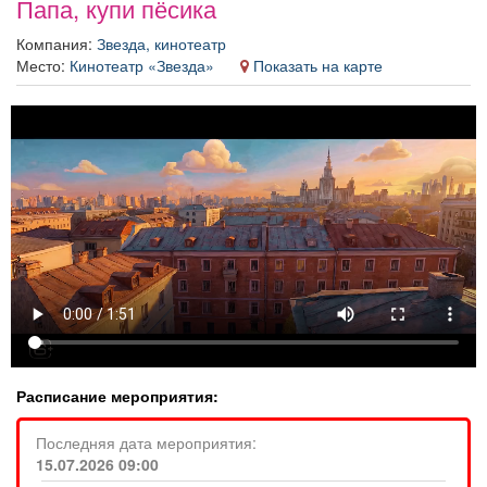
Папа, купи пёсика
Афиша
Обучение
Проекты
Компания:
Звезда, кинотеатр
Место:
Кинотеатр «Звезда»
Показать на карте
Товары
Поздравления
Погода
ТВ программа
Я - пенсионер
Расписание мероприятия:
Последняя дата мероприятия:
15.07.2026 09:00