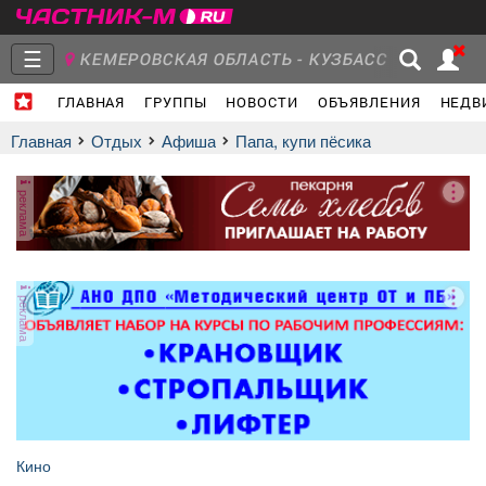
☰
КЕМЕРОВСКАЯ ОБЛАСТЬ - КУЗБАСС
ГЛАВНАЯ
ГРУППЫ
НОВОСТИ
ОБЪЯВЛЕНИЯ
НЕДВ
Главная
Группы
Новости
Главная
Отдых
афиша
Папа, купи пёсика
реклама
Объявления
Недвижимость
Услуги
реклама
Работа
Транспорт
Компании
Кино