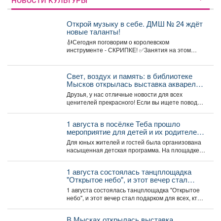
НОВОСТИ КУЛЬТУРЫ
Открой музыку в себе. ДМШ № 24 ждёт
новые таланты!
🎻Сегодня поговорим о королевском
инструменте - СКРИПКЕ! ✅Занятия на этом
инструменте стимулируют пальцы левой...
Свет, воздух и память: в библиотеке
Мысков открылась выставка акварели
«Воспоминания»
Друзья, у нас отличные новости для всех
ценителей прекрасного! Если вы ищете повод
заглянуть в...
1 августа в посёлке Теба прошло
мероприятие для детей и их родителей
посвященное дню рождения поселка.
Для юных жителей и гостей была организована
насыщенная детская программа. На площадке
звучал детский смех...
1 августа состоялась танцплощадка
"Открытое небо", и этот вечер стал
подарком для всех, кто любит музыку,
1 августа состоялась танцплощадка "Открытое
движение и искренние эмоции.
небо", и этот вечер стал подарком для всех, кто
любит...
В Мысках открылась выставка