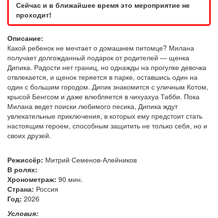
Сейчас и в ближайшее время это мероприятие не
проходит!
Описание:
Какой ребенок не мечтает о домашнем питомце? Милана
получает долгожданный подарок от родителей — щенка
Дипика. Радости нет границ, но однажды на прогулке девочка
отвлекается, и щенок теряется в парке, оставшись один на
один с большим городом. Дипик знакомится с уличным Котом,
крысой Бенгсом и даже влюбляется в чихуахуа Табби. Пока
Милана ведет поиски любимого песика, Дипика ждут
увлекательные приключения, в которых ему предстоит стать
настоящим героем, способным защитить не только себя, но и
своих друзей.
Режиссёр:
Митрий Семенов-Алейников
В ролях:
Хронометраж:
90 мин.
Страна:
Россия
Год:
2026
Условия: