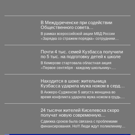
В Междуреченске при содействии
Общественного совета
полицейские провели утреннюю зарядку
В рамках всероссийской акции МВД России
для детей из лагеря дневного
«Зарядка со стражем порядка» сотрудники
пребывания
полиции совместно с членом...
Почти 4 тыс. семей Кузбасса получили
по 5 тыс. на подготовку детей к школе
В Кемерове стартовала областная акция
«Первое сентября - каждому школьнику».
Родителям выдали сертификаты, которые они...
Находится в шоке: жительница
Кузбасса ударила мужа ножом в сердце
- подробности
В Анжеро-Судженске 5 августа женщина во
время конфликта ударила мужа ножом в грудь.
Мужчина скончался....
24 тысячи жителей Киселевска скоро
получат новую современную
поликлинику.
Сдвижка сроков была связана с проблемами
финансирования. Но!!! Люди ждут поликлинику,
она важна для...