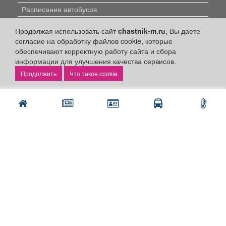
Расписание автобусов
Погода
Продолжая использовать сайт
chastnik-m.ru
, Вы даете
Контакты
согласие на обработку файлов cookie, которые
обеспечивают корректную работу сайта и сбора
Наши вакансии
информации для улучшения качества сервисов.
Быстрые ссылки:
Что такое cookie
Установить приложение
Личный кабинет
Подать объявление
Подать объявление в газету
Поздравить
Скачать газету "Частник-М"
Рекламодателям:
Бизнес-кабинет
Заказать рекламу