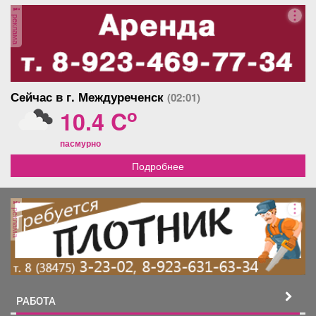
Афиша
Обучение
Проекты
реклама
Товары
Поздравления
Погода
Сейчас в г. Междуреченск
(02:01)
o
10.4 C
пасмурно
Подробнее
ТВ программа
Я - пенсионер
реклама
РАБОТА