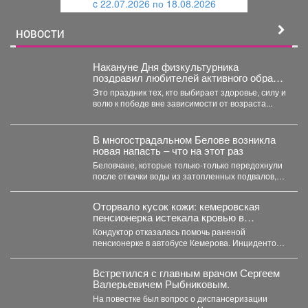
c 22.07.2026 по 18.08.2026
й
НОВОСТИ
Накануне Дня физкультурника
поздравил любителей активного образа
жизни!
Это праздник тех, кто выбирает здоровье, силу и
волю к победе вне зависимости от возраста...
В многострадальном Белове возникла
новая напасть – что на этот раз
Беловчане, которые только-только передохнули
после откачки воды из затопленных подвалов,
столкнулись с новой напастью. ...
Оторвало кусок кожи: кемеровская
пенсионерка истекала кровью в
автобусе
Кондуктор отказалась помочь раненой
пенсионерке в автобусе Кемерова. Инцидентом
заинтересовались СК РФ. Следственный
комитет...
Встретился с главным врачом Сергеем
Валерьевичем Рыбниковым.
На повестке был вопрос о диспансеризации