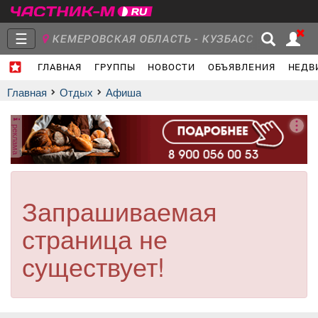
☰
КЕМЕРОВСКАЯ ОБЛАСТЬ - КУЗБАСС
ГЛАВНАЯ
ГРУППЫ
НОВОСТИ
ОБЪЯВЛЕНИЯ
НЕДВ
Главная
Группы
Новости
Главная
Отдых
афиша
реклама
Объявления
Недвижимость
Услуги
Запрашиваемая
страница не
Работа
Транспорт
Компании
существует!