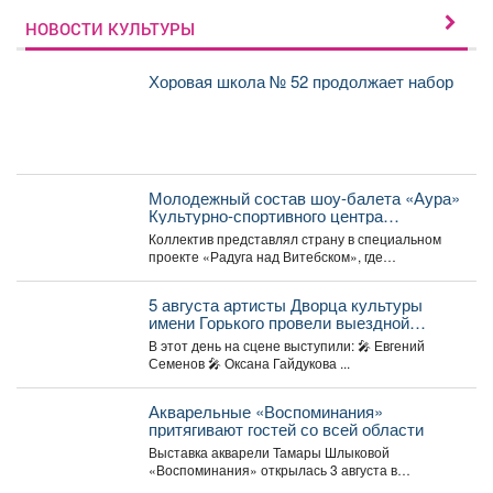
НОВОСТИ КУЛЬТУРЫ
Хоровая школа № 52 продолжает набор
Молодежный состав шоу-балета «Аура»
Культурно-спортивного центра
металлургов победил в международном
Коллектив представлял страну в специальном
конкурсе «Славянский базар» в
проекте «Радуга над Витебском», где
Витебске.
соревновались творческие коллективы из
России,...
5 августа артисты Дворца культуры
имени Горького провели выездной
концерт в реабилитационном центре
В этот день на сцене выступили: 🎤 Евгений
«Топаз».
Семенов 🎤 Оксана Гайдукова ...
Акварельные «Воспоминания»
притягивают гостей со всей области
Выставка акварели Тамары Шлыковой
«Воспоминания» открылась 3 августа в
Центральной библиотеке Мысков и сразу стала...