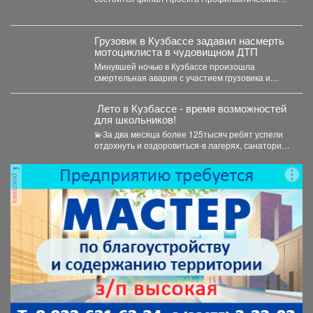
физкультурно-патриотический фестиваль
«Равнение на...
Грузовик в Кузбассе задавил насмерть
мотоциклиста в чудовищном ДТП
Минувшей ночью в Кузбассе произошла
смертельная авария с участием грузовика и
мотоцикла. В среду,...
️ Лето в Кузбассе - время возможностей
для школьников!
💫За два месяца более 125тысяч ребят успели
отдохнуть и оздоровиться-в лагерях, санаториях
и на туристических...
реклама