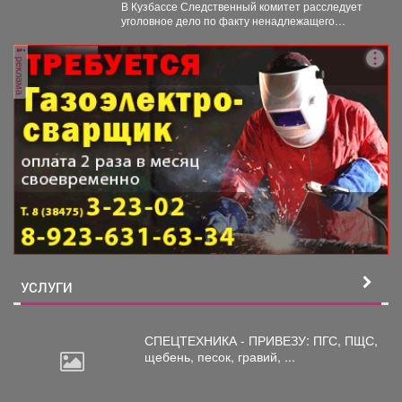
в искалеченном детстве
В Кузбассе Следственный комитет расследует
уголовное дело по факту ненадлежащего
оказания медицинской помощи двухлетнему
мальчику....
реклама
УСЛУГИ
СПЕЦТЕХНИКА - ПРИВЕЗУ: ПГС,
ПЩС,
щебень, песок, гравий, ...