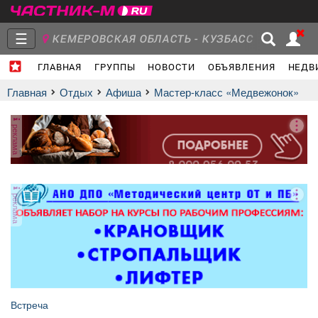
☰
КЕМЕРОВСКАЯ ОБЛАСТЬ - КУЗБАСС
ГЛАВНАЯ
ГРУППЫ
НОВОСТИ
ОБЪЯВЛЕНИЯ
НЕДВ
Главная
Группы
Новости
Главная
Отдых
афиша
Мастер-класс «Медвежонок»
реклама
Объявления
Недвижимость
Услуги
реклама
Работа
Транспорт
Компании
Встреча