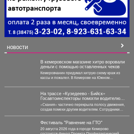
НОВОСТИ
В кемеровском магазине хитро воровали
деньги с помощью оставленных чеков
Кемеровчанин придумал хитрую схему краж из
кассы и пожалел. В Кемерове на Южном
вскрыли...
На трассе «Кузедеево - Бийск»
Госавтоинспекторы помогли водителю
застрявшего в кювете грузовика.
«Скания» частично перекрыла полосу движения,
создав помехи другим водителям. Сотрудники
ГИБДД организовали на месте реверсивное...
Фестиваль "Равнение на ГТО"
20 августа 2026 года в городе Кемерово
состоится финал Проекта Профилактический