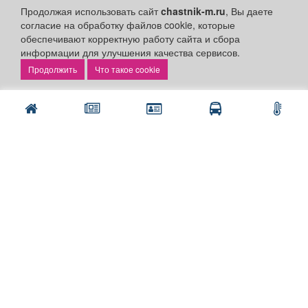
Продолжая использовать сайт
chastnik-m.ru
, Вы даете
Личный кабинет
согласие на обработку файлов cookie, которые
обеспечивают корректную работу сайта и сбора
Подать объявление
информации для улучшения качества сервисов.
Подать объявление в газету
Что такое cookie
Поздравить
Скачать газету "Частник-М"
Рекламодателям:
Бизнес-кабинет
Заказать рекламу
Оплата услуг:
Расценки
Оплатить
Наши ресурсы:
Газета "Частник-М"