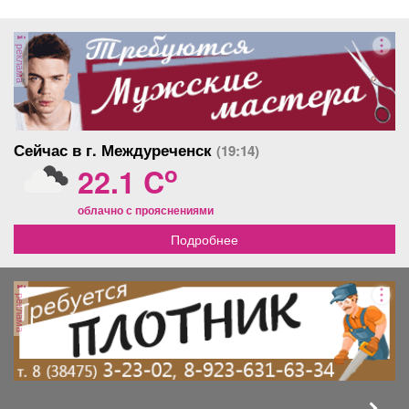
реклама
Сейчас в г. Междуреченск
(19:14)
o
22.1 C
облачно с прояснениями
Подробнее
реклама