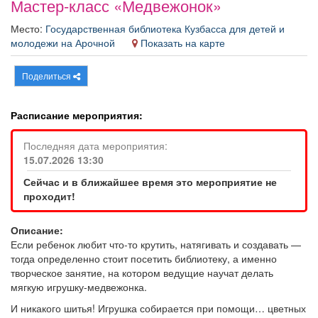
Мастер-класс «Медвежонок»
Афиша
Обучение
Проекты
Место:
Государственная библиотека Кузбасса для детей и
молодежи на Арочной
Показать на карте
Поделиться
Товары
Поздравления
Погода
Расписание мероприятия:
Последняя дата мероприятия:
15.07.2026 13:30
ТВ программа
Я - пенсионер
Сейчас и в ближайшее время это мероприятие не
проходит!
Описание:
Если ребенок любит что-то крутить, натягивать и создавать —
тогда определенно стоит посетить библиотеку, а именно
творческое занятие, на котором ведущие научат делать
мягкую игрушку-медвежонка.
И никакого шитья! Игрушка собирается при помощи… цветных