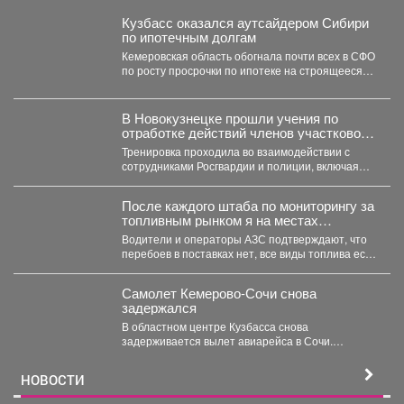
Кузбасс оказался аутсайдером Сибири
по ипотечным долгам
Кемеровская область обогнала почти всех в СФО
по росту просрочки по ипотеке на строящееся
жильё....
В Новокузнецке прошли учения по
отработке действий членов участковой
избирательной комиссии в нештатных
Тренировка проходила во взаимодействии с
ситуациях на предстоящих выборах.
сотрудниками Росгвардии и полиции, включая
специалистов кинологической службы.
После каждого штаба по мониторингу за
топливным рынком я на местах
проверяю, соответствует ли озвученная
Водители и операторы АЗС подтверждают, что
информация действительности.
перебоев в поставках нет, все виды топлива есть
в...
Самолет Кемерово-Сочи снова
задержался
В областном центре Кузбасса снова
задерживается вылет авиарейса в Сочи.
Сегодня, 7 августа, задерживается...
НОВОСТИ