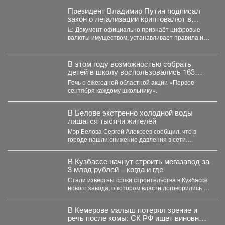
Президент Владимир Путин подписал
закон о легализации криптовалют в
России.
📈 Документ официально признаёт цифровые
валюты имуществом, устанавливает правила их
оборота и гарантирует судебную защиту...
В этом году возможностью собрать
детей в школу воспользовались 163
малообеспеченные семьи
Речь о ежегодной областной акции «Первое
Междуреченска.
сентября каждому школьнику».
В Белове экстренно холодной воды
лишатся тысячи жителей
Мэр Белова Сергей Алексеев сообщил, что в
городе нашли снижение давления в сети
магистрального водопровода...
В Кузбассе начнут строить мегазавод за
3 млрд рублей – когда и где
Стали известны сроки строительства в Кузбассе
нового завода, о котором власти договорились в
Питере. ...
В Кемерове малыш потерял зрение и
речь после комы: СК РФ ищет виновных