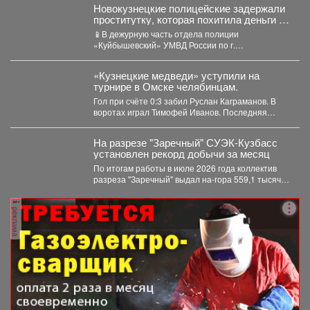
Новокузнецкие полицейские задержали
проститутку, которая похитила деньги у
клиента
📱В дежурную часть отдела полиции
«Куйбышевский» УМВД России по г.
Новокузнецку обратился 34-летний местный
житель....
«Кузнецкие медведи» уступили на
турнире в Омске челябинцам.
Гол при счёте 0:3 забил Руслан Каграманов. В
воротах играл Тимофей Иванов. Последняя
шайба была...
На разрезе "Заречный" СУЭК-Кузбасс
установлен рекорд добычи за месяц
По итогам работы в июле 2026 года коллектив
разреза "Заречный" выдал на-гора 559,1 тысяч
тонн...
реклама