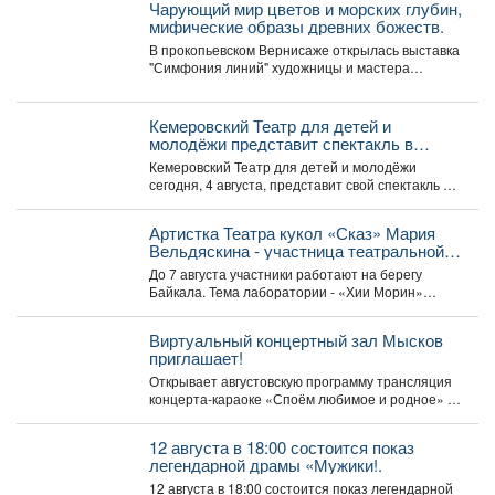
Чарующий мир цветов и морских глубин,
мифические образы древних божеств.
В прокопьевском Вернисаже открылась выставка
"Симфония линий" художницы и мастера
декоративно-прикладного искусства Натальи
Калугиной. ...
Кемеровский Театр для детей и
молодёжи представит спектакль в
Москве
Кемеровский Театр для детей и молодёжи
сегодня, 4 августа, представит свой спектакль на
открытом международном...
Артистка Театра кукол «Сказ» Мария
Вельдяскина - участница театральной
лаборатории «Хии Морин: поэзия
До 7 августа участники работают на берегу
стихий» на Байкале.
Байкала. Тема лаборатории - «Хии Морин»
(«конь ветра»),...
Виртуальный концертный зал Мысков
приглашает!
Открывает августовскую программу трансляция
концерта-караоке «Споём любимое и родное» -
знаковые хиты отечественной киномузыки и...
12 августа в 18:00 состоится показ
легендарной драмы «Мужики!.
12 августа в 18:00 состоится показ легендарной