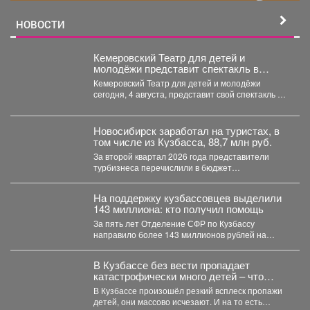
НОВОСТИ
Кемеровский Театр для детей и
молодёжи представит спектакль в
Москве
Кемеровский Театр для детей и молодёжи
сегодня, 4 августа, представит свой спектакль на
открытом международном...
Новосибирск заработал на туристах, в
том числе из Кузбасса, 88,7 млн руб.
За второй квартал 2026 года представители
турбизнеса перечислили в бюджет
Новосибирска 32,4 млн рублей. Всего...
На поддержку кузбассовцев выделили
143 миллиона: кто получил помощь
За пять лет Отделение СФР по Кузбассу
направило более 143 миллионов рублей на
субсидирование работодателей,...
В Кузбассе без вести пропадает
катастрофически много детей – что
происходит
В Кузбассе произошёл резкий всплеск пропажи
детей, они массово исчезают. И на то есть