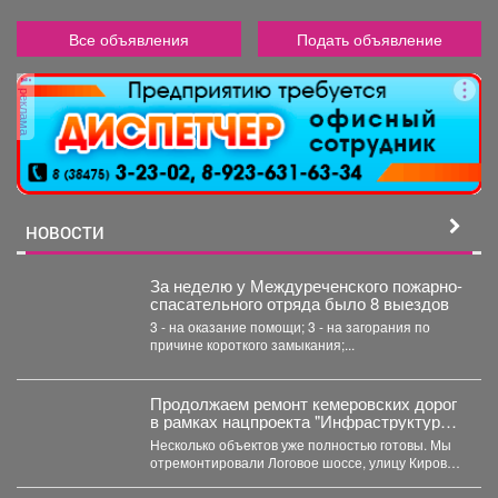
Все объявления
Подать объявление
реклама
НОВОСТИ
За неделю у Междуреченского пожарно-
спасательного отряда было 8 выездов
3 - на оказание помощи; 3 - на загорания по
причине короткого замыкания;...
Продолжаем ремонт кемеровских дорог
в рамках нацпроекта "Инфраструктура
для жизни"
Несколько объектов уже полностью готовы. Мы
отремонтировали Логовое шоссе, улицу Кирова
от Кузнецкого до...