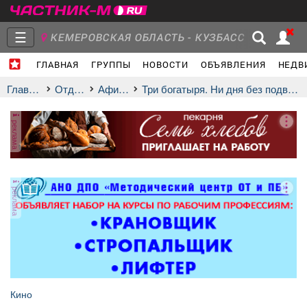
☰
КЕМЕРОВСКАЯ ОБЛАСТЬ - КУЗБАСС
ГЛАВНАЯ
ГРУППЫ
НОВОСТИ
ОБЪЯВЛЕНИЯ
НЕДВ
Главная
Группы
Новости
Главная
Отдых
афиша
Три богатыря. Ни дня без подвига 3
реклама
Объявления
Недвижимость
Услуги
реклама
Работа
Транспорт
Компании
Кино