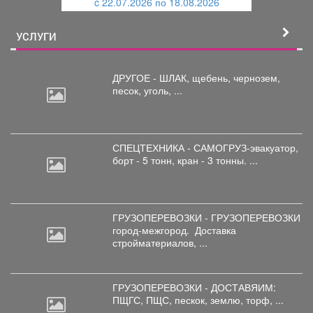
c 22.07.2026 по 18.08.2026
й
УСЛУГИ
ДРУГОЕ - ШЛАК, щебень,
чернозем,
песок, уголь, ...
СПЕЦТЕХНИКА - САМОГРУЗ-эвакуатор,
борт
- 5 тонн, кран - 3 тонны. ...
ГРУЗОПЕРЕВОЗКИ - ГРУЗОПЕРЕВОЗКИ
город-межгород.
Доставка
стройматериалов, ...
ГРУЗОПЕРЕВОЗКИ - ДОСТАВЯИМ:
ПЩГС,
ПЩС, пескок, землю, торф, ...