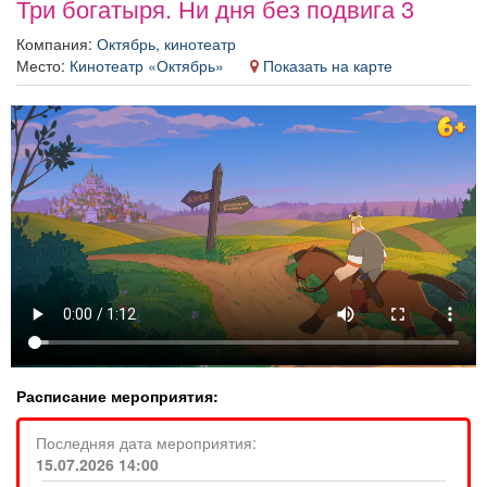
Три богатыря. Ни дня без подвига 3
Афиша
Обучение
Проекты
Компания:
Октябрь, кинотеатр
Место:
Кинотеатр «Октябрь»
Показать на карте
Товары
Поздравления
Погода
ТВ программа
Я - пенсионер
Расписание мероприятия:
Последняя дата мероприятия:
15.07.2026 14:00