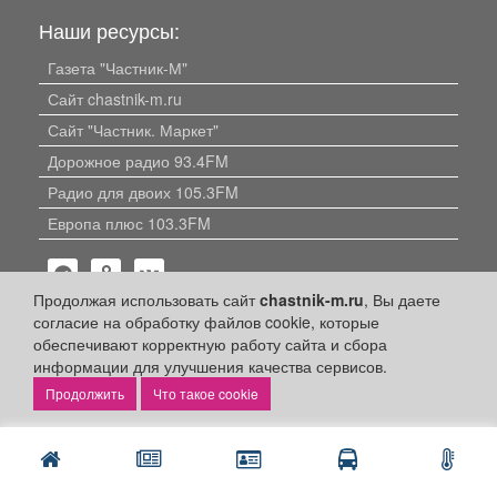
Наши ресурсы:
Газета "Частник-М"
Сайт chastnik-m.ru
Сайт "Частник. Маркет"
Дорожное радио 93.4FM
Радио для двоих 105.3FM
Европа плюс 103.3FM
Продолжая использовать сайт
chastnik-m.ru
, Вы даете
согласие на обработку файлов cookie, которые
обеспечивают корректную работу сайта и сбора
информации для улучшения качества сервисов.
Политика конфиденциальности
Что такое cookie
Публикации с пометкой «Реклама», «На правах рекламы»,
«Партнёрский проект» оплачены рекламодателем.
Редакция сайта не несет ответственности за достоверность
информации, содержащейся в рекламных материалах и
объявлениях.