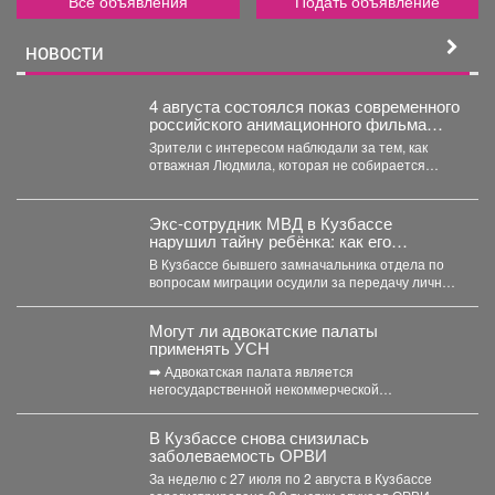
Все объявления
Подать объявление
НОВОСТИ
4 августа состоялся показ современного
российского анимационного фильма
«Руслан и Людмила. Больше, чем
Зрители с интересом наблюдали за тем, как
сказка» (2023).
отважная Людмила, которая не собирается
становиться жертвой, попадает...
Экс-сотрудник МВД в Кузбассе
нарушил тайну ребёнка: как его
наказали
В Кузбассе бывшего замначальника отдела по
вопросам миграции осудили за передачу личных
данных несовершеннолетнего. ...
Могут ли адвокатские палаты
применять УСН
➡️ Адвокатская палата является
негосударственной некоммерческой
организацией, основанной на обязательном
членстве адвокатов (Федеральный закон от...
В Кузбассе снова снизилась
заболеваемость ОРВИ
За неделю с 27 июля по 2 августа в Кузбассе