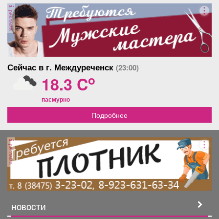
Афиша
Обучение
Проекты
реклама
Товары
Поздравления
Погода
Сейчас в г. Междуреченск
(23:00)
o
18.3 C
пасмурно
Подробнее
ТВ программа
Я - пенсионер
реклама
НОВОСТИ