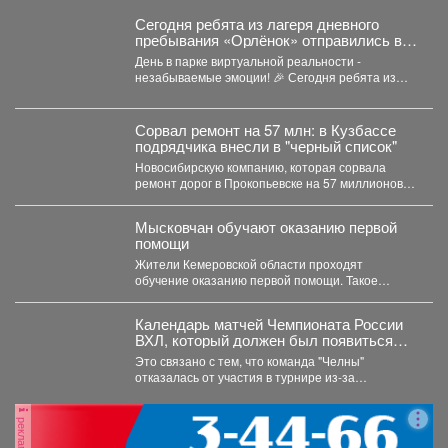
Сегодня ребята из лагеря дневного
пребывания «Орлёнок» отправились в
настоящее цифровое приключение - в
День в парке виртуальной реальности -
парк виртуальной реальности!
незабываемые эмоции! 🎉 Сегодня ребята из
лагеря дневного...
Сорвал ремонт на 57 млн: в Кузбассе
подрядчика внесли в "черный список"
Новосибирскую компанию, которая сорвала
ремонт дорог в Прокопьевске на 57 миллионов
рублей, внесли в реестр...
Мысковчан обучают оказанию первой
помощи
Жители Кемеровской области проходят
обучение оказанию первой помощи. Такое
поручение дал губернатор Илья Середюк. ...
Календарь матчей Чемпионата России
ВХЛ, который должен был появиться
сегодня, опубликуют позднее.
Это связано с тем, что команда "Челны"
отказалась от участия в турнире из-за
финансовых проблем...
реклама