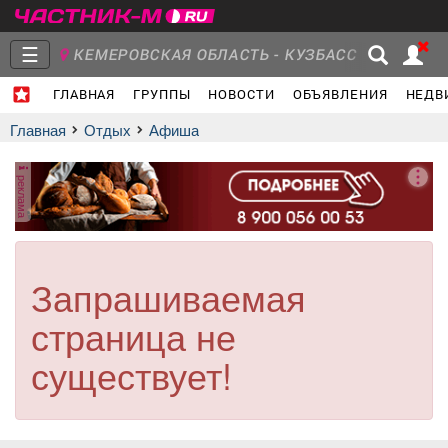
☰
КЕМЕРОВСКАЯ ОБЛАСТЬ - КУЗБАСС
ГЛАВНАЯ
ГРУППЫ
НОВОСТИ
ОБЪЯВЛЕНИЯ
НЕДВ
Главная
Группы
Новости
Главная
Отдых
афиша
реклама
Объявления
Недвижимость
Услуги
Запрашиваемая
страница не
Работа
Транспорт
Компании
существует!