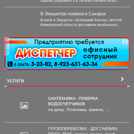
зарегистрировано 3,9 тысячи случаев ОРВИ...
В Экоцентре появился Сахарок
В июле в Экоцентр «Кузнецкий Алатау» жители
Кемеровской области доставили необычного
гостя - крошечного косуленка,...
реклама
УСЛУГИ
САНТЕХНИКА - ПОВЕРКА
ВОДОСЧЕТЧИКОВ
на дому. Установка, замена, ...
ГРУЗОПЕРЕВОЗКИ - ДОСТАВЯИМ:
ПЩГС,
ПЩС, пескок, землю, торф, ...