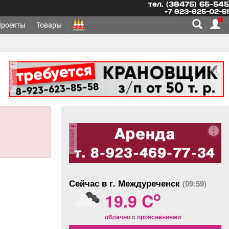
тел. (38475) 65-545
+7 923-625-02-51
Проекты
Товары
реклама
реклама
Сейчас в г. Междуреченск
(09:59)
o
19.9 C
облачно с прояснениями