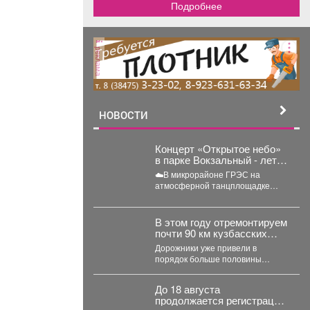
Подробнее
реклама
НОВОСТИ
Концерт «Открытое небо»
в парке Вокзальный - лето
поёт и танцует!
☁️В микрорайоне ГРЭС на
атмосферной танцплощадке
прошёл концерт «Открытое
небо». Под летние ритмы с
радостью...
В этом году отремонтируем
почти 90 км кузбасских
дорог по нацпроекту
Дорожники уже привели в
«Инфраструктура для
порядок больше половины
жизни», который
участков, запланированных на
инициировал наш
этот сезон. Например, закончили
Президент Владимир
До 18 августа
работу...
Владимирович Путин.
продолжается регистрация