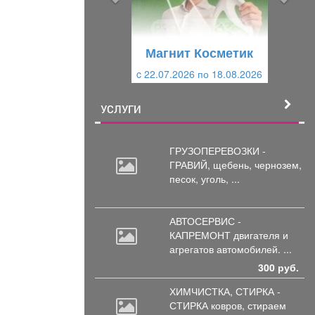
д
ю
у
щ
щ
и
Магнит Косметик
и
й
c 22.07.2026 по 18.08.2026
й
УСЛУГИ
ГРУЗОПЕРЕВОЗКИ -
ГРАВИЙ, щебень,
чернозем,
песок, уголь, ...
АВТОСЕРВИС -
КАПРЕМОНТ двигателя
и
агрегатов автомобилей. ...
300 руб.
ХИМЧИСТКА, СТИРКА -
СТИРКА ковров,
стираем