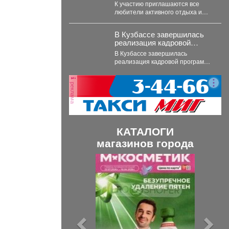
на «Югус-таг».
К участию приглашаются все
любители активного отдыха и
приключений. Для иногородних
участников доступно
В Кузбассе завершилась
размещение в...
реализация кадровой
программы «СВОи Герои.
В Кузбассе завершилась
реализация кадровой программы
«СВОи Герои. КуZбасс»,
направленной на социальную
реклама
адаптацию ветеранов
специальной...
КАТАЛОГИ
магазинов города
П
С
р
л
е
е
д
д
ы
у