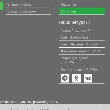
Бизнес-кабинет
Расценки
е
Заказать рекламу
Оплатить
Наши ресурсы:
Газета "Частник-М"
Сайт chastnik-m.ru
Сайт "Частник. Маркет"
Дорожное радио 93.4FM
Радио для двоих
105.3FM
Европа плюс 103.3FM
кий проект» оплачены рекламодателем.
ации, содержащейся в рекламных материалах и объявлениях.